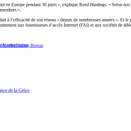
tout en Europe pendant 30 jours », explique Reed Hastings. « Selon nos e
s membres ».
illait à l’efficacité de son réseau « depuis de nombreuses années ». Et
tuitement aux fournisseurs d’accès Internet (FAI) et aux sociétés de téléc
e le coronavirus
et
Netflix
Thierry Breton
tance de la Grèce