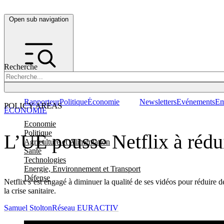
Open sub navigation
Recherche
Rapporteur
Politique
Économie
Newsletters
Evénements
Em
POLICY AREAS
ÉCONOMIE
Economie
Politique
L’UE pousse Netflix à rédui
Agriculture et Alimentation
Santé
Technologies
Energie, Environnement et Transport
Défense
Netflix s’est engagé à diminuer la qualité de ses vidéos pour réduire d
la crise sanitaire.
Samuel Stolton
Réseau EURACTIV