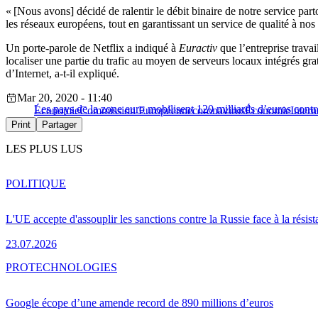
« [Nous avons] décidé de ralentir le débit binaire de notre service par
les réseaux européens, tout en garantissant un service de qualité à no
Un porte-parole de Netflix a indiqué à
Euractiv
que l’entreprise trava
localiser une partie du trafic au moyen de serveurs locaux intégrés gra
d’Internet, a-t-il expliqué.
Mar 20, 2020 - 11:40
Les pays de la zone euro mobilisent 120 milliards d’euros contr
Économie
Commission Européenne
coronavirus
Économie
Intern
Print
Partager
LES PLUS LUS
POLITIQUE
L'UE accepte d'assouplir les sanctions contre la Russie face à la résis
23.07.2026
PRO
TECHNOLOGIES
Google écope d’une amende record de 890 millions d’euros