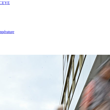
 ICEYE
mpérature