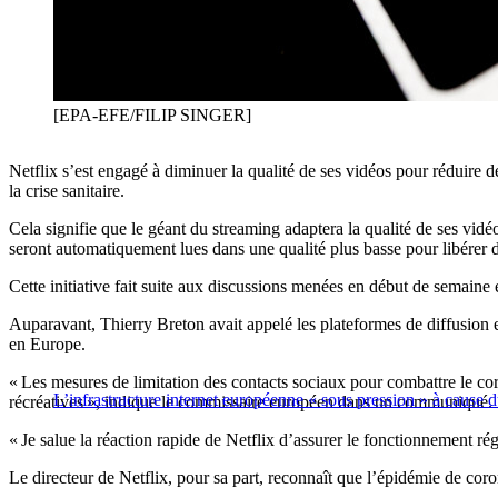
[EPA-EFE/FILIP SINGER]
Netflix s’est engagé à diminuer la qualité de ses vidéos pour réduire d
la crise sanitaire.
Cela signifie que le géant du streaming adaptera la qualité de ses vidéo
seront automatiquement lues dans une qualité plus basse pour libérer 
Cette initiative fait suite aux discussions menées en début de semain
Auparavant, Thierry Breton avait appelé les plateformes de diffusion e
en Europe.
« Les mesures de limitation des contacts sociaux pour combattre le cor
L’infrastructure internet européenne « sous pression » à cause 
récréatives », indique le commissaire européen dans un communiqué.
« Je salue la réaction rapide de Netflix d’assurer le fonctionnement r
Le directeur de Netflix, pour sa part, reconnaît que l’épidémie de coro