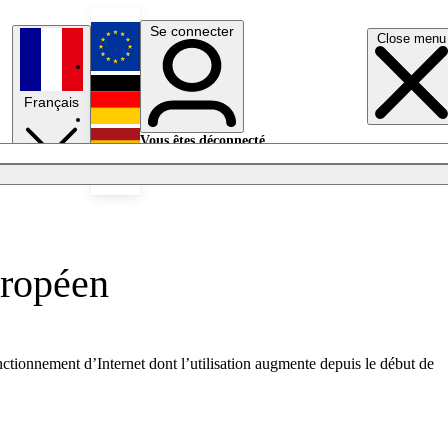
Se connecter
Close menu
English
Français
Deutsch
Vous êtes déconnecté.
Se connecter
Español
Lumières éteintes
uropéen
onctionnement d’Internet dont l’utilisation augmente depuis le début de