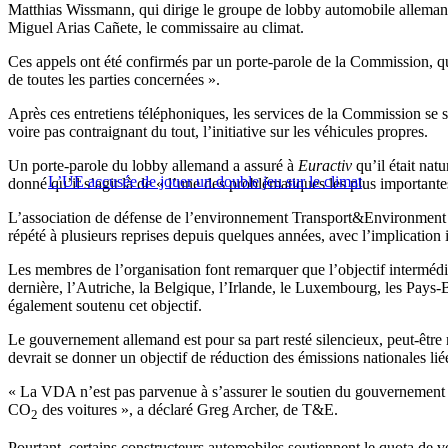
Matthias Wissmann, qui dirige le groupe de lobby automobile allemand
Miguel Arias Cañete, le commissaire au climat.
Ces appels ont été confirmés par un porte-parole de la Commission, q
de toutes les parties concernées ».
Après ces entretiens téléphoniques, les services de la Commission se so
voire pas contraignant du tout, l’initiative sur les véhicules propres.
Un porte-parole du lobby allemand a assuré à
Euractiv
qu’il était natu
L’UE accusée de jouer un double jeu sur le climat
donné qu’il s’agit là de « l’une des problématiques les plus important
L’association de défense de l’environnement Transport&Environment (
répété à plusieurs reprises depuis quelques années, avec l’implicati
Les membres de l’organisation font remarquer que l’objectif intermédi
dernière, l’Autriche, la Belgique, l’Irlande, le Luxembourg, les Pays-B
également soutenu cet objectif.
Le gouvernement allemand est pour sa part resté silencieux, peut-être r
devrait se donner un objectif de réduction des émissions nationales lié
« La VDA n’est pas parvenue à s’assurer le soutien du gouvernement a
CO
des voitures », a déclaré Greg Archer, de T&E.
2
Pourtant, certains constructeurs automobiles soutiennent le quota de