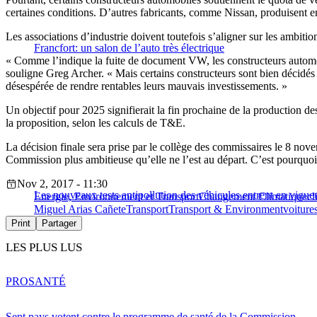
certaines conditions. D’autres fabricants, comme Nissan, produisent en
Les associations d’industrie doivent toutefois s’aligner sur les ambiti
Francfort: un salon de l’auto très électrique
« Comme l’indique la fuite de document VW, les constructeurs automob
souligne Greg Archer. « Mais certains constructeurs sont bien décidés
désespérée de rendre rentables leurs mauvais investissements. »
Un objectif pour 2025 signifierait la fin prochaine de la production des
la proposition, selon les calculs de T&E.
La décision finale sera prise par le collège des commissaires le 8 nov
Commission plus ambitieuse qu’elle ne l’est au départ. C’est pourquoi t
Nov 2, 2017 - 11:30
Les nouveaux tests antipollution des véhicules entrent en vigue
Energie, Environnement et Transport
Changement Climatique
cl
Miguel Arias Cañete
Transport
Transport & Environment
voitures
Print
Partager
LES PLUS LUS
PRO
SANTÉ
Sept pays votent contre le programme de santé de la Commission