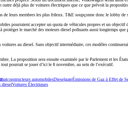
 outre déjà plus de voitures électriques que ce que prévoit la proposit
ons de leurs membres les plus frileux. T&E soupçonne donc le lobby de su
iles pourraient accepter un quota de véhicules propres et un objectif
 à protéger le marché des moteurs diesel polluants aussi longtemps que 
 voitures au diesel. Sans objectif intermédiaire, ces modèles continuerai
embre. La proposition sera ensuite examinée par le Parlement et les États
out pourrait se jouer d’ici le 8 novembre, au sein de l’exécutif.
ur
imat
constructeurs automobiles
Dieselgate
Émissions de Gaz à Effet de S
 diesel
Voitures Électriques