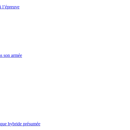
à l’épreuve
ns son armée
taque hybride présumée