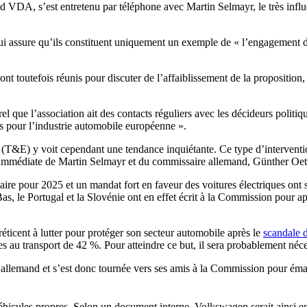
 VDA, s’est entretenu par téléphone avec Martin Selmayr, le très influ
ui assure qu’ils constituent uniquement un exemple de « l’engagement 
nt toutefois réunis pour discuter de l’affaiblissement de la proposition
rel que l’association ait des contacts réguliers avec les décideurs politi
es pour l’industrie automobile européenne ».
T&E) y voit cependant une tendance inquiétante. Ce type d’interventio
on immédiate de Martin Selmayr et du commissaire allemand, Günther Oet
aire pour 2025 et un mandat fort en faveur des voitures électriques ont
as, le Portugal et la Slovénie ont en effet écrit à la Commission pour a
éticent à lutter pour protéger son secteur automobile après le
scandale 
es au transport de 42 %. Pour atteindre ce but, il sera probablement néc
llemand et s’est donc tournée vers ses amis à la Commission pour émascu
 véhicules propres. Selon un document interne, Volkswagen serait ainsi