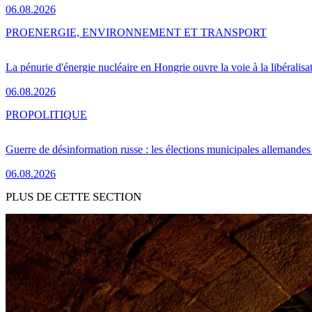
06.08.2026
PRO
ENERGIE, ENVIRONNEMENT ET TRANSPORT
La pénurie d'énergie nucléaire en Hongrie ouvre la voie à la libéralis
06.08.2026
PRO
POLITIQUE
Guerre de désinformation russe : les élections municipales allemandes 
06.08.2026
PLUS DE CETTE SECTION