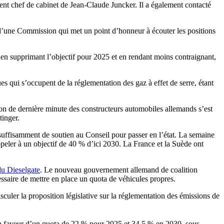
ent chef de cabinet de Jean-Claude Juncker. Il a également contacté
d’une Commission qui met un point d’honneur à écouter les positions
, en supprimant l’objectif pour 2025 et en rendant moins contraignant,
ques qui s’occupent de la réglementation des gaz à effet de serre, étant
n de dernière minute des constructeurs automobiles allemands s’est
tinger.
 suffisamment de soutien au Conseil pour passer en l’état. La semaine
ppeler à un objectif de 40 % d’ici 2030. La France et la Suède ont
du Dieselgate
. Le nouveau gouvernement allemand de coalition
essaire de mettre en place un quota de véhicules propres.
ler la proposition législative sur la réglementation des émissions de
 en faveur d’un quota de 22 % pour 2025 et 34,5 % en 2030, sous