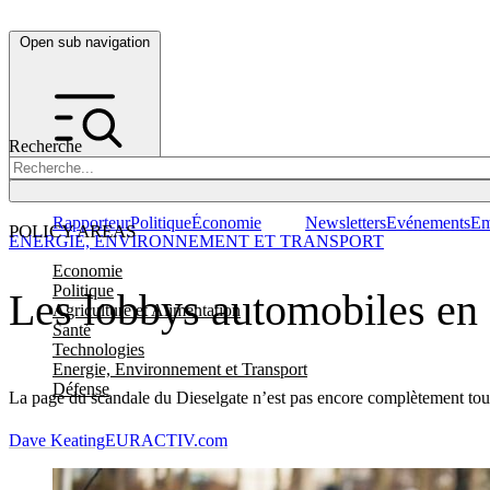
Open sub navigation
Recherche
Rapporteur
Politique
Économie
Newsletters
Evénements
Em
POLICY AREAS
ENERGIE, ENVIRONNEMENT ET TRANSPORT
Economie
Politique
Les lobbys automobiles en 
Agriculture et Alimentation
Santé
Technologies
Energie, Environnement et Transport
Défense
La page du scandale du Dieselgate n’est pas encore complètement tourn
Dave Keating
EURACTIV.com