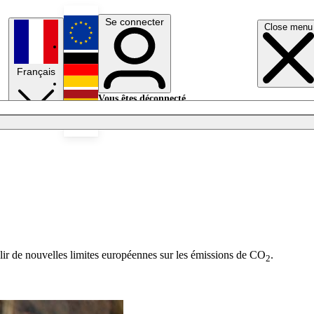
Se connecter
Close menu
English
Français
Deutsch
Vous êtes déconnecté.
Se connecter
Español
Lumières éteintes
lir de nouvelles limites européennes sur les émissions de CO
.
2