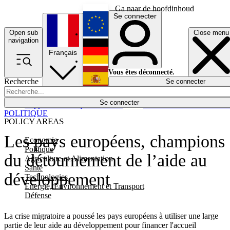
Ga naar de hoofdinhoud
Se connecter
Open sub
Close menu
English
navigation
Français
Deutsch
Vous êtes déconnecté.
Recherche
Se connecter
Español
Lumières éteintes
Se connecter
Rapporteur
Politique
Économie
Newsletters
Evénements
Em
POLITIQUE
POLICY AREAS
Les pays européens, champions
Economie
Politique
du détournement de l’aide au
Agriculture et Alimentation
Santé
développement
Technologies
Energie, Environnement et Transport
Défense
La crise migratoire a poussé les pays européens à utiliser une large
partie de leur aide au développement pour financer l'accueil