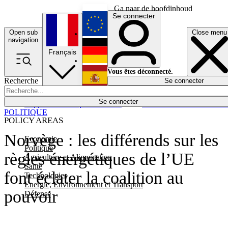
Ga naar de hoofdinhoud
Se connecter
Open sub
Close menu
English
navigation
Français
Deutsch
Vous êtes déconnecté.
Recherche
Se connecter
Español
Lumières éteintes
Se connecter
Rapporteur
Politique
Économie
Newsletters
Evénements
Em
POLITIQUE
POLICY AREAS
Norvège : les différends sur les
Economie
Politique
règles énergétiques de l’UE
Agriculture et Alimentation
Santé
font éclater la coalition au
Technologies
Energie, Environnement et Transport
pouvoir
Défense