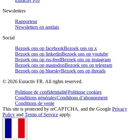
Euractiv Pro
Newsletters
Rapporteur
Newsletters en anglais
Social
Bezoek ons op facebook
Bezoek ons op x
Bezoek ons op linkedin
Bezoek ons op youtube
Bezoek ons op rss-feed
Bezoek ons op instagram
Bezoek ons op mastodon
Bezoek ons op telegram
Bezoek ons op bluesky
Bezoek ons op threads
©
2026
Euractiv FR. All rights reserved.
Politique de confidentialité
Politique cookies
Conditions générales
Conditions d’abonnement
Conditions de vente
This site is protected by reCAPTCHA, and the Google
Privacy
Policy
and
Terms of Service
apply.