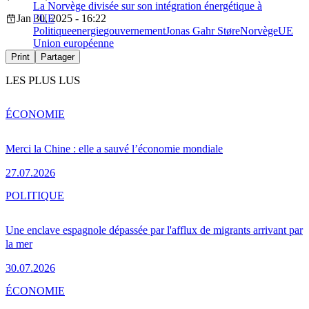
La Norvège divisée sur son intégration énergétique à
Jan 30, 2025 - 16:22
l’UE
Politique
energie
gouvernement
Jonas Gahr Støre
Norvège
UE
Union européenne
Print
Partager
LES PLUS LUS
ÉCONOMIE
Merci la Chine : elle a sauvé l’économie mondiale
27.07.2026
POLITIQUE
Une enclave espagnole dépassée par l'afflux de migrants arrivant par
la mer
30.07.2026
ÉCONOMIE