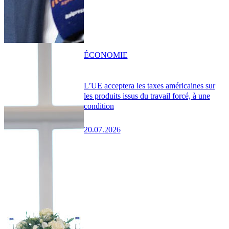
ÉCONOMIE
L’UE acceptera les taxes américaines sur
les produits issus du travail forcé, à une
condition
20.07.2026