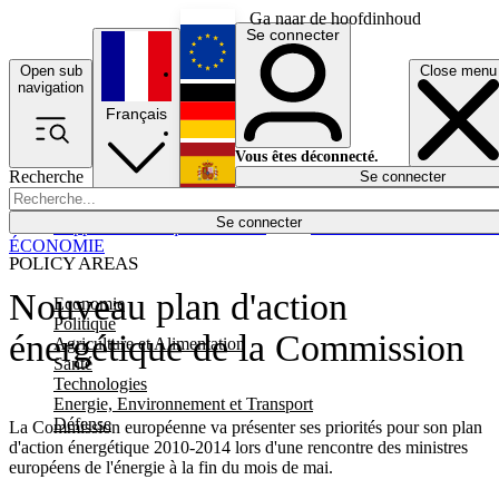
Ga naar de hoofdinhoud
Se connecter
Open sub
Close menu
English
navigation
Français
Deutsch
Vous êtes déconnecté.
Recherche
Se connecter
Español
Lumières éteintes
Se connecter
Rapporteur
Politique
Économie
Newsletters
Evénements
Em
ÉCONOMIE
POLICY AREAS
Nouveau plan d'action
Economie
Politique
énergétique de la Commission
Agriculture et Alimentation
Santé
Technologies
Energie, Environnement et Transport
Défense
La Commission européenne va présenter ses priorités pour son plan
d'action énergétique 2010-2014 lors d'une rencontre des ministres
européens de l'énergie à la fin du mois de mai.