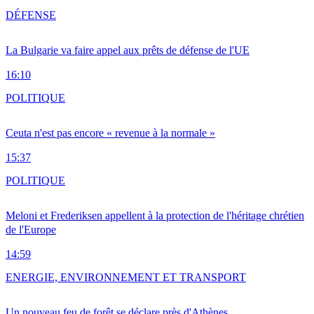
DÉFENSE
La Bulgarie va faire appel aux prêts de défense de l'UE
16:10
POLITIQUE
Ceuta n'est pas encore « revenue à la normale »
15:37
POLITIQUE
Meloni et Frederiksen appellent à la protection de l'héritage chrétien
de l'Europe
14:59
ENERGIE, ENVIRONNEMENT ET TRANSPORT
Un nouveau feu de forêt se déclare près d'Athènes