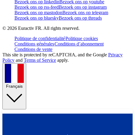
Bezoek ons op linkedin
Bezoek ons op youtube
Bezoek ons op rss-feed
Bezoek ons op instagram
Bezoek ons op mastodon
Bezoek ons op telegram
Bezoek ons op bluesky
Bezoek ons op threads
©
2026
Euractiv FR. All rights reserved.
Politique de confidentialité
Politique cookies
Conditions générales
Conditions d’abonnement
Conditions de vente
This site is protected by reCAPTCHA, and the Google
Privacy
Policy
and
Terms of Service
apply.
Français