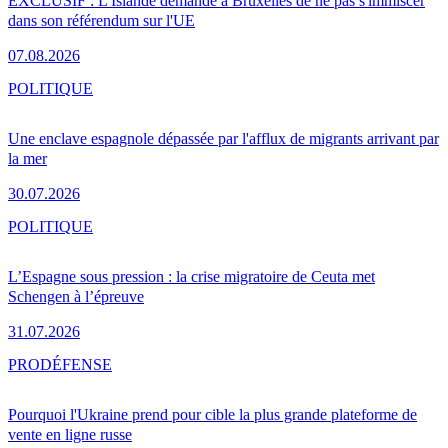
EXCLUSIF : L'Islande demande à Bruxelles de ne pas s'immiscer
dans son référendum sur l'UE
07.08.2026
POLITIQUE
Une enclave espagnole dépassée par l'afflux de migrants arrivant par
la mer
30.07.2026
POLITIQUE
L’Espagne sous pression : la crise migratoire de Ceuta met
Schengen à l’épreuve
31.07.2026
PRO
DÉFENSE
Pourquoi l'Ukraine prend pour cible la plus grande plateforme de
vente en ligne russe