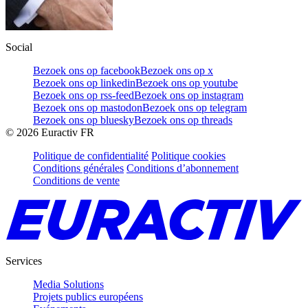
Social
Bezoek ons op facebook
Bezoek ons op x
Bezoek ons op linkedin
Bezoek ons op youtube
Bezoek ons op rss-feed
Bezoek ons op instagram
Bezoek ons op mastodon
Bezoek ons op telegram
Bezoek ons op bluesky
Bezoek ons op threads
©
2026
Euractiv FR
Politique de confidentialité
Politique cookies
Conditions générales
Conditions d’abonnement
Conditions de vente
Services
Media Solutions
Projets publics européens