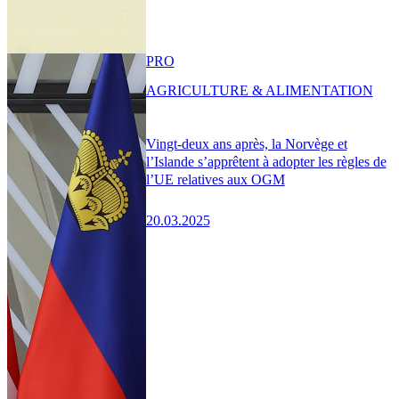
PRO
AGRICULTURE & ALIMENTATION
Vingt-deux ans après, la Norvège et
l’Islande s’apprêtent à adopter les règles de
l’UE relatives aux OGM
20.03.2025