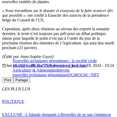
nouvelles variétés de plantes.
« Nous travaillons sur le dossier et essayons de le faire avancer dès
que possible »
, ont confié à Euractiv des sources de la présidence
belge du Conseil de l’UE.
Cependant, après deux réunions au niveau des experts la semaine
dernière, le texte n’est toujours pas prêt pour un débat politique,
raison pour laquelle le point n’est pas à l’ordre du jour de la
prochaine réunion des ministres de l’Agriculture, qui aura lieu mardi
prochain (23 janvier).
[Édité par Anne-Sophie Gayet]
Nouvelles techniques génomiques : la société civile
Jan 18, 2024 - 09:36
proteste tandis que l’UE avance sur le dossier
Dernière mise à jour: Jan 18, 2024 - 19:24
Agriculture & Alimentation
brevets
nouvelles techniques génomiques
OGM
OGM / NBT
Print
Partager
LES PLUS LUS
POLITIQUE
EXCLUSIF : L'Islande demande à Bruxelles de ne pas s'immiscer