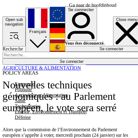
Ga naar de hoofdinhoud
Se connecter
Open sub
Close menu
English
navigation
Français
Deutsch
Vous êtes déconnecté.
Recherche
Se connecter
Español
Lumières éteintes
Se connecter
Rapporteur
Politique
Économie
Newsletters
Evénements
Em
AGRICULTURE & ALIMENTATION
POLICY AREAS
Nouvelles techniques
Economie
Politique
génomiques : au Parlement
Agriculture et Alimentation
Santé
européen, le vote sera serré
Technologies
Energie, Environnement et Transport
Défense
Alors que la commission de l’Environnement du Parlement
européen s’apprête à voter, mercredi prochain (24 janvier) sur les