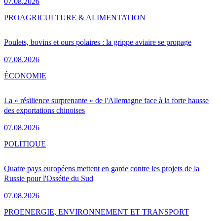
07.08.2026
PRO
AGRICULTURE & ALIMENTATION
Poulets, bovins et ours polaires : la grippe aviaire se propage
07.08.2026
ÉCONOMIE
La « résilience surprenante » de l'Allemagne face à la forte hausse
des exportations chinoises
07.08.2026
POLITIQUE
Quatre pays européens mettent en garde contre les projets de la
Russie pour l'Ossétie du Sud
07.08.2026
PRO
ENERGIE, ENVIRONNEMENT ET TRANSPORT