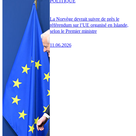
POLITIQUE
La Norvège devrait suivre de près le
référendum sur l’UE organisé en Islande,
selon le Premier ministre
11.06.2026