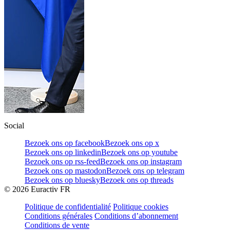
Social
Bezoek ons op facebook
Bezoek ons op x
Bezoek ons op linkedin
Bezoek ons op youtube
Bezoek ons op rss-feed
Bezoek ons op instagram
Bezoek ons op mastodon
Bezoek ons op telegram
Bezoek ons op bluesky
Bezoek ons op threads
©
2026
Euractiv FR
Politique de confidentialité
Politique cookies
Conditions générales
Conditions d’abonnement
Conditions de vente