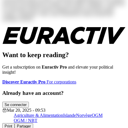
deserunt exercitationem in itaque rerum ullam voluptates. Asperiores
at consectetur dolores harum magnam maiores possimus quam
veniam voluptatum. Alias, iusto laudantium neque perspiciatis
similique tenetur!
Want to keep reading?
Get a subscription on
Euractiv Pro
and elevate your political
insight!
Discover Euractiv Pro
For corporations
Already have an account?
Se connecter
Mar 20, 2025 - 09:53
Agriculture & Alimentation
Islande
Norvège
OGM
OGM / NBT
Print
Partager