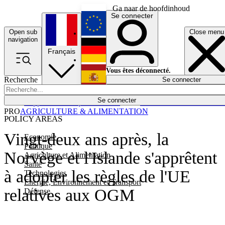
Ga naar de hoofdinhoud
Se connecter
Open sub
Close menu
English
navigation
Français
Deutsch
Vous êtes déconnecté.
Recherche
Se connecter
Español
Lumières éteintes
Se connecter
Rapporteur
Politique
Économie
Newsletters
Evénements
Em
PRO
AGRICULTURE & ALIMENTATION
POLICY AREAS
Vingt-deux ans après, la
Economie
Politique
Norvège et l'Islande s'apprêtent
Agriculture et Alimentation
Santé
à adopter les règles de l'UE
Technologies
Energie, Environnement et Transport
relatives aux OGM
Défense