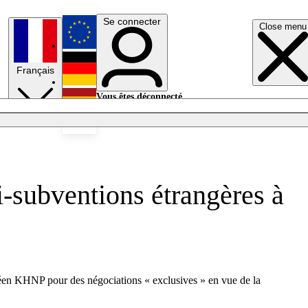
Se connecter
Close menu
English
Français
Deutsch
Vous êtes déconnecté.
Se connecter
Español
Lumières éteintes
-subventions étrangères à
éen KHNP pour des négociations « exclusives » en vue de la