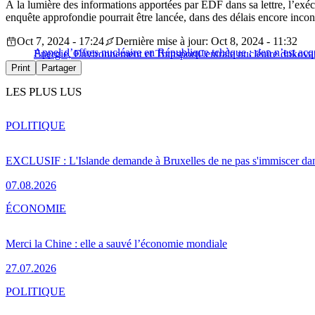
À la lumière des informations apportées par EDF dans sa lettre, l’exé
enquête approfondie pourrait être lancée, dans des délais encore inco
Oct 7, 2024 - 17:24
Dernière mise à jour: Oct 8, 2024 - 11:32
Appel d’offres nucléaire en République tchèque : rien n’est a
Energie, Environnement et Transport
Centrale nucléaire dukov
Print
Partager
LES PLUS LUS
POLITIQUE
EXCLUSIF : L'Islande demande à Bruxelles de ne pas s'immiscer dan
07.08.2026
ÉCONOMIE
Merci la Chine : elle a sauvé l’économie mondiale
27.07.2026
POLITIQUE