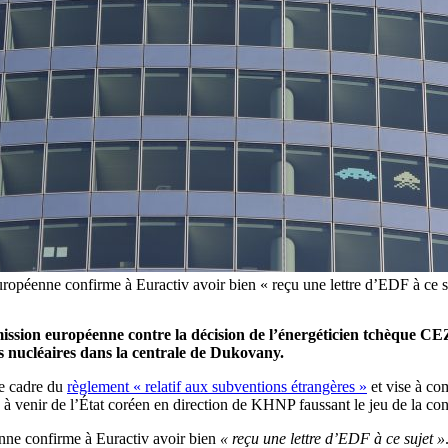
ropéenne confirme à Euractiv avoir bien « reçu une lettre d’EDF à ce s
ission européenne contre la décision de l’énergéticien tchèque C
s nucléaires dans la centrale de Dukovany.
le cadre du
règlement « relatif aux subventions étrangères »
et vise à co
ns à venir de l’État coréen en direction de KHNP faussant le jeu de la c
nne confirme à Euractiv avoir bien
« reçu une lettre d’EDF à ce sujet »