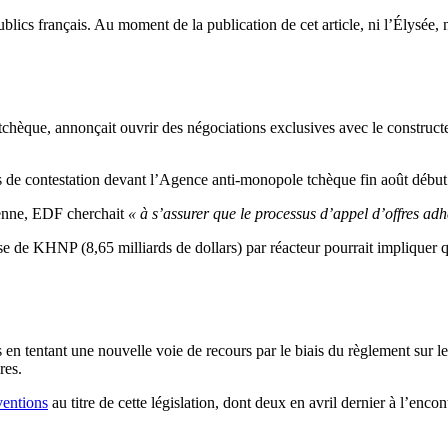
blics français. Au moment de la publication de cet article, ni l’Élysée, n
 tchèque, annonçait ouvrir des négociations exclusives avec le constru
s de contestation devant l’Agence anti-monopole tchèque fin août début
éenne, EDF cherchait
« à s’assurer que le processus d’appel d’offres ad
basse de KHNP (8,65 milliards de dollars) par réacteur pourrait impliquer
en tentant une nouvelle voie de recours par le biais du règlement sur les
res.
ventions
au titre de cette législation, dont deux en avril dernier à l’en