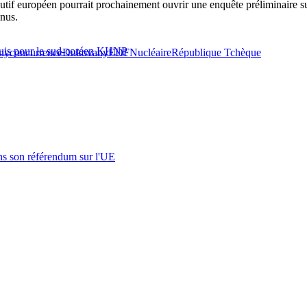
cutif européen pourrait prochainement ouvrir une enquête préliminaire s
nnus.
cquis pour le sud-coréen KHNP
any
concurrence
Dukovany
EDF
Nucléaire
République Tchèque
s son référendum sur l'UE