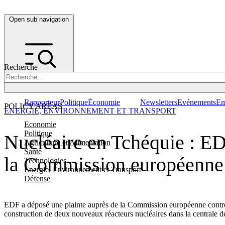
Open sub navigation
Recherche
Rapporteur
Politique
Économie
Newsletters
Evénements
Em
POLICY AREAS
ENERGIE, ENVIRONNEMENT ET TRANSPORT
Economie
Politique
Nucléaire en Tchéquie : ED
Agriculture et Alimentation
Santé
la Commission européenne
Technologies
Energie, Environnement et Transport
Défense
EDF a déposé une plainte auprès de la Commission européenne contre 
construction de deux nouveaux réacteurs nucléaires dans la centrale