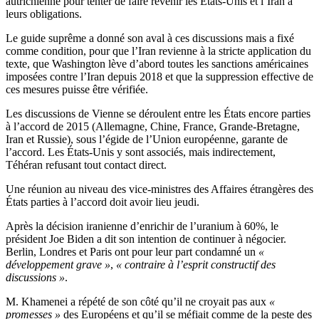
autrichienne pour tenter de faire revenir les États-Unis et l’Iran à
leurs obligations.
Le guide suprême a donné son aval à ces discussions mais a fixé
comme condition, pour que l’Iran revienne à la stricte application du
texte, que Washington lève d’abord toutes les sanctions américaines
imposées contre l’Iran depuis 2018 et que la suppression effective de
ces mesures puisse être vérifiée.
Les discussions de Vienne se déroulent entre les États encore parties
à l’accord de 2015 (Allemagne, Chine, France, Grande-Bretagne,
Iran et Russie), sous l’égide de l’Union européenne, garante de
l’accord. Les États-Unis y sont associés, mais indirectement,
Téhéran refusant tout contact direct.
Une réunion au niveau des vice-ministres des Affaires étrangères des
États parties à l’accord doit avoir lieu jeudi.
Après la décision iranienne d’enrichir de l’uranium à 60%, le
président Joe Biden a dit son intention de continuer à négocier.
Berlin, Londres et Paris ont pour leur part condamné un
«
développement grave »
,
« contraire à l’esprit constructif des
discussions »
.
M. Khamenei a répété de son côté qu’il ne croyait pas aux
«
promesses »
des Européens et qu’il se méfiait comme de la peste des