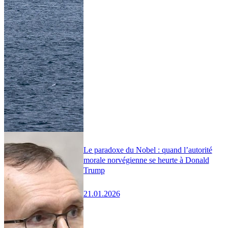
Le paradoxe du Nobel : quand l’autorité
morale norvégienne se heurte à Donald
Trump
21.01.2026