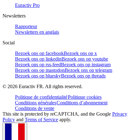
Euractiv Pro
Newsletters
Rapporteur
Newsletters en anglais
Social
Bezoek ons op facebook
Bezoek ons op x
Bezoek ons op linkedin
Bezoek ons op youtube
Bezoek ons op rss-feed
Bezoek ons op instagram
Bezoek ons op mastodon
Bezoek ons op telegram
Bezoek ons op bluesky
Bezoek ons op threads
©
2026
Euractiv FR. All rights reserved.
Politique de confidentialité
Politique cookies
Conditions générales
Conditions d’abonnement
Conditions de vente
This site is protected by reCAPTCHA, and the Google
Privacy
Policy
and
Terms of Service
apply.