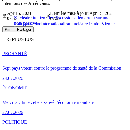
intentions des Américains.
Apr 15, 2021 -
Dernière mise à jour: Apr 15, 2021 -
Nucléaire iranien : les discussions démarrent sur une
07:55
07:59
note positive
Politique
Chine
International
Iran
nucléaire iranien
Vienne
Print
Partager
LES PLUS LUS
PRO
SANTÉ
Sept pays votent contre le programme de santé de la Commission
24.07.2026
ÉCONOMIE
Merci la Chine : elle a sauvé l’économie mondiale
27.07.2026
POLITIQUE