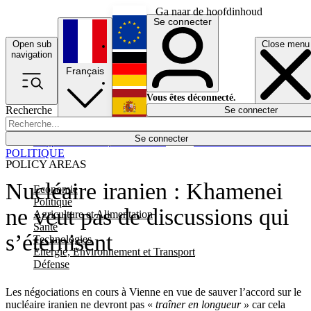
Ga naar de hoofdinhoud
Se connecter
Open sub
Close menu
English
navigation
Français
Deutsch
Vous êtes déconnecté.
Recherche
Se connecter
Español
Lumières éteintes
Se connecter
Rapporteur
Politique
Économie
Newsletters
Evénements
Em
POLITIQUE
POLICY AREAS
Nucléaire iranien : Khamenei
Economie
Politique
ne veut pas de discussions qui
Agriculture et Alimentation
Santé
s’éternisent
Technologies
Energie, Environnement et Transport
Défense
Les négociations en cours à Vienne en vue de sauver l’accord sur le
nucléaire iranien ne devront pas «
traîner en longueur »
car cela