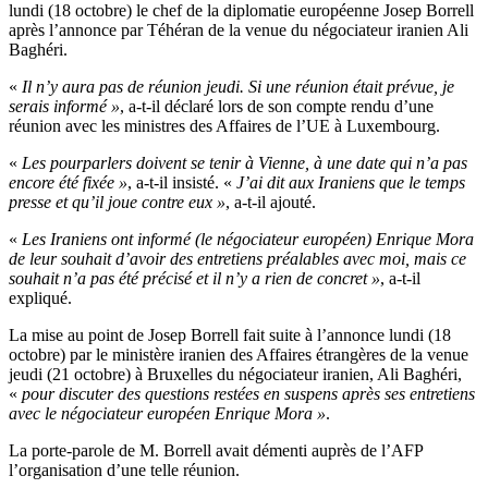
lundi (18 octobre) le chef de la diplomatie européenne Josep Borrell
après l’annonce par Téhéran de la venue du négociateur iranien Ali
Baghéri.
«
Il n’y aura pas de réunion jeudi. Si une réunion était prévue, je
serais informé »
, a-t-il déclaré lors de son compte rendu d’une
réunion avec les ministres des Affaires de l’UE à Luxembourg.
«
Les pourparlers doivent se tenir à Vienne, à une date qui n’a pas
encore été fixée »
, a-t-il insisté. «
J’ai dit aux Iraniens que le temps
presse et qu’il joue contre eux »
, a-t-il ajouté.
«
Les Iraniens ont informé (le négociateur européen) Enrique Mora
de leur souhait d’avoir des entretiens préalables avec moi, mais ce
souhait n’a pas été précisé et il n’y a rien de concret »
, a-t-il
expliqué.
La mise au point de Josep Borrell fait suite à l’annonce lundi (18
octobre) par le ministère iranien des Affaires étrangères de la venue
jeudi (21 octobre) à Bruxelles du négociateur iranien, Ali Baghéri,
«
pour discuter des questions restées en suspens après ses entretiens
avec le négociateur européen Enrique Mora »
.
La porte-parole de M. Borrell avait démenti auprès de l’AFP
l’organisation d’une telle réunion.