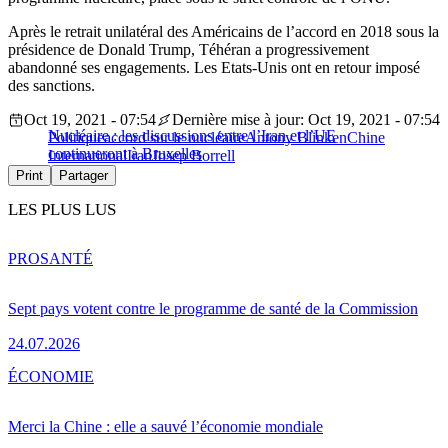
Après le retrait unilatéral des Américains de l’accord en 2018 sous la
présidence de Donald Trump, Téhéran a progressivement
abandonné ses engagements. Les Etats-Unis ont en retour imposé
des sanctions.
Oct 19, 2021 - 07:54
Dernière mise à jour: Oct 19, 2021 - 07:54
Nucléaire : les discussions entre l’Iran et l’UE
Politique
accord sur le nucléaire
Antony Blinken
Chine
continueront à Bruxelles
International
Iran
Josep Borrell
Print
Partager
LES PLUS LUS
PRO
SANTÉ
Sept pays votent contre le programme de santé de la Commission
24.07.2026
ÉCONOMIE
Merci la Chine : elle a sauvé l’économie mondiale