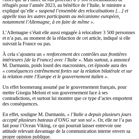
réfugiés pour l’année 2023, au bénéfice de l’Italie, le ministre a
expliqué qu’elle
« suspend l’ensemble des relocalisations […] et
appelle tous les autres participants au mécanisme européen,
notamment l’Allemagne, à en faire de même »
.
L’Allemagne s’était elle aussi engagée à relocaliser 3 500 personnes
et n’a pas, au moment de la rédaction de cet article, indiqué si elle
suivrait la France ou pas.
À cela s’ajoutera un
« renforcement des contrôles aux frontières
intérieures [de la France] avec l’Italie »
. Mais surtout, a annoncé
M. Darmanin, poids lourd des macronistes, cet épisode aura des
« conséquences extrêmement fortes sur la relation bilatérale et sur
la relation entre l’Europe et le gouvernement italien »
.
Un effet boomerang assumé par le gouvernement français, pour
mettre Giorgia Meloni et son gouvernement face à ses
contradictions, et surtout lui montrer que ce type d’actes emportent
des conséquences.
En effet, souligne M. Darmanin,
« l’Italie a depuis plusieurs jours
accepté plusieurs bateaux d’ONG sur son sol »
. Or, elle ne l’a pas
fait pour l’Ocean Viking, ce qui pourrait laisser entrevoir une
attitude relevant davantage de la communication interne envers sa
propre opinion publique.