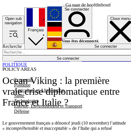
Ga naar de hoofdinhoud
Se connecter
Open sub
Close menu
English
navigation
Français
Deutsch
Vous êtes déconnecté.
Recherche
Se connecter
Español
Lumières éteintes
Se connecter
Rapporteur
Politique
Économie
Newsletters
Evénements
Em
POLITIQUE
POLICY AREAS
Ocean Viking : la première
Economie
Politique
vraie crise diplomatique entre
Agriculture et Alimentation
Santé
France et Italie ?
Technologies
Energie, Environnement et Transport
Défense
Le gouvernement français a dénoncé jeudi (10 novembre) l’attitude
« incompréhensible et inacceptable »
de l’Italie qui a refusé