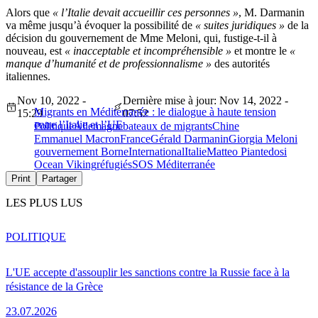
Alors que
« l’Italie devait accueillir ces personnes »
, M. Darmanin
va même jusqu’à évoquer la possibilité de
« suites juridiques »
de la
décision du gouvernement de Mme Meloni, qui, fustige-t-il à
nouveau, est
« inacceptable et incompréhensible »
et montre le
«
manque d’humanité et de professionnalisme »
des autorités
italiennes.
Nov 10, 2022 -
Dernière mise à jour: Nov 14, 2022 -
Migrants en Méditerranée : le dialogue à haute tension
15:29
07:52
entre l’Italie et l’UE
Politique
Allemagne
bateaux de migrants
Chine
Emmanuel Macron
France
Gérald Darmanin
Giorgia Meloni
gouvernement Borne
International
Italie
Matteo Piantedosi
Ocean Viking
réfugiés
SOS Méditerranée
Print
Partager
LES PLUS LUS
POLITIQUE
L'UE accepte d'assouplir les sanctions contre la Russie face à la
résistance de la Grèce
23.07.2026