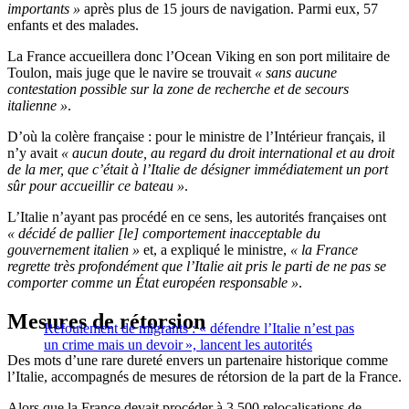
importants »
après plus de 15 jours de navigation. Parmi eux, 57
enfants et des malades.
La France accueillera donc l’Ocean Viking en son port militaire de
Toulon, mais juge que le navire se trouvait
« sans aucune
contestation possible sur la zone de recherche et de secours
italienne »
.
D’où la colère française : pour le ministre de l’Intérieur français, il
n’y avait
« aucun doute, au regard du droit international et au droit
de la mer, que c’était à l’Italie de désigner immédiatement un port
sûr pour accueillir ce bateau »
.
L’Italie n’ayant pas procédé en ce sens, les autorités françaises ont
« décidé de pallier [le] comportement inacceptable du
gouvernement italien »
et, a expliqué le ministre,
« la France
regrette très profondément que l’Italie ait pris le parti de ne pas se
comporter comme un État européen responsable »
.
Mesures de rétorsion
Refoulement de migrants : « défendre l’Italie n’est pas
un crime mais un devoir », lancent les autorités
Des mots d’une rare dureté envers un partenaire historique comme
l’Italie, accompagnés de mesures de rétorsion de la part de la France.
Alors que la France devait procéder à 3 500 relocalisations de