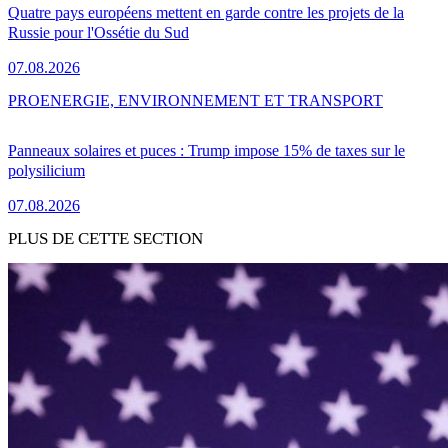
Quatre pays européens mettent en garde contre les projets de la
Russie pour l'Ossétie du Sud
07.08.2026
PRO
ENERGIE, ENVIRONNEMENT ET TRANSPORT
Panneaux solaires et puces : Trump impose 15% de taxes sur le
polysilicium
07.08.2026
PLUS DE CETTE SECTION