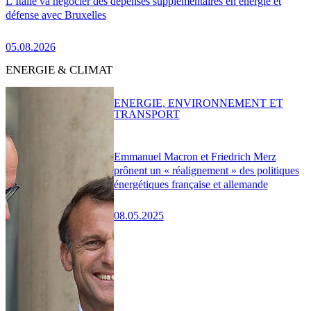
L’Italie va négocier des dépenses supplémentaires en énergie et
défense avec Bruxelles
05.08.2026
ENERGIE & CLIMAT
ENERGIE, ENVIRONNEMENT ET
TRANSPORT
Emmanuel Macron et Friedrich Merz
prônent un « réalignement » des politiques
énergétiques française et allemande
08.05.2025