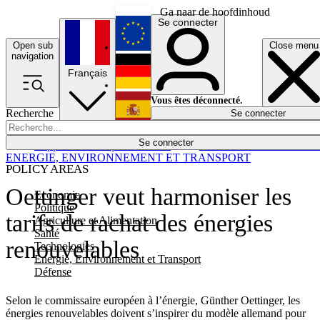
Ga naar de hoofdinhoud
Se connecter
Open sub
Close menu
English
navigation
Français
Deutsch
Vous êtes déconnecté.
Recherche
Se connecter
Español
Lumières éteintes
Se connecter
Rapporteur
Politique
Économie
Newsletters
Evénements
Em
ENERGIE, ENVIRONNEMENT ET TRANSPORT
POLICY AREAS
Oettinger veut harmoniser les
Economie
Politique
tarifs de rachat des énergies
Agriculture et Alimentation
Santé
renouvelables
Technologies
Energie, Environnement et Transport
Défense
Selon le commissaire européen à l’énergie, Günther Oettinger, les
énergies renouvelables doivent s’inspirer du modèle allemand pour