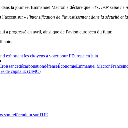
 tôt dans la journée, Emmanuel Macron a déclaré que
« l’OTAN seule ne n
t l’accent sur
« l’intensification de l’investissement dans la sécurité et l
qui a progressé en avril, ainsi que de l’avion européen du futur.
-il noté.
nd exhortent les citoyens à voter pour l’Europe en juin
0
Croissance
décarbonation
défense
Économie
Emmanuel Macron
France
in
hés de capitaux (UMC)
s son référendum sur l'UE