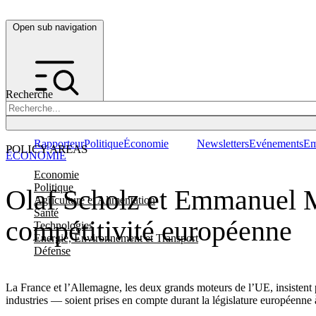
Open sub navigation
Recherche
Rapporteur
Politique
Économie
Newsletters
Evénements
Em
POLICY AREAS
ÉCONOMIE
Economie
Politique
Olaf Scholz et Emmanuel Ma
Agriculture et Alimentation
Santé
compétitivité européenne
Technologies
Energie, Environnement et Transport
Défense
La France et l’Allemagne, les deux grands moteurs de l’UE, insistent
industries — soient prises en compte durant la législature européenne 