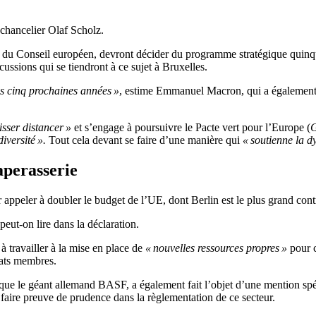
 chancelier Olaf Scholz.
n du Conseil européen, devront décider du programme stratégique quinque
ussions qui se tiendront à ce sujet à Bruxelles.
s cinq prochaines années »
, estime Emmanuel Macron, qui a également r
isser distancer »
et s’engage à poursuivre le Pacte vert pour l’Europe (
G
diversité ».
Tout cela devant se faire d’une manière qui
« soutienne la 
aperasserie
ppeler à doubler le budget de l’UE, dont Berlin est le plus grand contr
 peut-on lire dans la déclaration.
 travailler à la mise en place de
« nouvelles ressources propres »
pour c
tats membres.
 que le géant allemand BASF, a également fait l’objet d’une mention sp
 faire preuve de prudence dans la règlementation de ce secteur.