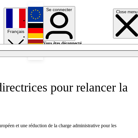
Se connecter
Close menu
English
Français
Deutsch
Vous êtes déconnecté.
Se connecter
Español
Lumières éteintes
rectrices pour relancer la
opéen et une réduction de la charge administrative pour les