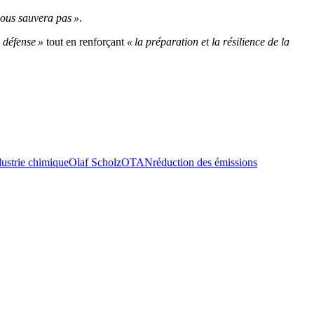
ous sauvera pas »
.
a défense »
tout en renforçant
« la préparation et la résilience de la
dustrie chimique
Olaf Scholz
OTAN
réduction des émissions