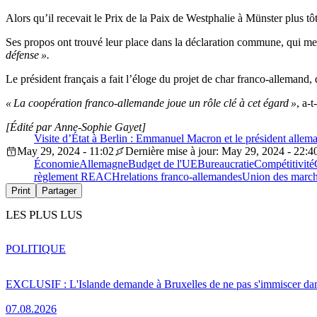
Alors qu’il recevait le Prix de la Paix de Westphalie à Münster plus
Ses propos ont trouvé leur place dans la déclaration commune, qui me
défense ».
Le président français a fait l’éloge du projet de char franco-allemand, 
« La coopération franco-allemande joue un rôle clé à cet égard »
, a-t
[Édité par Anne-Sophie Gayet]
Visite d’État à Berlin : Emmanuel Macron et le président allema
May 29, 2024 - 11:02
Dernière mise à jour: May 29, 2024 - 22:4
Économie
Allemagne
Budget de l'UE
Bureaucratie
Compétitivité
règlement REACH
relations franco-allemandes
Union des marc
Print
Partager
LES PLUS LUS
POLITIQUE
EXCLUSIF : L'Islande demande à Bruxelles de ne pas s'immiscer dan
07.08.2026