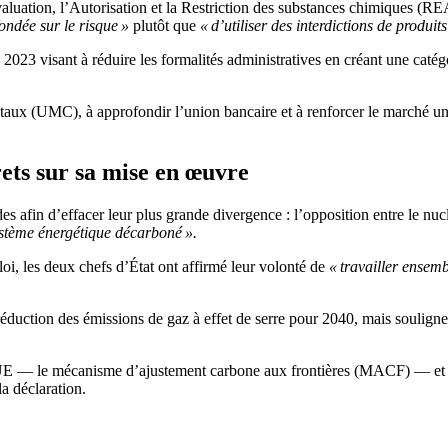
valuation, l’Autorisation et la Restriction des substances chimiques (
ondée sur le risque »
plutôt que
« d’utiliser des interdictions de produit
 visant à réduire les formalités administratives en créant une catégor
taux (UMC), à approfondir l’union bancaire et à renforcer le marché u
ets sur sa mise en œuvre
es afin d’effacer leur plus grande divergence : l’opposition entre le nucl
stème énergétique décarboné ».
loi, les deux chefs d’État ont affirmé leur volonté de
« travailler ensemb
duction des émissions de gaz à effet de serre pour 2040, mais soulignent
E — le mécanisme d’ajustement carbone aux frontières (MACF) — et 
la déclaration.