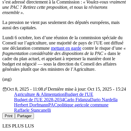
s’est adressé directement à la Commission :
« Voulez-vous vraiment
une PAC ? Retirez cette proposition, et nous la réviserons
ensemble ».
La pression ne vient pas seulement des députés européens, mais
aussi des capitales.
Lundi 6 octobre, lors d’une réunion de la commission spéciale du
Conseil sur l’agriculture, une majorité de pays de l’UE ont diffusé
une déclaration commune
mettant en garde
contre le risque d’une
«
fragmentation considérable des dispositions de la PAC »
dans le
cadre du plan actuel, et appelant à repenser la manière dont le
budget est négocié — sous la direction du Conseil des affaires
générales plutôt que des ministres de l’Agriculture.
(asg)
Oct 8, 2025 - 11:08
Dernière mise à jour: Oct 15, 2025 - 15:24
Agriculture & Alimentation
Budget de l'UE
Budget de l'UE 2028-2034
Carlo Fidanza
Dario Nardella
Herbert Dorfmann
PAC
politique agricole commune
Raffaele Stancanelli
Print
Partager
LES PLUS LUS