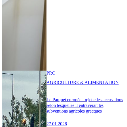
PRO
AGRICULTURE & ALIMENTATION
Le Parquet européen rejette les accusations
selon lesquelles il entraverait les
subventions agricoles grecques
27.01.2026