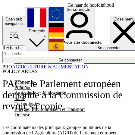
Ga naar de hoofdinhoud
Se connecter
Open sub
Close menu
English
navigation
Français
Deutsch
Vous êtes déconnecté.
Recherche
Se connecter
Español
Lumières éteintes
Se connecter
Rapporteur
Politique
Économie
Newsletters
Evénements
Em
PRO
AGRICULTURE & ALIMENTATION
POLICY AREAS
PAC : le Parlement européen
Economie
Politique
demande à la Commission de
Agriculture et Alimentation
Santé
revoir sa copie
Technologies
Energie, Environnement et Transport
Défense
Les coordinateurs des principaux groupes politiques de la
commission de l’Agriculture (AGRI) du Parlement européen