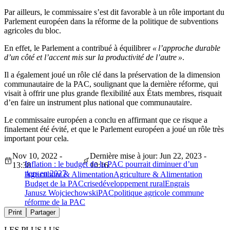
Par ailleurs, le commissaire s’est dit favorable à un rôle important du
Parlement européen dans la réforme de la politique de subventions
agricoles du bloc.
En effet, le Parlement a contribué à équilibrer
« l’approche durable
d’un côté et l’accent mis sur la productivité de l’autre »
.
Il a également joué un rôle clé dans la préservation de la dimension
communautaire de la PAC, soulignant que la dernière réforme, qui
visait à offrir une plus grande flexibilité aux États membres, risquait
d’en faire un instrument plus national que communautaire.
Le commissaire européen a conclu en affirmant que ce risque a
finalement été évité, et que le Parlement européen a joué un rôle très
important pour cela.
Nov 10, 2022 -
Dernière mise à jour: Jun 22, 2023 -
Inflation : le budget de la PAC pourrait diminuer d’un
13:38
10:16
tiers en 2027
Agriculture & Alimentation
Agriculture & Alimentation
Budget de la PAC
crise
développement rural
Engrais
Janusz Wojciechowski
PAC
politique agricole commune
réforme de la PAC
Print
Partager
LES PLUS LUS