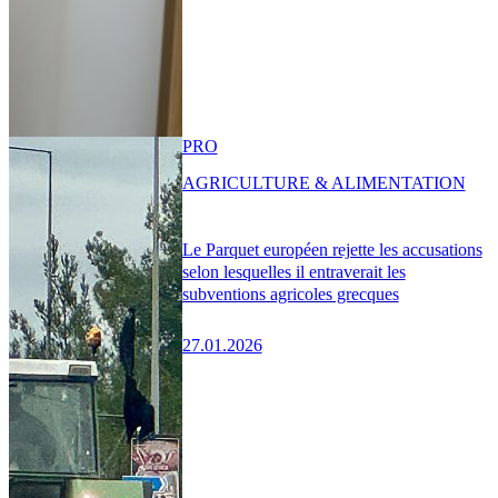
PRO
AGRICULTURE & ALIMENTATION
Le Parquet européen rejette les accusations
selon lesquelles il entraverait les
subventions agricoles grecques
27.01.2026