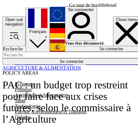
Ga naar de hoofdinhoud
Se connecter
Open sub
Close menu
English
navigation
Français
Deutsch
Vous êtes déconnecté.
Recherche
Se connecter
Español
Lumières éteintes
Se connecter
Rapporteur
Politique
Économie
Newsletters
Evénements
Em
AGRICULTURE & ALIMENTATION
POLICY AREAS
PAC : un budget trop restreint
Economie
Politique
pour faire face aux crises
Agriculture et Alimentation
Santé
futures, selon le commissaire à
Technologies
Energie, Environnement et Transport
l’Agriculture
Défense