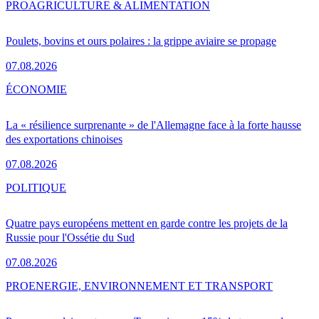
PRO
AGRICULTURE & ALIMENTATION
Poulets, bovins et ours polaires : la grippe aviaire se propage
07.08.2026
ÉCONOMIE
La « résilience surprenante » de l'Allemagne face à la forte hausse
des exportations chinoises
07.08.2026
POLITIQUE
Quatre pays européens mettent en garde contre les projets de la
Russie pour l'Ossétie du Sud
07.08.2026
PRO
ENERGIE, ENVIRONNEMENT ET TRANSPORT