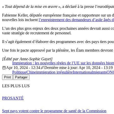
« Tout dépend de la mise en œuvre »
, a déclaré à la presse l’eurodéput
Fabienne Keller, députée européenne française et rapporteure sur un des
nouvelles lois incluent
l’enregistrement des demandeurs d’asile âgés d
L’un des plus gros enjeux des deux prochaines années devrait aussi conc
vaste stratégie de recrutement de personnel.
Il s’agit également d’élaborer des programmes avec des pays tiers pou
Une fois le pacte approuvé par la plénière, les États membres devront e
[Édité par Anne-Sophie Gayet]
Immigration : les nouvelles règles de l’UE sur les données biomé
Apr 10, 2024 - 12:34
Dernière mise à jour: Apr 10, 2024 - 13:19
Politique
Chine
immigration irrégulière
International
migrants
ON
Print
Partager
LES PLUS LUS
PRO
SANTÉ
Sept pays votent contre le programme de santé de la Commission