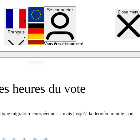
Se connecter
Close menu
English
Français
Deutsch
Vous êtes déconnecté.
Se connecter
Español
Lumières éteintes
ues heures du vote
litique migratoire européenne — mais jusqu’à la dernière minute, son