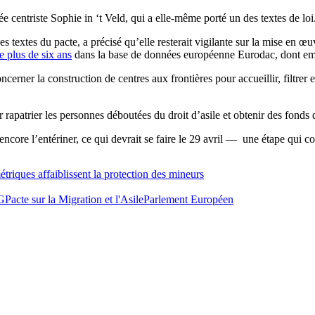
ée centriste Sophie in ‘t Veld, qui a elle-même porté un des textes de loi
 textes du pacte, a précisé qu’elle resterait vigilante sur la mise en œuv
e plus de six ans
dans la base de données européenne Eurodac, dont empr
erner la construction de centres aux frontières pour accueillir, filtrer 
r rapatrier les personnes déboutées du droit d’asile et obtenir des fond
ncore l’entériner, ce qui devrait se faire le 29 avril — une étape qui co
triques affaiblissent la protection des mineurs
G
Pacte sur la Migration et l'Asile
Parlement Européen