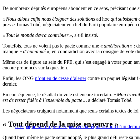
De nombreux députés européens abondent en ce sens, précisant que si le
« Nous allons enfin nous éloigner des solutions
ad hoc
qui subsistent 
presse Tomas Tobé, négociateur en chef du Parti populaire européen (
« Tout le monde devra contribuer »
, a-t-il insisté.
Toutefois, tous ne voient pas le pacte comme une
« amélioration »
: d
manque
« d’humanité »
, en condradiction avec la consigne de vote d
Même cas de figure au sein du PPE, qui s’est engagé à voter pour, tand
encore prononcés sur la question.
Enfin, les ONG
n’ont eu de cesse d’alerter
contre un paquet législatif
dernier.
En conséquence, le résultat du vote est encore incertain.
« Mon travail
est de rester fidèle à l’ensemble du pacte »
, a déclaré Tomás Tobé.
Les négociateurs craignent notamment que seuls certains textes de loi 
« Tout dépend de la mise en œuvre »
L’Espagne fait un premier pas vers la régularisation d’un demi-
Quand bien même le pacte serait adopté, le plus grand défi reste sa m