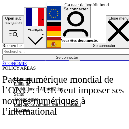
Ga naar de hoofdinhoud
Se connecter
Open sub
Close menu
English
navigation
Français
Deutsch
Vous êtes déconnecté.
Recherche
Se connecter
Español
Lumières éteintes
Se connecter
Rapporteur
Politique
Économie
Newsletters
Evénements
Em
ÉCONOMIE
POLICY AREAS
Pacte numérique mondial de
Economie
Politique
l’ONU : l’UE veut imposer ses
Agriculture et Alimentation
Santé
normes numériques à
Technologies
Energie, Environnement et Transport
l’international
Défense