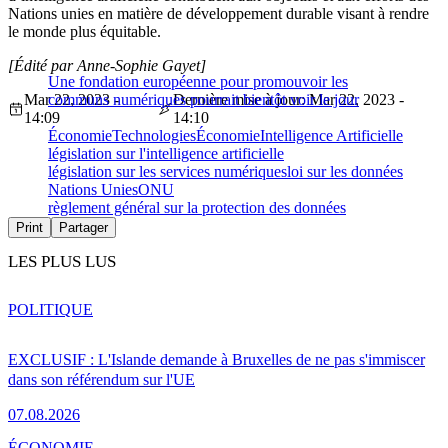
Nations unies en matière de développement durable visant à rendre
le monde plus équitable.
[Édité par Anne-Sophie Gayet]
Une fondation européenne pour promouvoir les
Mar 22, 2023 -
communs numériques pourrait bientôt voir le jour
Dernière mise à jour: Mar 22, 2023 -
14:09
14:10
Économie
Technologies
Économie
Intelligence Artificielle
législation sur l'intelligence artificielle
législation sur les services numériques
loi sur les données
Nations Unies
ONU
règlement général sur la protection des données
Print
Partager
LES PLUS LUS
POLITIQUE
EXCLUSIF : L'Islande demande à Bruxelles de ne pas s'immiscer
dans son référendum sur l'UE
07.08.2026
ÉCONOMIE