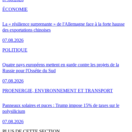
ÉCONOMIE
La « résilience surprenante » de l'Allemagne face à la forte hausse
des exportations chinoises
07.08.2026
POLITIQUE
Quatre pays européens mettent en garde contre les projets de la
Russie pour l'Ossétie du Sud
07.08.2026
PRO
ENERGIE, ENVIRONNEMENT ET TRANSPORT
Panneaux solaires et puces : Trump impose 15% de taxes sur le
polysilicium
07.08.2026
PLUS DE CETTE SECTION