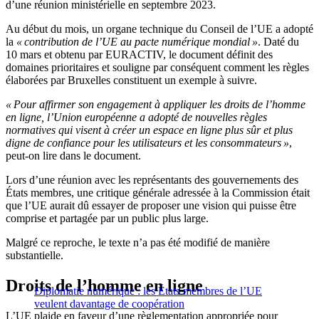
d’une réunion ministérielle en septembre 2023.
Au début du mois, un organe technique du Conseil de l’UE a adopté
la
« contribution de l’UE au pacte numérique mondial »
. Daté du
10 mars et obtenu par EURACTIV, le document définit des
domaines prioritaires et souligne par conséquent comment les règles
élaborées par Bruxelles constituent un exemple à suivre.
« Pour affirmer son engagement à appliquer les droits de l’homme
en ligne, l’Union européenne a adopté de nouvelles règles
normatives qui visent à créer un espace en ligne plus sûr et plus
digne de confiance pour les utilisateurs et les consommateurs »
,
peut-on lire dans le document.
Lors d’une réunion avec les représentants des gouvernements des
États membres, une critique générale adressée à la Commission était
que l’UE aurait dû essayer de proposer une vision qui puisse être
comprise et partagée par un public plus large.
Malgré ce reproche, le texte n’a pas été modifié de manière
substantielle.
Droits de l’homme en ligne
Diplomatie numérique : les États membres de l’UE
veulent davantage de coopération
L’UE plaide en faveur d’une règlementation appropriée pour