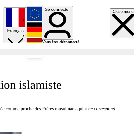
Se connecter
Close menu
English
Français
Deutsch
Vous êtes déconnecté.
Se connecter
Español
Lumières éteintes
tion islamiste
idérée comme proche des Frères musulmans qui
« ne correspond