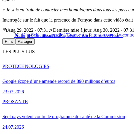
« Je suis en train de contacter mes homologues dans tous les pays eu
Interrogée sur le fait que la présence du Femyso dans cette vidéo étai
Aug 29, 2022 - 07:31
Dernière mise à jour: Aug 30, 2022 - 07:3
Marlène Schiappa appelle l’Europe à « faire son travail » contre 
Politique
Commission Européenne
Justice
Laurence Boone
Print
Partager
LES PLUS LUS
PRO
TECHNOLOGIES
Google écope d’une amende record de 890 millions d’euros
23.07.2026
PRO
SANTÉ
Sept pays votent contre le programme de santé de la Commission
24.07.2026