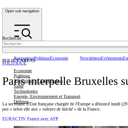
Open sub navigation
Recherche
Rapporteur
Politique
Économie
Newsletters
Evénements
Em
POLICY AREAS
POLITIQUE
Economie
Politique
Paris interpelle Bruxelles s
Agriculture et Alimentation
Santé
Technologies
Energie, Environnement et Transport
Défense
La secrétaire d'Etat française chargée de l'Europe a dénoncé lundi (
pas »
selon elle aux
« valeurs de laïcité »
de la France.
EURACTIV France avec AFP