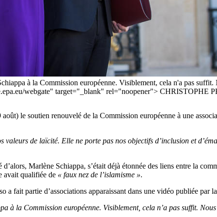
hiappa à la Commission européenne. Visiblement, cela n'a pas suffit.
webgate.epa.eu/webgate" target="_blank" rel="noopener"> CHRISTOP
(29 août) le soutien renouvelé de la Commission européenne à une asso
valeurs de laïcité. Elle ne porte pas nos objectifs d’inclusion et d’éma
 d’alors, Marlène Schiappa, s’était déjà étonnée des liens entre la com
 avait qualifiée de
« faux nez de l’islamisme »
.
so a fait partie d’associations apparaissant dans une vidéo publiée par
a à la Commission européenne. Visiblement, cela n’a pas suffit. Nou