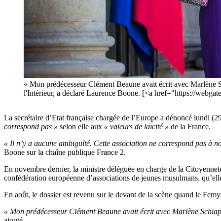
« Mon prédécesseur Clément Beaune avait écrit avec Marlène Sc
l'Intérieur, a déclaré Laurence Boone. [<a href="https://
La secrétaire d’Etat française chargée de l’Europe a dénoncé lundi 
correspond pas »
selon elle aux
« valeurs de laïcité »
de la France.
« Il n’y a aucune ambiguïté. Cette association ne correspond pas à nos 
Boone sur la chaîne publique France 2.
En novembre dernier, la ministre déléguée en charge de la Citoyenneté
confédération européenne d’associations de jeunes musulmans, qu’elle
En août, le dossier est revenu sur le devant de la scène quand le Femy
« Mon prédécesseur Clément Beaune avait écrit avec Marlène Schiapp
ajouté.