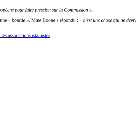
ropéens pour faire pression sur la Commission »
.
t une
« bourde »
, Mme Boone a répondu :
« c’est une chose qui ne devra
1
les associations islamistes