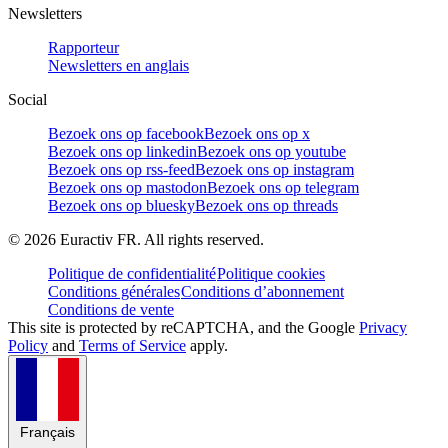
Newsletters
Rapporteur
Newsletters en anglais
Social
Bezoek ons op facebook
Bezoek ons op x
Bezoek ons op linkedin
Bezoek ons op youtube
Bezoek ons op rss-feed
Bezoek ons op instagram
Bezoek ons op mastodon
Bezoek ons op telegram
Bezoek ons op bluesky
Bezoek ons op threads
©
2026
Euractiv FR. All rights reserved.
Politique de confidentialité
Politique cookies
Conditions générales
Conditions d’abonnement
Conditions de vente
This site is protected by reCAPTCHA, and the Google
Privacy
Policy
and
Terms of Service
apply.
Français