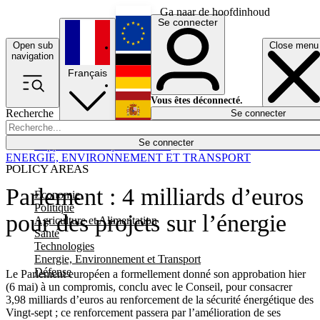
Ga naar de hoofdinhoud
Se connecter
Open sub
Close menu
English
navigation
Français
Deutsch
Vous êtes déconnecté.
Recherche
Se connecter
Español
Lumières éteintes
Se connecter
Rapporteur
Politique
Économie
Newsletters
Evénements
Em
ENERGIE, ENVIRONNEMENT ET TRANSPORT
POLICY AREAS
Parlement : 4 milliards d’euros
Economie
Politique
pour des projets sur l’énergie
Agriculture et Alimentation
Santé
Technologies
Energie, Environnement et Transport
Défense
Le Parlement européen a formellement donné son approbation hier
(6 mai) à un compromis, conclu avec le Conseil, pour consacrer
3,98 milliards d’euros au renforcement de la sécurité énergétique des
Vingt-sept ; ce renforcement passera par l’amélioration de ses