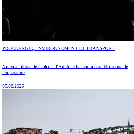
PRO
ENERGIE, ENVIRONNEMENT ET TRANSPORT
Nouveau dôme de chaleur : l’Autriche bat son record historique de
température
05.08.2026