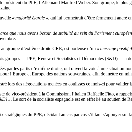
: le président du PPE, l’Allemand Manfred Weber. Son groupe, le plus gr
nzaine.
ouvelle
« majorité élargie »
, qui lui permettrait d’être fermement ancré e
] parce que nous avons besoin de stabilité au sein du Parlement européen
novembre.
e au groupe d’extrême droite CRE, est porteuse d’un
« message positif de
ois groupes — PPE, Renew et Socialistes et Démocrates (S&D) — a do
s par les partis d’extrême droite, ont ouvert la voie à une situation nou
 pour l’Europe et Europe des nations souveraines, afin de mettre en min
tré lors des négociations menées en coulisses ce mois-ci pour valider 
 de vice-président à la Commission, l’Italien Raffaelle Fitto, a rappe
S&D] »
. Le sort de la socialiste espagnole est en effet lié au soutien d
x stratégiques du PPE, décidant au cas par cas s’il faut s’appuyer sur la