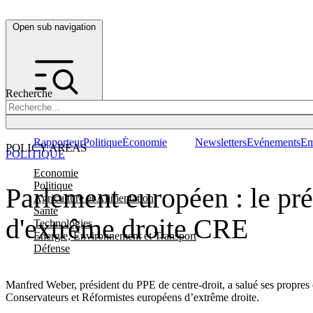
Open sub navigation
Recherche
Rapporteur
Politique
Économie
Newsletters
Evénements
Em
POLICY AREAS
POLITIQUE
Economie
Politique
Parlement européen : le pré
Agriculture et Alimentation
Santé
d'extrême droite CRE
Technologies
Energie, Environnement et Transport
Défense
Manfred Weber, président du PPE de centre-droit, a salué ses propres e
Conservateurs et Réformistes européens d’extrême droite.