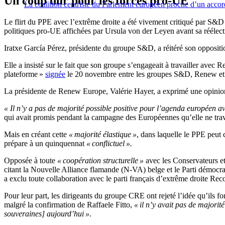
Un coup dur pour les forces pro-UE
La coalition centriste du Parlement européen proche d’un accor
Le flirt du PPE avec l’extrême droite a été vivement critiqué par S&D et
politiques pro-UE affichées par Ursula von der Leyen avant sa réélectio
Iratxe García Pérez, présidente du groupe S&D, a réitéré son opposit
Elle a insisté sur le fait que son groupe s’engageait à travailler avec
plateforme »
signée
le 20 novembre entre les groupes S&D, Renew et
La présidente de Renew Europe, Valérie Hayer, a exprimé une opinion s
« Il n’y a pas de majorité possible positive pour l’agenda européen av
qui avait promis pendant la campagne des Européennes qu’elle ne trav
Mais en créant cette
« majorité élastique »
, dans laquelle le PPE peut 
prépare à un quinquennat
« conflictuel ».
Opposée à toute
« coopération structurelle »
avec les Conservateurs et 
citant la Nouvelle Alliance flamande (N-VA) belge et le Parti démocra
a exclu toute collaboration avec le parti français d’extrême droite Recon
Pour leur part, les dirigeants du groupe CRE ont rejeté l’idée qu’ils f
malgré la confirmation de Raffaele Fitto,
« il n’y avait pas de major
souveraines] aujourd’hui »
.