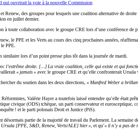
d qui ouvrirait la voie à la nouvelle Commission
 Renew, des groupes pour lesquels une coalition alternative de droite met
n en juillet dernier.
ion à toute collaboration avec le groupe CRE lors d’une conférence de 
 Renew, le PPE et les Verts au cours des cinq prochaines années, réaffirm
 le PPE.
imilaire lors d’un point presse plus tôt dans la journée de mardi.
ec l’extrême droite. […] La vraie coalition, celle qui existe et qui fo
aillerait
« jamais »
avec le groupe CRE et qu’elle confronterait Ursula 
chercher du soutien dans les deux directions,
« Manfred Weber a brillam
Réformistes, Valérie Hayer a toutefois laissé entendre qu’elle était prêt
tique civique (ODS) tchèque, un parti conservateur et eurosceptique, com
quête ! et le parti polonais Droit et Justice (PiS).
ont désormais partie de la majorité de travail du Parlement. La semaine 
ité Ursula [PPE, S&D, Renew, Verts/ALE] hier »
, et qu’
« il n’y a pas d