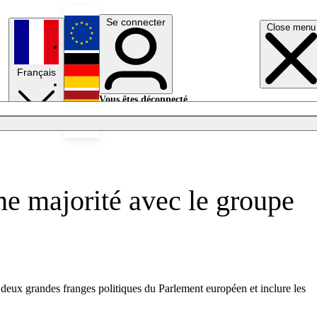
Se connecter
Close menu
English
Français
Deutsch
Vous êtes déconnecté.
Se connecter
Español
Lumières éteintes
ne majorité avec le groupe
 deux grandes franges politiques du Parlement européen et inclure les