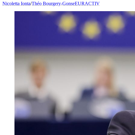
Nicoletta Ionta
/
Théo Bourgery-Gonse
EURACTIV