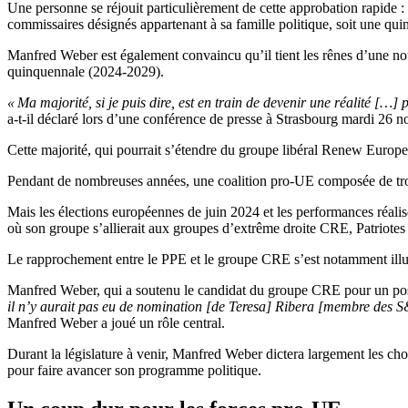
Une personne se réjouit particulièrement de cette approbation rapide 
commissaires désignés appartenant à sa famille politique, soit une qui
Manfred Weber est également convaincu qu’il tient les rênes d’une n
quinquennale (2024-2029).
« Ma majorité, si je puis dire, est en train de devenir une réalité […
a-t-il déclaré lors d’une conférence de presse à Strasbourg mardi 26 
Cette majorité, qui pourrait s’étendre du groupe libéral Renew Europ
Pendant de nombreuses années, une coalition pro-UE composée de tr
Mais les élections européennes de juin 2024 et les performances réalisée
où son groupe s’allierait aux groupes d’extrême droite CRE, Patriotes
Le rapprochement entre le PPE et le groupe CRE s’est notamment illus
Manfred Weber, qui a soutenu le candidat du groupe CRE pour un poste
il n’y aurait pas eu de nomination [de Teresa] Ribera [membre des 
Manfred Weber a joué un rôle central.
Durant la législature à venir, Manfred Weber dictera largement les choi
pour faire avancer son programme politique.