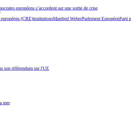
émocrates européens s’accordent sur une sortie de crise
7
s européens (CRE)
institutions
Manfred Weber
Parlement Européen
Parti 
s son référendum sur l'UE
la mer