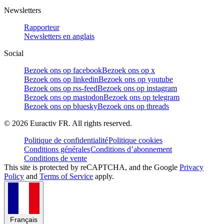
Newsletters
Rapporteur
Newsletters en anglais
Social
Bezoek ons op facebook
Bezoek ons op x
Bezoek ons op linkedin
Bezoek ons op youtube
Bezoek ons op rss-feed
Bezoek ons op instagram
Bezoek ons op mastodon
Bezoek ons op telegram
Bezoek ons op bluesky
Bezoek ons op threads
©
2026
Euractiv FR. All rights reserved.
Politique de confidentialité
Politique cookies
Conditions générales
Conditions d’abonnement
Conditions de vente
This site is protected by reCAPTCHA, and the Google
Privacy
Policy
and
Terms of Service
apply.
Français