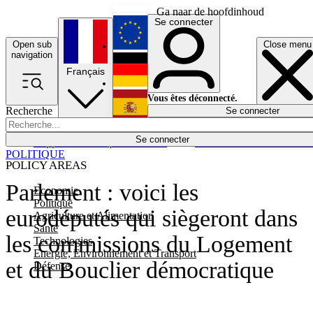
Ga naar de hoofdinhoud
Se connecter
Open sub
Close menu
English
navigation
Français
Deutsch
Vous êtes déconnecté.
Recherche
Se connecter
Español
Lumières éteintes
Se connecter
Rapporteur
Politique
Économie
Newsletters
Evénements
Em
POLITIQUE
POLICY AREAS
Parlement : voici les
Economie
Politique
eurodéputés qui siègeront dans
Agriculture et Alimentation
Santé
les commissions du Logement
Technologies
Energie, Environnement et Transport
et du Bouclier démocratique
Défense