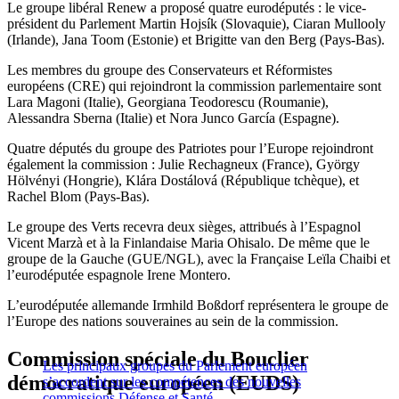
Le groupe libéral Renew a proposé quatre eurodéputés : le vice-
président du Parlement Martin Hojsík (Slovaquie), Ciaran Mullooly
(Irlande), Jana Toom (Estonie) et Brigitte van den Berg (Pays-Bas).
Les membres du groupe des Conservateurs et Réformistes
européens (CRE) qui rejoindront la commission parlementaire sont
Lara Magoni (Italie), Georgiana Teodorescu (Roumanie),
Alessandra Sberna (Italie) et Nora Junco García (Espagne).
Quatre députés du groupe des Patriotes pour l’Europe rejoindront
également la commission : Julie Rechagneux (France), György
Hölvényi (Hongrie), Klára Dostálová (République tchèque), et
Rachel Blom (Pays-Bas).
Le groupe des Verts recevra deux sièges, attribués à l’Espagnol
Vicent Marzà et à la Finlandaise Maria Ohisalo. De même que le
groupe de la Gauche (GUE/NGL), avec la Française Leïla Chaibi et
l’eurodéputée espagnole Irene Montero.
L’eurodéputée allemande Irmhild Boßdorf représentera le groupe de
l’Europe des nations souveraines au sein de la commission.
Commission spéciale du Bouclier
Les principaux groupes du Parlement européen
démocratique européen (EUDS)
s’accordent sur les compétences des nouvelles
commissions Défense et Santé