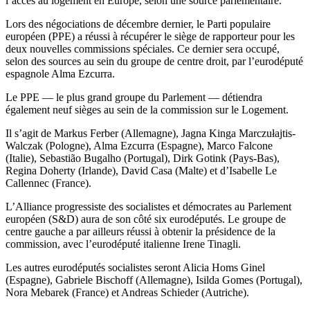
l’accès au logement en Europe, selon une source parlementaire.
Lors des négociations de décembre dernier, le Parti populaire
européen (PPE) a réussi à récupérer le siège de rapporteur pour les
deux nouvelles commissions spéciales. Ce dernier sera occupé,
selon des sources au sein du groupe de centre droit, par l’eurodéputé
espagnole Alma Ezcurra.
Le PPE — le plus grand groupe du Parlement — détiendra
également neuf sièges au sein de la commission sur le Logement.
Il s’agit de Markus Ferber (Allemagne), Jagna Kinga Marczułajtis-
Walczak (Pologne), Alma Ezcurra (Espagne), Marco Falcone
(Italie), Sebastião Bugalho (Portugal), Dirk Gotink (Pays-Bas),
Regina Doherty (Irlande), David Casa (Malte) et d’Isabelle Le
Callennec (France).
L’
Alliance progressiste des socialistes et démocrates au Parlement
européen (S&D)
aura de son côté six eurodéputés. Le groupe de
centre gauche a par ailleurs réussi à obtenir la présidence de la
commission, avec l’eurodéputé italienne Irene Tinagli.
Les autres eurodéputés socialistes seront Alicia Homs Ginel
(Espagne), Gabriele Bischoff (Allemagne), Isilda Gomes (Portugal),
Nora Mebarek (France) et Andreas Schieder (Autriche).