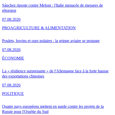
Sánchez riposte contre Meloni : l'Italie menacée de mesures de
rétorsion
07.08.2026
PRO
AGRICULTURE & ALIMENTATION
Poulets, bovins et ours polaires : la grippe aviaire se propage
07.08.2026
ÉCONOMIE
La « résilience surprenante » de l'Allemagne face à la forte hausse
des exportations chinoises
07.08.2026
POLITIQUE
Quatre pays européens mettent en garde contre les projets de la
Russie pour l'Ossétie du Sud