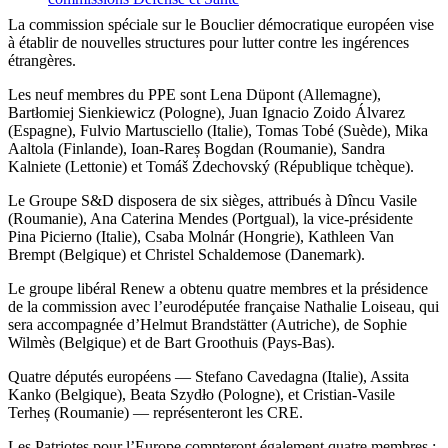
La commission spéciale sur le Bouclier démocratique européen vise
à établir de nouvelles structures pour lutter contre les ingérences
étrangères.
Les neuf membres du PPE sont Lena Düpont (Allemagne),
Bartłomiej Sienkiewicz (Pologne), Juan Ignacio Zoido Álvarez
(Espagne), Fulvio Martusciello (Italie), Tomas Tobé (Suède), Mika
Aaltola (Finlande), Ioan-Rareș Bogdan (Roumanie), Sandra
Kalniete (Lettonie) et Tomáš Zdechovský (République tchèque).
Le Groupe S&D disposera de six sièges, attribués à Dîncu Vasile
(Roumanie), Ana Caterina Mendes (Portgual), la vice-présidente
Pina Picierno (Italie), Csaba Molnár (Hongrie), Kathleen Van
Brempt (Belgique) et Christel Schaldemose (Danemark).
Le groupe libéral Renew a obtenu quatre membres et la présidence
de la commission avec l’eurodéputée française Nathalie Loiseau, qui
sera accompagnée d’Helmut Brandstätter (Autriche), de Sophie
Wilmès (Belgique) et de Bart Groothuis (Pays-Bas).
Quatre députés européens — Stefano Cavedagna (Italie), Assita
Kanko (Belgique), Beata Szydło (Pologne), et Cristian-Vasile
Terheș (Roumanie) — représenteront les CRE.
Les Patriotes pour l’Europe compteront également quatre membres :