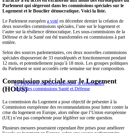
Euractiv a eu accès en exclusivité aux noms des eurodéputés du
Parlement qui siègeront dans les commissions spéciales sur le
Logement et le Bouclier démocratique. Voici la liste.
Le Parlement européen
a voté
en décembre dernier la création de
deux nouvelles commissions spéciales, l’une sur le logement et
l’autre sur la résilience démocratique. Les sous-commissions de la
Défense et de la Santé ont été transformées en commissions à part
entière.
Selon des sources parlementaires, ces deux nouvelles commissions
spéciales disposeront de 33 eurodéputés et fonctionneront pendant
12 mois, et potentiellement jusqu’à 18 mois. Les groupes politiques
du Parlement se sont accordés cette semaine sur leur composition.
Commission spéciale sur le Logement
Le Parlement européen approuve la création des
(HOUS)
nouvelles commissions Santé et Défense
La commission du Logement a pour objectif de présenter à la
Commission européenne des recommandations pour lutter contre la
crise du logement en Europe, alors même que l’Union européenne
(UE) n’est pas compétente pour légiférer sur cette question.
Plusieurs mesures pourraient cependant être prises pour améliorer