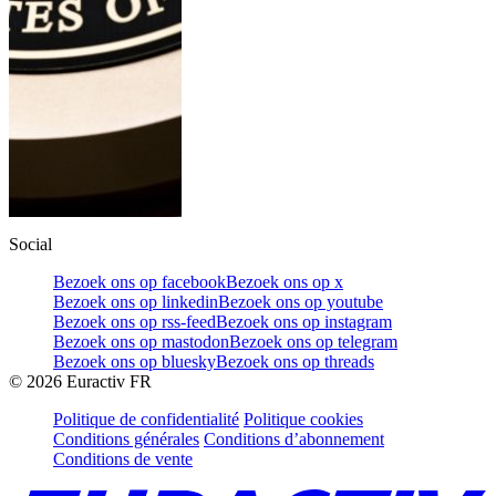
Social
Bezoek ons op facebook
Bezoek ons op x
Bezoek ons op linkedin
Bezoek ons op youtube
Bezoek ons op rss-feed
Bezoek ons op instagram
Bezoek ons op mastodon
Bezoek ons op telegram
Bezoek ons op bluesky
Bezoek ons op threads
©
2026
Euractiv FR
Politique de confidentialité
Politique cookies
Conditions générales
Conditions d’abonnement
Conditions de vente