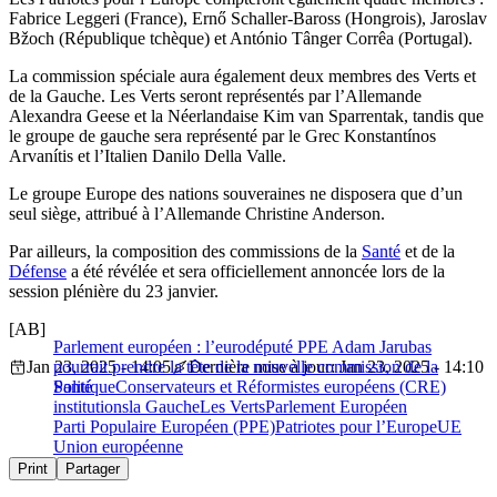
Fabrice Leggeri (France), Ernő Schaller-Baross (Hongrois), Jaroslav
Bžoch (République tchèque) et António Tânger Corrêa (Portugal).
La commission spéciale aura également deux membres des Verts et
de la Gauche. Les Verts seront représentés par l’Allemande
Alexandra Geese et la Néerlandaise Kim van Sparrentak, tandis que
le groupe de gauche sera représenté par le Grec Konstantínos
Arvanítis et l’Italien Danilo Della Valle.
Le groupe Europe des nations souveraines ne disposera que d’un
seul siège, attribué à l’Allemande Christine Anderson.
Par ailleurs, la composition des commissions de la
Santé
et de la
Défense
a été révélée et sera officiellement annoncée lors de la
session plénière du 23 janvier.
[AB]
Parlement européen : l’eurodéputé PPE Adam Jarubas
Jan 23, 2025 - 14:05
pourrait prendre la tête de la nouvelle commission de la
Dernière mise à jour: Jan 23, 2025 - 14:10
Santé
Politique
Conservateurs et Réformistes européens (CRE)
institutions
la Gauche
Les Verts
Parlement Européen
Parti Populaire Européen (PPE)
Patriotes pour l’Europe
UE
Union européenne
Print
Partager