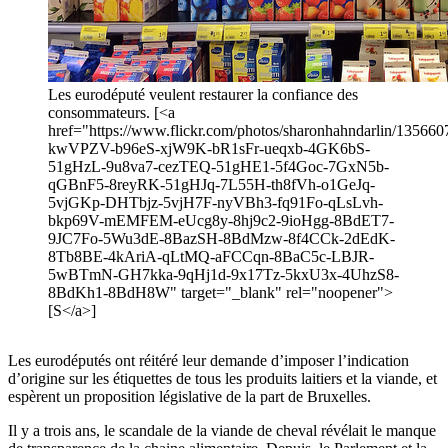
Les eurodéputé veulent restaurer la confiance des
consommateurs. [<a
href="https://www.flickr.com/photos/sharonhahndarlin/1356607
kwVPZV-b96eS-xjW9K-bR1sFr-ueqxb-4GK6bS-
51gHzL-9u8va7-cezTEQ-51gHE1-5f4Goc-7GxN5b-
qGBnF5-8reyRK-51gHJq-7L55H-th8fVh-o1GeJq-
5vjGKp-DHTbjz-5vjH7F-nyVBh3-fq91Fo-qLsLvh-
bkp69V-mEMFEM-eUcg8y-8hj9c2-9ioHgg-8BdET7-
9JC7Fo-5Wu3dE-8BazSH-8BdMzw-8f4CCk-2dEdK-
8Tb8BE-4kAriA-qLtMQ-aFCCqn-8BaC5c-LBJR-
5wBTmN-GH7kka-9qHj1d-9x17Tz-5kxU3x-4UhzS8-
8BdKh1-8BdH8W" target="_blank" rel="noopener">
[S</a>]
Les eurodéputés ont réitéré leur demande d’imposer l’indication
d’origine sur les étiquettes de tous les produits laitiers et la viande, et
espèrent un proposition législative de la part de Bruxelles.
Il y a trois ans, le scandale de la viande de cheval révélait le manque