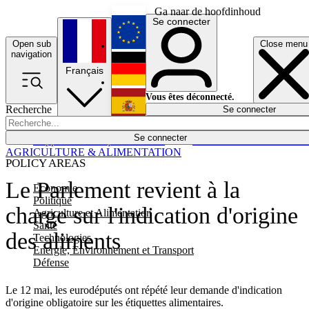
Ga naar de hoofdinhoud
Se connecter
Open sub
Close menu
English
navigation
Français
Deutsch
Vous êtes déconnecté.
Recherche
Se connecter
Español
Lumières éteintes
Se connecter
Rapporteur
Politique
Économie
Newsletters
Evénements
Em
AGRICULTURE & ALIMENTATION
POLICY AREAS
Le Parlement revient à la
Economie
Politique
charge sur l'indication d'origine
Agriculture et Alimentation
Santé
des aliments
Technologies
Energie, Environnement et Transport
Défense
Le 12 mai, les eurodéputés ont répété leur demande d'indication
d'origine obligatoire sur les étiquettes alimentaires.