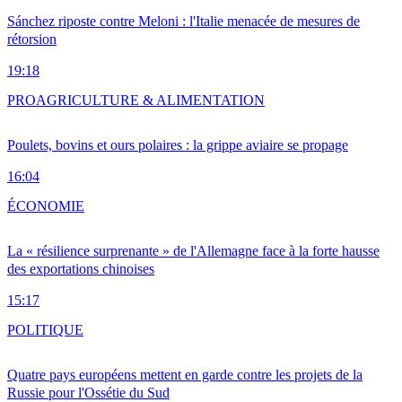
Sánchez riposte contre Meloni : l'Italie menacée de mesures de
rétorsion
19:18
PRO
AGRICULTURE & ALIMENTATION
Poulets, bovins et ours polaires : la grippe aviaire se propage
16:04
ÉCONOMIE
La « résilience surprenante » de l'Allemagne face à la forte hausse
des exportations chinoises
15:17
POLITIQUE
Quatre pays européens mettent en garde contre les projets de la
Russie pour l'Ossétie du Sud