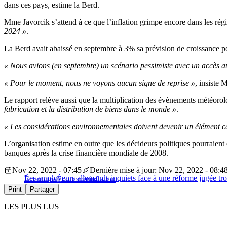
dans ces pays, estime la Berd.
Mme Javorcik s’attend à ce que l’inflation grimpe encore dans les régi
2024 »
.
La Berd avait abaissé en septembre à 3% sa prévision de croissance po
« Nous avions (en septembre) un scénario pessimiste avec un accès 
« Pour le moment, nous ne voyons aucun signe de reprise »
, insiste 
Le rapport relève aussi que la multiplication des évènements météor
fabrication et la distribution de biens dans le monde »
.
« Les considérations environnementales doivent devenir un élément cen
L’organisation estime en outre que les décideurs politiques pourraient
banques après la crise financière mondiale de 2008.
Nov 22, 2022 - 07:45
Dernière mise à jour: Nov 22, 2022 - 08:4
Les employeurs allemands inquiets face à une réforme jugée tro
Économie
Économie
inflation
Print
Partager
LES PLUS LUS