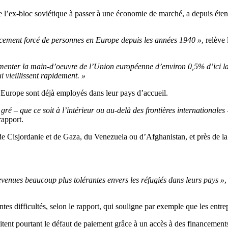
e l’ex-bloc soviétique à passer à une économie de marché, a depuis ét
acement forcé de personnes en Europe depuis les années 1940 »
, relève
gmenter la main-d’oeuvre de l’Union européenne d’environ 0,5% d’ici la 
 vieillissent rapidement. »
en Europe sont déjà employés dans leur pays d’accueil.
ré – que ce soit à l’intérieur ou au-delà des frontières internationale
 rapport.
 de Cisjordanie et de Gaza, du Venezuela ou d’Afghanistan, et près de la
evenues beaucoup plus tolérantes envers les réfugiés dans leurs pays »
,
es difficultés, selon le rapport, qui souligne par exemple que les entre
 évitent pourtant le défaut de paiement grâce à un accès à des financem