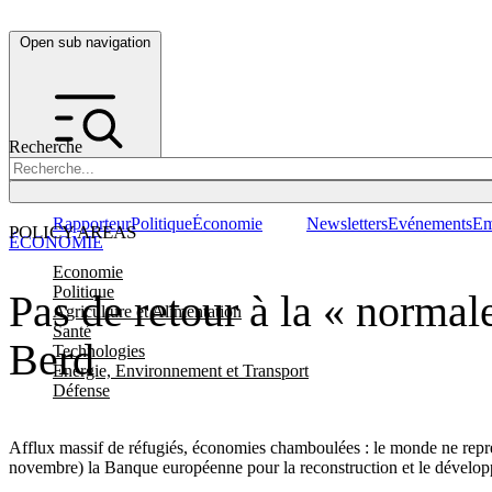
Open sub navigation
Recherche
Rapporteur
Politique
Économie
Newsletters
Evénements
Em
POLICY AREAS
ÉCONOMIE
Economie
Politique
Pas de retour à la « normale
Agriculture et Alimentation
Santé
Berd
Technologies
Energie, Environnement et Transport
Défense
Afflux massif de réfugiés, économies chamboulées : le monde ne rep
novembre) la Banque européenne pour la reconstruction et le dévelo