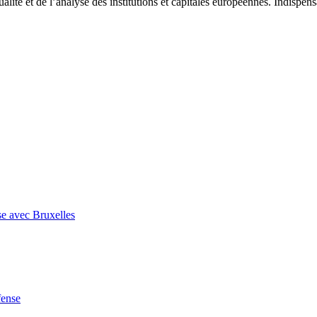
tualité et de l’analyse des institutions et capitales européennes. Indispe
se avec Bruxelles
fense