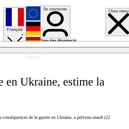
Se connecter
Close menu
English
Français
Deutsch
Vous êtes déconnecté.
Se connecter
Español
Lumières éteintes
re en Ukraine, estime la
es conséquences de la guerre en Ukraine, a prévenu mardi (22