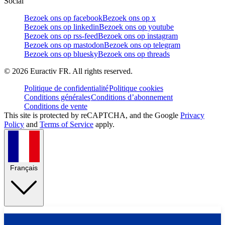
Social
Bezoek ons op facebook
Bezoek ons op x
Bezoek ons op linkedin
Bezoek ons op youtube
Bezoek ons op rss-feed
Bezoek ons op instagram
Bezoek ons op mastodon
Bezoek ons op telegram
Bezoek ons op bluesky
Bezoek ons op threads
©
2026
Euractiv FR. All rights reserved.
Politique de confidentialité
Politique cookies
Conditions générales
Conditions d’abonnement
Conditions de vente
This site is protected by reCAPTCHA, and the Google
Privacy
Policy
and
Terms of Service
apply.
Français