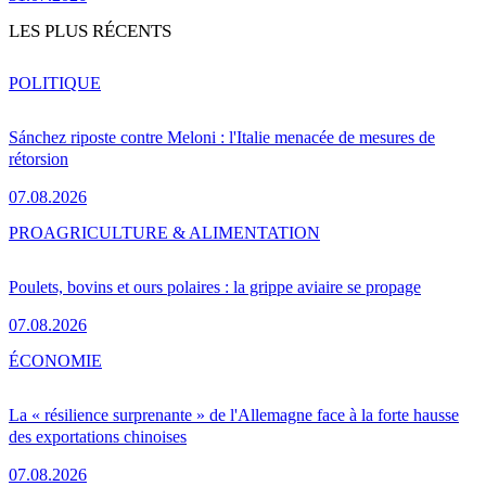
LES PLUS RÉCENTS
POLITIQUE
Sánchez riposte contre Meloni : l'Italie menacée de mesures de
rétorsion
07.08.2026
PRO
AGRICULTURE & ALIMENTATION
Poulets, bovins et ours polaires : la grippe aviaire se propage
07.08.2026
ÉCONOMIE
La « résilience surprenante » de l'Allemagne face à la forte hausse
des exportations chinoises
07.08.2026