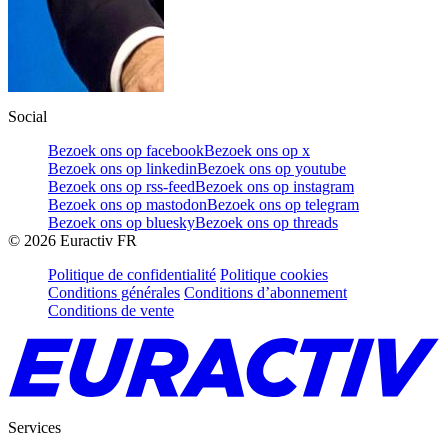
Social
Bezoek ons op facebook
Bezoek ons op x
Bezoek ons op linkedin
Bezoek ons op youtube
Bezoek ons op rss-feed
Bezoek ons op instagram
Bezoek ons op mastodon
Bezoek ons op telegram
Bezoek ons op bluesky
Bezoek ons op threads
©
2026
Euractiv FR
Politique de confidentialité
Politique cookies
Conditions générales
Conditions d’abonnement
Conditions de vente
Services