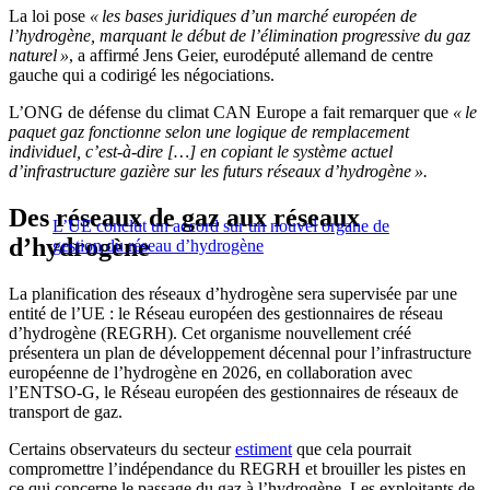
La loi pose
« les bases juridiques d’un marché européen de
l’hydrogène, marquant le début de l’élimination progressive du gaz
naturel »
, a affirmé Jens Geier, eurodéputé allemand de centre
gauche qui a codirigé les négociations.
L’ONG de défense du climat CAN Europe a fait remarquer que
« le
paquet gaz fonctionne selon une logique de remplacement
individuel, c’est-à-dire […] en copiant le système actuel
d’infrastructure gazière sur les futurs réseaux d’hydrogène ».
Des réseaux de gaz aux réseaux
L’UE conclut un accord sur un nouvel organe de
d’hydrogène
gestion du réseau d’hydrogène
La planification des réseaux d’hydrogène sera supervisée par une
entité de l’UE : le Réseau européen des gestionnaires de réseau
d’hydrogène (REGRH). Cet organisme nouvellement créé
présentera un plan de développement décennal pour l’infrastructure
européenne de l’hydrogène en 2026, en collaboration avec
l’ENTSO-G, le Réseau européen des gestionnaires de réseaux de
transport de gaz.
Certains observateurs du secteur
estiment
que cela pourrait
compromettre l’indépendance du REGRH et brouiller les pistes en
ce qui concerne le passage du gaz à l’hydrogène. Les exploitants de