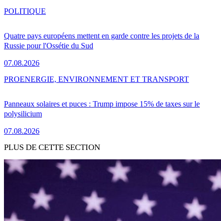
POLITIQUE
Quatre pays européens mettent en garde contre les projets de la
Russie pour l'Ossétie du Sud
07.08.2026
PRO
ENERGIE, ENVIRONNEMENT ET TRANSPORT
Panneaux solaires et puces : Trump impose 15% de taxes sur le
polysilicium
07.08.2026
PLUS DE CETTE SECTION