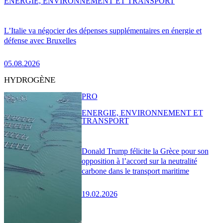
ENERGIE, ENVIRONNEMENT ET TRANSPORT
L’Italie va négocier des dépenses supplémentaires en énergie et
défense avec Bruxelles
05.08.2026
HYDROGÈNE
PRO
ENERGIE, ENVIRONNEMENT ET
TRANSPORT
Donald Trump félicite la Grèce pour son
opposition à l’accord sur la neutralité
carbone dans le transport maritime
19.02.2026