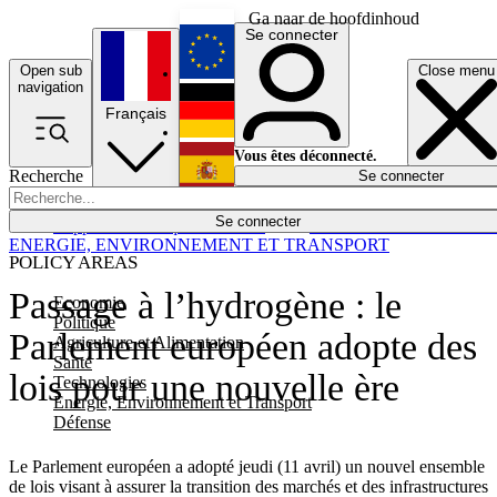
Ga naar de hoofdinhoud
Se connecter
Open sub
Close menu
English
navigation
Français
Deutsch
Vous êtes déconnecté.
Recherche
Se connecter
Español
Lumières éteintes
Se connecter
Rapporteur
Politique
Économie
Newsletters
Evénements
Em
ENERGIE, ENVIRONNEMENT ET TRANSPORT
POLICY AREAS
Passage à l’hydrogène : le
Economie
Politique
Parlement européen adopte des
Agriculture et Alimentation
Santé
lois pour une nouvelle ère
Technologies
Energie, Environnement et Transport
Défense
Le Parlement européen a adopté jeudi (11 avril) un nouvel ensemble
de lois visant à assurer la transition des marchés et des infrastructures