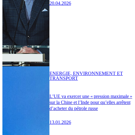
20.04.2026
ENERGIE, ENVIRONNEMENT ET
TRANSPORT
L’UE va exercer une « pression maximale »
sur la Chine et l’Inde pour qu’elles arrêtent
d’acheter du pétrole russe
13.01.2026