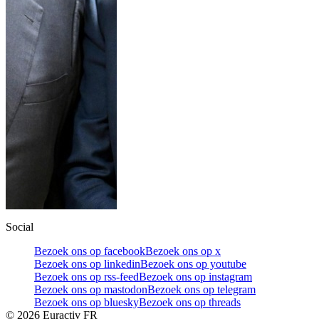
Social
Bezoek ons op facebook
Bezoek ons op x
Bezoek ons op linkedin
Bezoek ons op youtube
Bezoek ons op rss-feed
Bezoek ons op instagram
Bezoek ons op mastodon
Bezoek ons op telegram
Bezoek ons op bluesky
Bezoek ons op threads
©
2026
Euractiv FR