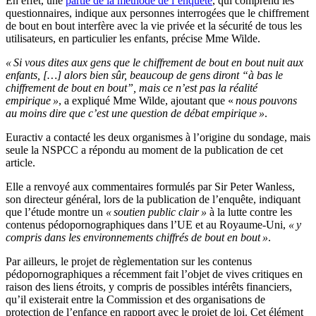
En effet, une
partie de la méthode de l’enquête
, qui comprend les
questionnaires, indique aux personnes interrogées que le chiffrement
de bout en bout interfère avec la vie privée et la sécurité de tous les
utilisateurs, en particulier les enfants, précise Mme Wilde.
« Si vous dites aux gens que le chiffrement de bout en bout nuit aux
enfants, […] alors bien sûr, beaucoup de gens diront “à bas le
chiffrement de bout en bout”, mais ce n’est pas la réalité
empirique »
, a expliqué Mme Wilde, ajoutant que «
nous pouvons
au moins dire que c’est une question de débat empirique »
.
Euractiv a contacté les deux organismes à l’origine du sondage, mais
seule la NSPCC a répondu au moment de la publication de cet
article.
Elle a renvoyé aux commentaires formulés par Sir Peter Wanless,
son directeur général, lors de la publication de l’enquête, indiquant
que l’étude montre un
« soutien public clair »
à la lutte contre les
contenus pédopornographiques dans l’UE et au Royaume-Uni,
« y
compris dans les environnements chiffrés de bout en bout »
.
Par ailleurs, le projet de règlementation sur les contenus
pédopornographiques a récemment fait l’objet de vives critiques en
raison des liens étroits, y compris de possibles intérêts financiers,
qu’il existerait entre la Commission et des organisations de
protection de l’enfance en rapport avec le projet de loi. Cet élément