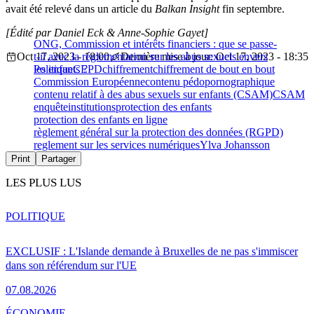
avait été relevé dans un article du
Balkan Insight
fin
septembre.
[Édité par Daniel Eck & Anne-Sophie Gayet]
ONG, Commission et intérêts financiers : que se passe-
Oct 17, 2023 - 18:00
t-il avec la réglementation sur les abus sexuels envers
Dernière mise à jour: Oct 17, 2023 - 18:35
les enfants ?
Politique
CEPD
chiffrement
chiffrement de bout en bout
Commission Européenne
contenu pédopornographique
contenu relatif à des abus sexuels sur enfants (CSAM)
CSAM
enquête
institutions
protection des enfants
protection des enfants en ligne
règlement général sur la protection des données (RGPD)
reglement sur les services numériques
Ylva Johansson
Print
Partager
LES PLUS LUS
POLITIQUE
EXCLUSIF : L'Islande demande à Bruxelles de ne pas s'immiscer
dans son référendum sur l'UE
07.08.2026
ÉCONOMIE