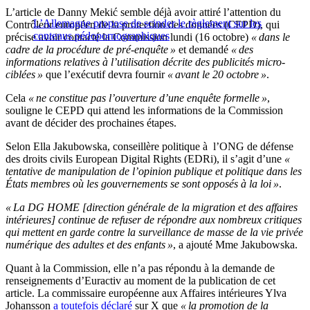
L’article de Danny Mekić semble déjà avoir attiré l’attention du
L’Allemagne propose de scinder le règlement sur les
Contrôleur européen de la protection des données (CEPD), qui
contenus pédopornographiques
précise avoir contacté la Commission lundi (16 octobre)
« dans le
cadre de la procédure de pré-enquête »
et demandé
« des
informations relatives à l’utilisation décrite des publicités micro-
ciblées »
que l’exécutif devra fournir
« avant le 20 octobre »
.
Cela
« ne constitue pas l’ouverture d’une enquête formelle »
,
souligne le CEPD qui attend les informations de la Commission
avant de décider des prochaines étapes.
Selon Ella Jakubowska, conseillère politique à l’ONG de défense
des droits civils European Digital Rights (EDRi), il s’agit d’une
«
tentative de manipulation de l’opinion publique et politique dans les
États membres où les gouvernements se sont opposés à la loi »
.
« La DG HOME [direction générale de la migration et des affaires
intérieures] continue de refuser de répondre aux nombreux critiques
qui mettent en garde contre la surveillance de masse de la vie privée
numérique des adultes et des enfants »
, a ajouté Mme Jakubowska.
Quant à la Commission, elle n’a pas répondu à la demande de
renseignements d’Euractiv au moment de la publication de cet
article. La commissaire européenne aux Affaires intérieures Ylva
Johansson
a toutefois déclaré
sur X que
« la promotion de la