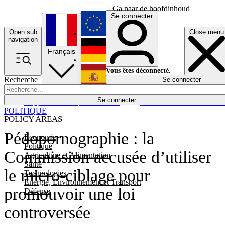
Ga naar de hoofdinhoud
Se connecter
Open sub
Close menu
English
navigation
Français
Deutsch
Vous êtes déconnecté.
Recherche
Se connecter
Español
Lumières éteintes
Se connecter
Rapporteur
Politique
Économie
Newsletters
Evénements
Em
POLITIQUE
POLICY AREAS
Pédopornographie : la
Economie
Politique
Commission accusée d’utiliser
Agriculture et Alimentation
Santé
le micro-ciblage pour
Technologies
Energie, Environnement et Transport
promouvoir une loi
Défense
controversée