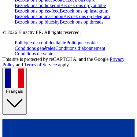
Bezoek ons op linkedin
Bezoek ons op youtube
Bezoek ons op rss-feed
Bezoek ons op instagram
Bezoek ons op mastodon
Bezoek ons op telegram
Bezoek ons op bluesky
Bezoek ons op threads
©
2026
Euractiv FR. All rights reserved.
Politique de confidentialité
Politique cookies
Conditions générales
Conditions d’abonnement
Conditions de vente
This site is protected by reCAPTCHA, and the Google
Privacy
Policy
and
Terms of Service
apply.
Français