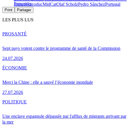
françaises
France
Gazoduc
MidCat
Olaf Scholz
Pedro Sánchez
Portugal
Print
Partager
LES PLUS LUS
PRO
SANTÉ
Sept pays votent contre le programme de santé de la Commission
24.07.2026
ÉCONOMIE
Merci la Chine : elle a sauvé l’économie mondiale
27.07.2026
POLITIQUE
Une enclave espagnole dépassée par l'afflux de migrants arrivant par
la mer