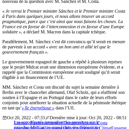
nouveau de la question avec M. Sánchez et M. Costa.
« Je verrai le Premier ministre Sánchez et le Premier ministre Costa
à Paris dans quelques jours, et nous allons trouver un accord
pragmatique, parce que c’est ainsi que nous faisons les choses. La
France est en faveur de l’interconnexion et en faveur d’une Europe
solidaire »
, a déclaré M. Macron dans la capitale tchèque.
Parallèlement, M. Sánchez s’est dit convaincu qu’il serait en mesure
de parvenir à un accord
« avec un bon ami et allié tel que le
gouvernement français »
.
Le gouvernement espagnol de gauche a répété à plusieurs reprises
que le projet Midcat avait une dimension européenne évidente, et a
rappelé que la Commission européenne avait souligné qu’il serait
éligible à un financement de l’UE.
MM. Sánchez et Costa ont discuté du sujet la semaine dernière à
Berlin avec le chancelier allemand, Olaf Scholz, qui a réaffirmé son
soutien à l’Espagne et au Portugal dans le cadre de leurs efforts
conjoints pour améliorer la situation actuelle de la péninsule ibérique
en tant qu’
« île énergétique »
dans l’UE.
Oct 20, 2022 - 07:33
Dernière mise à jour: Oct 20, 2022 - 08:51
Les eurodéputés intensifient les pressions sur le
Energie, Environnement et Transport
Antonio Costa
gazoduc MidCat, au grand dam des délégations
crise énergétique
Emmanuel Macron
Energie & Climat
Espagne