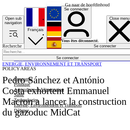
Ga naar de hoofdinhoud
Se connecter
Open sub
Close menu
English
navigation
Français
Deutsch
Vous êtes déconnecté.
Recherche
Se connecter
Español
Lumières éteintes
Se connecter
Rapporteur
Politique
Économie
Newsletters
Evénements
Em
ENERGIE, ENVIRONNEMENT ET TRANSPORT
POLICY AREAS
Pedro Sánchez et António
Economie
Politique
Costa exhortent Emmanuel
Agriculture et Alimentation
Santé
Macron a lancer la construction
Technologies
Energie, Environnement et Transport
du gazoduc MidCat
Défense