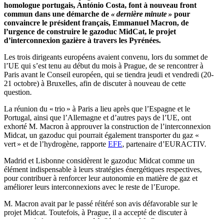
homologue portugais, António Costa, font à nouveau front
commun dans une démarche de
« dernière minute »
pour
convaincre le président français, Emmanuel Macron, de
l’urgence de construire le gazoduc MidCat, le projet
d’interconnexion gazière à travers les Pyrénées.
Les trois dirigeants européens avaient convenu, lors du sommet de
l’UE qui s’est tenu au début du mois à Prague, de se rencontrer à
Paris avant le Conseil européen, qui se tiendra jeudi et vendredi (20-
21 octobre) à Bruxelles, afin de discuter à nouveau de cette
question.
La réunion du « trio » à Paris a lieu après que l’Espagne et le
Portugal, ainsi que l’Allemagne et d’autres pays de l’UE, ont
exhorté M. Macron à approuver la construction de l’interconnexion
Midcat, un gazoduc qui pourrait également transporter du gaz «
vert » et de l’hydrogène, rapporte
EFE
, partenaire d’EURACTIV.
Madrid et Lisbonne considèrent le gazoduc Midcat comme un
élément indispensable à leurs stratégies énergétiques respectives,
pour contribuer à renforcer leur autonomie en matière de gaz et
améliorer leurs interconnexions avec le reste de l’Europe.
M. Macron avait par le passé réitéré son avis défavorable sur le
projet Midcat. Toutefois, à Prague, il a accepté de discuter à