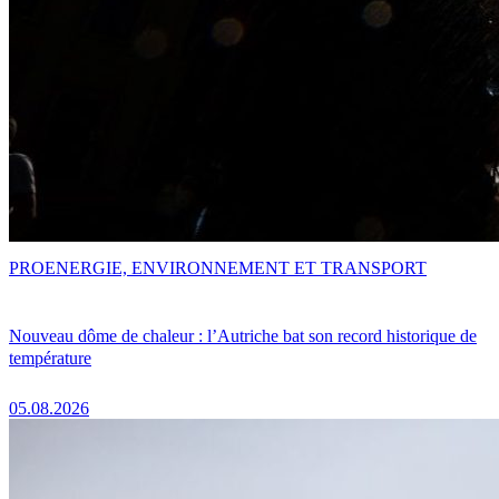
PRO
ENERGIE, ENVIRONNEMENT ET TRANSPORT
Nouveau dôme de chaleur : l’Autriche bat son record historique de
température
05.08.2026