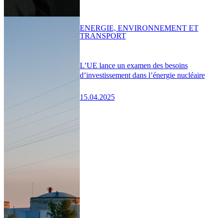
ENERGIE, ENVIRONNEMENT ET
TRANSPORT
L’UE lance un examen des besoins
d’investissement dans l’énergie nucléaire
15.04.2025