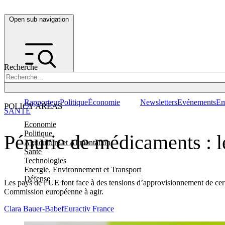
Open sub navigation
Recherche
Rapporteur
Politique
Économie
Newsletters
Evénements
Em
POLICY AREAS
SANTÉ
Economie
Politique
Pénurie de médicaments : l
Agriculture et Alimentation
Santé
Technologies
Energie, Environnement et Transport
Défense
Les pays de l’UE font face à des tensions d’approvisionnement de cer
Commission européenne à agir.
Clara Bauer-Babef
Euractiv France