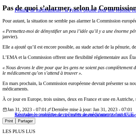
Pas de quoi s’alarmer, selon la Commissio
Pénurie de médicaments : la France pousse pour une réponse e
Pour autant, la situation ne semble pas alarmer la Commission europ
« Permettez-moi de démystifier un peu l’idée qu’il y a une énorme pé
janvier).
Elle a ajouté qu’il est encore possible, au stade actuel de la pénurie,
L’EMA et la Commission offrent une flexibilité réglementaire aux État
« Nous devons le dire pour que les gens ne soient pas complètement 
le médicament qu’on s’attend à trouver ».
En mars prochain, la Commission européenne devrait présenter sa nouvel
médicaments.
À ce jour en Europe, trois usines, deux en France et une en Autriche, 
Jan 31, 2023 - 07:01
Dernière mise à jour: Jan 31, 2023 - 07:01
Résoudre le problème des pénuries de médicaments dans l’UE
Santé
agence européenne des médicaments
pénurie de médicame
Print
Partager
LES PLUS LUS