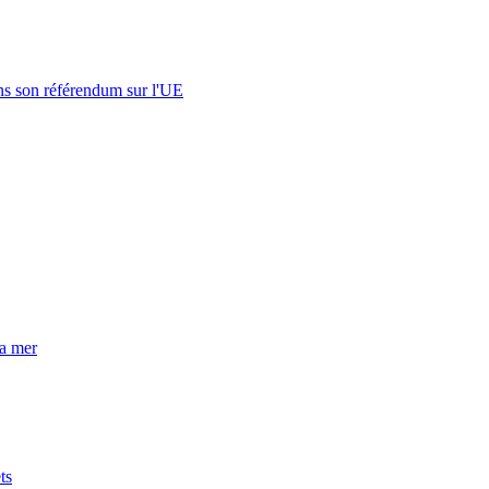
s son référendum sur l'UE
la mer
ts