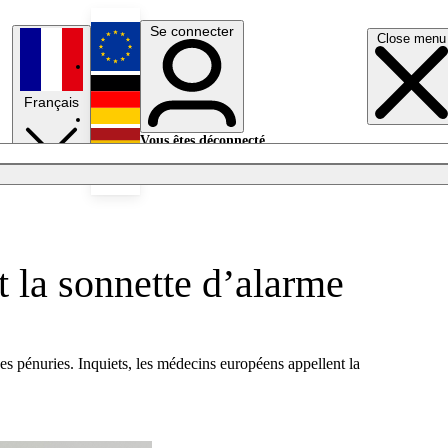
Se connecter
Close menu
English
Français
Deutsch
Vous êtes déconnecté.
Se connecter
Español
Lumières éteintes
 la sonnette d’alarme
 pénuries. Inquiets, les médecins européens appellent la