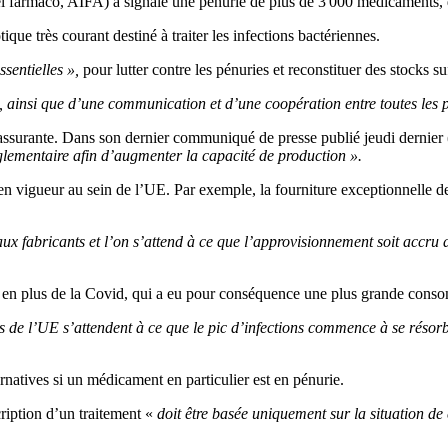
l farmaco, AIFA) a signalé une pénurie de plus de 3 000 médicaments, 
que très courant destiné à traiter les infections bactériennes.
sentielles »,
pour lutter contre les pénuries et reconstituer des stocks 
, ainsi que d’une communication et d’une coopération entre toutes les 
rante. Dans son dernier communiqué de presse publié jeudi dernier (26 
églementaire afin d’augmenter la capacité de production »
.
 en vigueur au sein de l’UE. Par exemple,
la fourniture exceptionnelle 
ux fabricants et l’on s’attend à ce que l’approvisionnement soit accru 
er, en plus de la Covid, qui a eu pour conséquence une plus grande con
 de l’UE s’attendent à ce que le pic d’infections commence à se résorb
ternatives si un médicament en particulier est en pénurie.
cription d’un traitement «
doit être basée uniquement sur la situation de