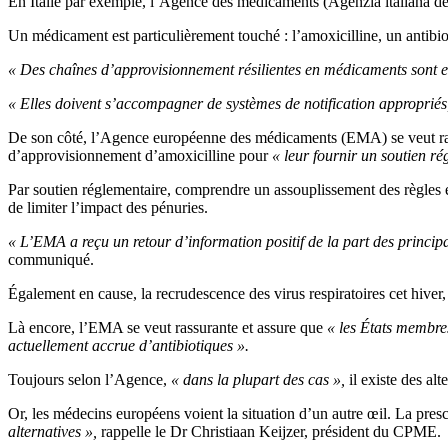
En Italie par exemple, l’Agence des médicaments (Agenzia italiana de
Un médicament est particulièrement touché : l’amoxicilline, un antibioti
« Des chaînes d’approvisionnement résilientes en médicaments sont es
« Elles doivent s’accompagner de systèmes de notification appropriés
De son côté, l’Agence européenne des médicaments (EMA) se veut rassu
d’approvisionnement d’amoxicilline pour
«
leur fournir un soutien r
Par soutien réglementaire, comprendre un assouplissement des règles
de limiter l’impact des pénuries.
« L’EMA a reçu un retour d’information positif de la part des principa
communiqué.
Également en cause, la recrudescence des virus respiratoires cet hiv
Là encore, l’EMA se veut rassurante et assure que
« les États membres
actuellement accrue d’antibiotiques ».
Toujours selon l’Agence,
« dans la plupart des cas »,
il existe des al
Or, les médecins européens voient la situation d’un autre œil. La pres
alternatives »,
rappelle le Dr Christiaan Keijzer, président du CPME.