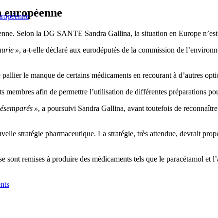
n européenne
uropéenne
éenne. Selon la DG SANTE Sandra Gallina, la situation en Europe n’est 
nurie »
, a-t-elle déclaré aux eurodéputés de la commission de l’environ
 de pallier le manque de certains médicaments en recourant à d’autres opt
s membres afin de permettre l’utilisation de différentes préparations p
désemparés »
, a poursuivi Sandra Gallina, avant toutefois de reconnaître 
le stratégie pharmaceutique. La stratégie, très attendue, devrait propo
se sont remises à produire des médicaments tels que le paracétamol et l’
nts