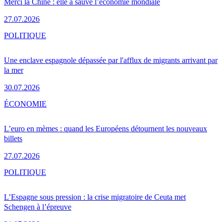
Merci la Chine : elle a sauvé l’économie mondiale
27.07.2026
POLITIQUE
Une enclave espagnole dépassée par l'afflux de migrants arrivant par
la mer
30.07.2026
ÉCONOMIE
L’euro en mèmes : quand les Européens détournent les nouveaux
billets
27.07.2026
POLITIQUE
L’Espagne sous pression : la crise migratoire de Ceuta met
Schengen à l’épreuve