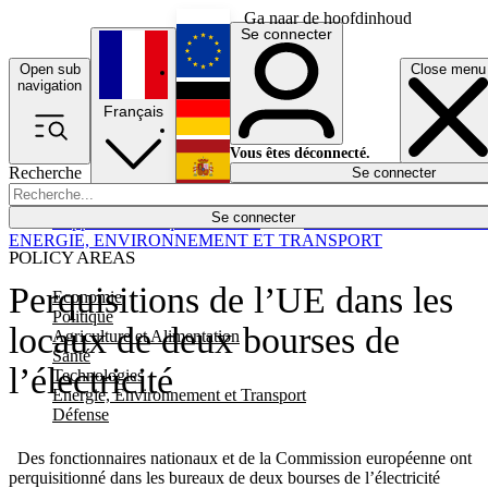
Ga naar de hoofdinhoud
Se connecter
Open sub
Close menu
English
navigation
Français
Deutsch
Vous êtes déconnecté.
Recherche
Se connecter
Español
Lumières éteintes
Se connecter
Rapporteur
Politique
Économie
Newsletters
Evénements
Em
ENERGIE, ENVIRONNEMENT ET TRANSPORT
POLICY AREAS
Perquisitions de l’UE dans les
Economie
Politique
locaux de deux bourses de
Agriculture et Alimentation
Santé
l’électricité
Technologies
Energie, Environnement et Transport
Défense
Des fonctionnaires nationaux et de la Commission européenne ont
perquisitionné dans les bureaux de deux bourses de l’électricité