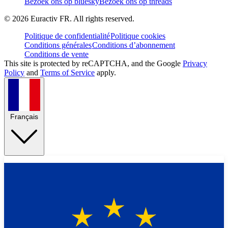
Bezoek ons op bluesky
Bezoek ons op threads
©
2026
Euractiv FR. All rights reserved.
Politique de confidentialité
Politique cookies
Conditions générales
Conditions d’abonnement
Conditions de vente
This site is protected by reCAPTCHA, and the Google
Privacy
Policy
and
Terms of Service
apply.
Français