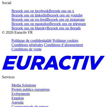
Social
Bezoek ons op facebook
Bezoek ons op x
Bezoek ons op linkedin
Bezoek ons op youtube
Bezoek ons op rss-feed
Bezoek ons op instagram
Bezoek ons op mastodon
Bezoek ons op telegram
Bezoek ons op bluesky
Bezoek ons op threads
©
2026
Euractiv FR
Politique de confidentialité
Politique cookies
Conditions générales
Conditions d’abonnement
Conditions de vente
Services
Media Solutions
Projets publics européens
Evénements
Emplois
Agenda
Communiqués de presse