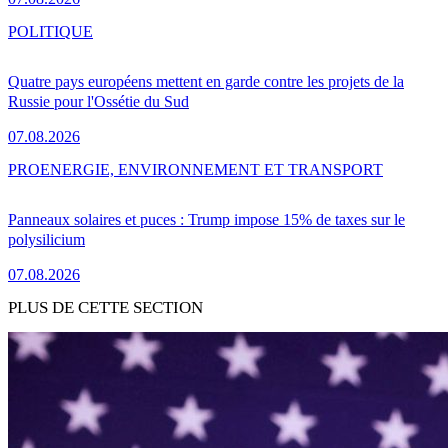
POLITIQUE
Quatre pays européens mettent en garde contre les projets de la
Russie pour l'Ossétie du Sud
07.08.2026
PRO
ENERGIE, ENVIRONNEMENT ET TRANSPORT
Panneaux solaires et puces : Trump impose 15% de taxes sur le
polysilicium
07.08.2026
PLUS DE CETTE SECTION