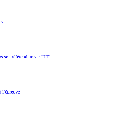
ts
s son référendum sur l'UE
à l’épreuve