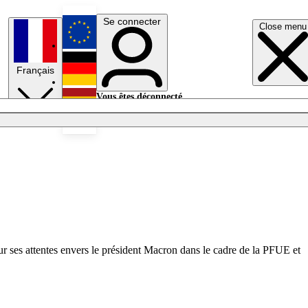
Se connecter
Close menu
English
Français
Deutsch
Vous êtes déconnecté.
Se connecter
Español
Lumières éteintes
sur ses attentes envers le président Macron dans le cadre de la PFUE
et