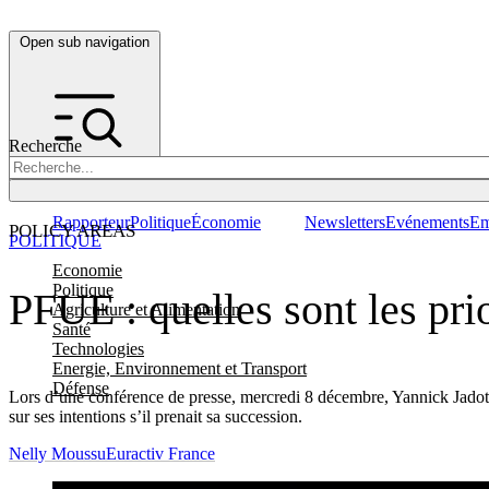
Open sub navigation
Recherche
Rapporteur
Politique
Économie
Newsletters
Evénements
Em
POLICY AREAS
POLITIQUE
Economie
Politique
PFUE : quelles sont les prio
Agriculture et Alimentation
Santé
Technologies
Energie, Environnement et Transport
Défense
Lors d’une conférence de presse, mercredi 8 décembre, Yannick Jadot, 
sur ses intentions s’il prenait sa succession.
Nelly Moussu
Euractiv France