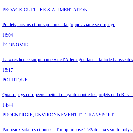
PRO
AGRICULTURE & ALIMENTATION
Poulets, bovins et ours polaires : la grippe aviaire se propage
16:04
ÉCONOMIE
La « résilience surprenante » de l'Allemagne face à la forte hausse de
15:17
POLITIQUE
Quatre pays européens mettent en garde contre les projets de la Russi
14:44
PRO
ENERGIE, ENVIRONNEMENT ET TRANSPORT
Panneaux solaires et puces : Trump impose 15% de taxes sur le polysi