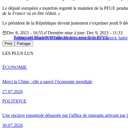
Le député européen a toutefois regretté le maintien de la PFUE pendan
de la France va en être réduit. »
Le présid
ent de la République devrait justement s’exprimer jeudi 9 d
Dec 8, 2021 - 16:55
Dernière mise à jour: Dec 9, 2021 - 11:33
Emmanuel Macron détaille les trois axes de la PFUE
Politique
écologie
PFUE
presidence-conseil-de-lue
Yannick Jadot
Print
Partager
LES PLUS LUS
ÉCONOMIE
Merci la Chine : elle a sauvé l’économie mondiale
27.07.2026
POLITIQUE
Une enclave espagnole dépassée par l'afflux de migrants arrivant par 
30.07.2026