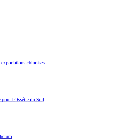
s exportations chinoises
e pour l'Ossétie du Sud
licium