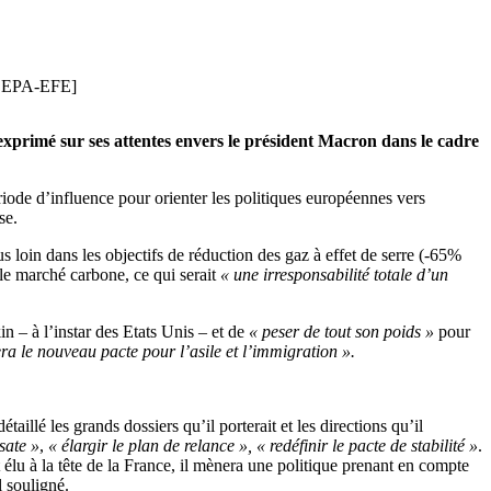
 [ EPA-EFE]
exprimé sur ses attentes envers le président Macron dans le cadre
riode d’influence pour orienter les politiques européennes vers
se.
us loin dans les objectifs de réduction des gaz à effet de serre (-65%
 le marché carbone, ce qui serait
« une irresponsabilité totale d’un
 – à l’instar des Etats Unis – et de
« peser de tout son poids »
pour
a le nouveau pacte pour l’asile et l’immigration ».
illé les grands dossiers qu’il porterait et les directions qu’il
sate »
,
« élargir le plan de relance », « redéfinir le pacte de stabilité »
.
t élu à la tête de la France, il mènera une politique prenant en compte
l souligné.