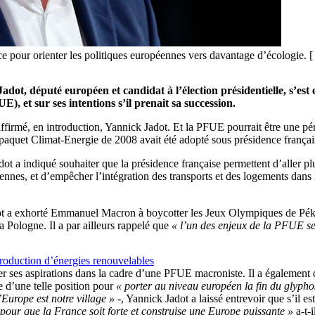
ce pour orienter les politiques européennes vers davantage d’écologie.
ot, député européen et candidat à l’élection présidentielle, s’est 
, et sur ses intentions s’il prenait sa succession.
ffirmé, en introduction, Yannick Jadot. Et la PFUE pourrait être une pé
 paquet Climat-Energie de 2008 avait été adopté sous présidence françai
ot a indiqué souhaiter que la
présidence française
permettent d’aller pl
éennes, et d’empêcher l’intégration des transports et des logements dans
dot a exhorté Emmanuel Macron à boycotter les Jeux Olympiques de Pékin
 Pologne. Il a par ailleurs rappelé que
« l’un des enjeux de la PFUE ser
a production d’énergies renouvelables
 ses aspirations dans la cadre d’une PFUE macroniste. Il a également déta
ce d’une telle position pour
« porter au niveau européen la fin du glypho
’Europe est notre village »
-, Yannick Jadot a laissé entrevoir que s’il es
pour que la France soit forte et construise une Europe puissante
»
a-t-i