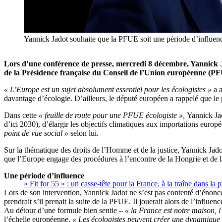
Yannick Jadot souhaite que la PFUE soit une période d’influen
Lors d’une conférence de presse, mercredi 8 décembre, Yannick Jad
de la Présidence française du Conseil de l’Union européenne (PFUE)
« L’Europe est un sujet absolument essentiel pour les é
cologistes »
a a
da
vantage d’écologie. D’ailleurs, le député européen a rappelé que le
Dans cette
« feuille de route pour une PFUE écologiste »,
Yannick Jad
d’ici 2030), d’élargir les objectifs climatiques aux importations europ
point de vue social »
selon lui.
Sur la thém
atique des droits de l’Homme et de la justice, Yannick Ja
que l’Europe engage des procédures à l’encontre de la Hongrie et de la
Une période d’influence
« Fit for 55 » : un casse-tête pour la France, à la traîne dans l
Lors de son intervention, Yannick Jadot ne s’est pas contenté d’énoncer
prendrait s’il prenait la suite de la PFUE. Il jouerait alors de l’influen
Au détour d’une formule bien sentie –
« la France est notre maison, l
l’échelle européenne.
« Les écologistes peuvent créer une dynamique 