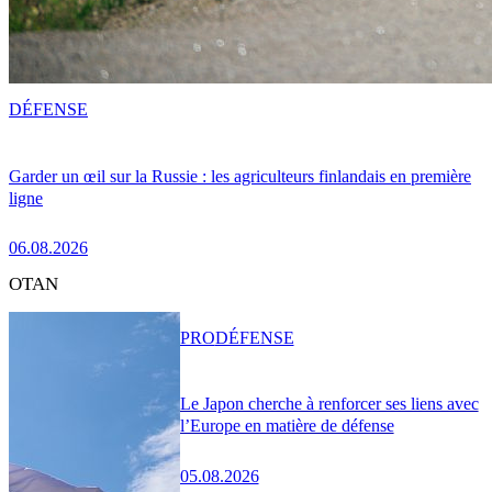
DÉFENSE
Garder un œil sur la Russie : les agriculteurs finlandais en première
ligne
06.08.2026
OTAN
PRO
DÉFENSE
Le Japon cherche à renforcer ses liens avec
l’Europe en matière de défense
05.08.2026