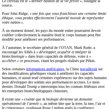
Le cerveau est le
« dernier bastion de la vie privée »
, souligne la
source.
Pour John Ridge,
« une fois que vous franchissez une certaine limite
éthique, vous perdez effectivement l’autorité morale de représenter
votre nation »
.
À un moment donné, les pays du monde entier pourraient devoir
codifier collectivement la manière dont le corps humain peut être
modifié pour améliorer ses performances.
À l’automne, le secrétaire général de l’OTAN, Mark Rutte, a
encouragé les Alliés à
« développer, acquérir et intégrer la
biotechnologie »
dans leurs capacités de défense, voire à
«
accélérer »
ce processus, citant les progrès réalisés par Pékin.
Selon certaines
informations américaines
, la Chine
travaillerait
sur
des modifications génétiques visant à améliorer les capacités
humaines, et aurait testé certaines expériences sur des sujets humains
pour développer des soldats aux performances accrues. Le mois
dernier, Donald Trump a interrompu tous les contrats fédéraux avec
les entreprises biotechnologiques chinoises.
Il existe une
« crainte que la biologie devienne un domaine
opérationnel de l’armée »
, au même titre que la terre, la mer, l’air et
le cyberespace, expliquait Rune Linding après la conférence