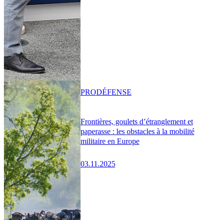
PRO
DÉFENSE
Frontières, goulets d’étranglement et
paperasse : les obstacles à la mobilité
militaire en Europe
03.11.2025