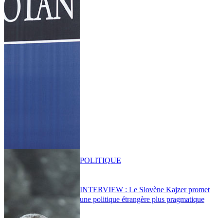
POLITIQUE
INTERVIEW : Le Slovène Kajzer promet
une politique étrangère plus pragmatique