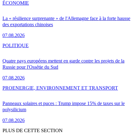
ÉCONOMIE
La « résilience surprenante » de l'Allemagne face à la forte hausse
des exportations chinoises
07.08.2026
POLITIQUE
Quatre pays européens mettent en garde contre les projets de la
Russie pour l'Ossétie du Sud
07.08.2026
PRO
ENERGIE, ENVIRONNEMENT ET TRANSPORT
Panneaux solaires et puces : Trump impose 15% de taxes sur le
polysilicium
07.08.2026
PLUS DE CETTE SECTION