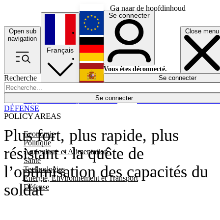
Ga naar de hoofdinhoud
Se connecter
Open sub
Close menu
English
navigation
Français
Deutsch
Vous êtes déconnecté.
Recherche
Se connecter
Español
Lumières éteintes
Se connecter
Rapporteur
Politique
Économie
Newsletters
Evénements
Em
DÉFENSE
POLICY AREAS
Plus fort, plus rapide, plus
Economie
Politique
résistant : la quête de
Agriculture et Alimentation
Santé
l’optimisation des capacités du
Technologies
Energie, Environnement et Transport
soldat
Défense