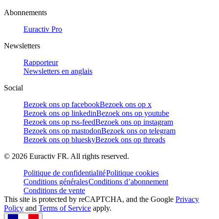
Abonnements
Euractiv Pro
Newsletters
Rapporteur
Newsletters en anglais
Social
Bezoek ons op facebook
Bezoek ons op x
Bezoek ons op linkedin
Bezoek ons op youtube
Bezoek ons op rss-feed
Bezoek ons op instagram
Bezoek ons op mastodon
Bezoek ons op telegram
Bezoek ons op bluesky
Bezoek ons op threads
©
2026
Euractiv FR. All rights reserved.
Politique de confidentialité
Politique cookies
Conditions générales
Conditions d’abonnement
Conditions de vente
This site is protected by reCAPTCHA, and the Google
Privacy
Policy
and
Terms of Service
apply.