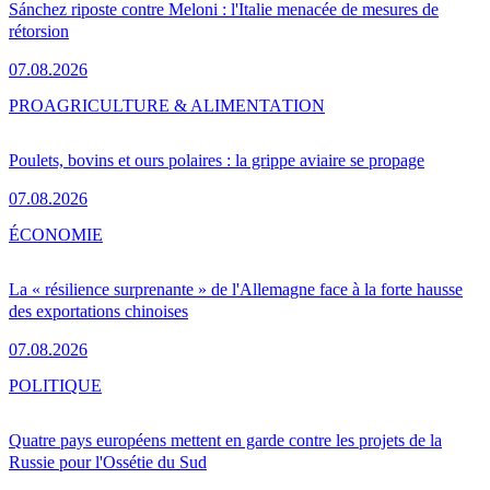
Sánchez riposte contre Meloni : l'Italie menacée de mesures de
rétorsion
07.08.2026
PRO
AGRICULTURE & ALIMENTATION
Poulets, bovins et ours polaires : la grippe aviaire se propage
07.08.2026
ÉCONOMIE
La « résilience surprenante » de l'Allemagne face à la forte hausse
des exportations chinoises
07.08.2026
POLITIQUE
Quatre pays européens mettent en garde contre les projets de la
Russie pour l'Ossétie du Sud