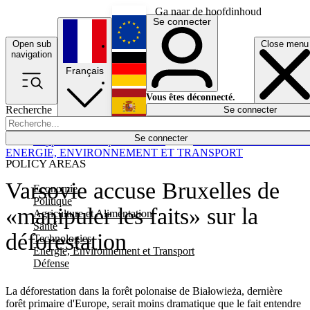
Ga naar de hoofdinhoud
Se connecter
Open sub
Close menu
English
navigation
Français
Deutsch
Vous êtes déconnecté.
Recherche
Se connecter
Español
Lumières éteintes
Se connecter
Rapporteur
Politique
Économie
Newsletters
Evénements
Em
ENERGIE, ENVIRONNEMENT ET TRANSPORT
POLICY AREAS
Varsovie accuse Bruxelles de
Economie
Politique
«manipuler les faits» sur la
Agriculture et Alimentation
Santé
déforestation
Technologies
Energie, Environnement et Transport
Défense
La déforestation dans la forêt polonaise de Białowieża, dernière
forêt primaire d'Europe, serait moins dramatique que le fait entendre