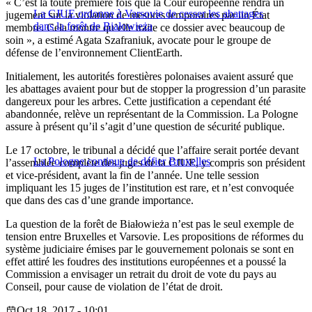
« C’est la toute première fois que la Cour européenne rendra un
La CJUE ordonne à Varsovie de cesser les abattages
jugement sur la violation de mesures temporaires par un État
dans la forêt de Białowieża
membre. Cela montre qu’elle traite ce dossier avec beaucoup de
soin », a estimé Agata Szafraniuk, avocate pour le groupe de
défense de l’environnement ClientEarth.
Initialement, les autorités forestières polonaises avaient assuré que
les abattages avaient pour but de stopper la progression d’un parasite
dangereux pour les arbres. Cette justification a cependant été
abandonnée, relève un représentant de la Commission. La Pologne
assure à présent qu’il s’agit d’une question de sécurité publique.
Le 17 octobre, le tribunal a décidé que l’affaire serait portée devant
La Pologne continue de défier Bruxelles
l’assemblée complète des juges de la CJUE, y compris son président
et vice-président, avant la fin de l’année. Une telle session
impliquant les 15 juges de l’institution est rare, et n’est convoquée
que dans des cas d’une grande importance.
La question de la forêt de Białowieża n’est pas le seul exemple de
tension entre Bruxelles et Varsovie. Les propositions de réformes du
système judiciaire émises par le gouvernement polonais se sont en
effet attiré les foudres des institutions européennes et a poussé la
Commission a envisager un retrait du droit de vote du pays au
Conseil, pour cause de violation de l’état de droit.
Oct 18, 2017 - 10:01