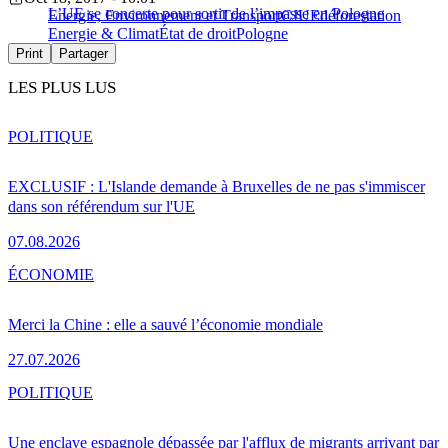
L’UE se concerte pour sortir de l’impasse en Pologne
Energie, Environnement et Transport
CJUE
déforestation
Energie & Climat
État de droit
Pologne
Print
Partager
LES PLUS LUS
POLITIQUE
EXCLUSIF : L'Islande demande à Bruxelles de ne pas s'immiscer
dans son référendum sur l'UE
07.08.2026
ÉCONOMIE
Merci la Chine : elle a sauvé l’économie mondiale
27.07.2026
POLITIQUE
Une enclave espagnole dépassée par l'afflux de migrants arrivant par