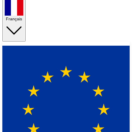
Français