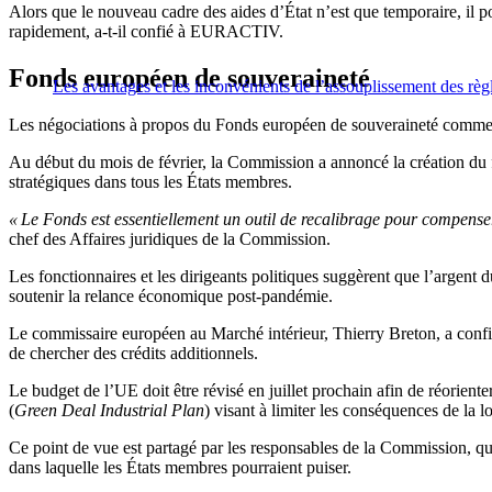
Alors que le nouveau cadre des aides d’État n’est que temporaire, il p
rapidement, a-t-il confié à EURACTIV.
Fonds européen de souveraineté
Les avantages et les inconvénients de l’assouplissement des règl
Les négociations à propos du Fonds européen de souveraineté commen
Au début du mois de février, la Commission a annoncé la création du f
stratégiques dans tous les États membres.
« Le Fonds est essentiellement un outil de recalibrage pour compenser 
chef des Affaires juridiques de la Commission.
Les fonctionnaires et les dirigeants politiques suggèrent que l’argen
soutenir la relance économique post-pandémie.
Le commissaire européen au Marché intérieur, Thierry Breton, a confi
de chercher des crédits additionnels.
Le budget de l’UE doit être révisé en juillet prochain afin de réoriente
(
Green Deal Industrial Plan
) visant à limiter les conséquences de la lo
Ce point de vue est partagé par les responsables de la Commission, qui 
dans laquelle les États membres pourraient puiser.