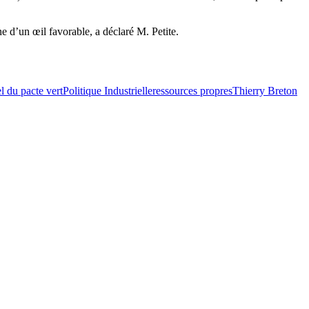
ne d’un œil favorable, a déclaré M. Petite.
el du pacte vert
Politique Industrielle
ressources propres
Thierry Breton