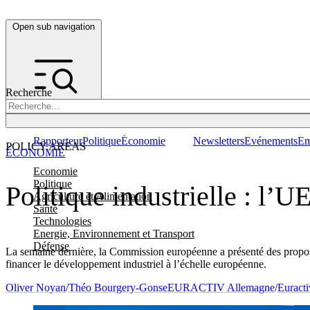
Open sub navigation
Recherche
Rapporteur
Politique
Économie
Newsletters
Evénements
Em
POLICY AREAS
ÉCONOMIE
Economie
Politique
Politique industrielle : l’U
Agriculture et Alimentation
Santé
Technologies
Energie, Environnement et Transport
Défense
La semaine dernière, la Commission européenne a présenté des propositi
financer le développement industriel à l’échelle européenne.
Oliver Noyan
/
Théo Bourgery-Gonse
EURACTIV Allemagne
/
Euracti