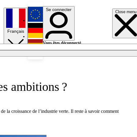
Se connecter
Close menu
English
Français
Deutsch
Vous êtes déconnecté.
Se connecter
Español
Lumières éteintes
ses ambitions ?
 la croissance de l’industrie verte. Il reste à savoir comment