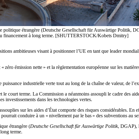
e politique étrangère (Deutsche Gesellschaft für Auswärtige Politik, DG
ui est du financement à long terme. [SHUTTERSTOCK/Kobets Dmitry]
ons ambitieuses visant à positionner l’UE en tant que leader mondial de 
zéro émission nette » et la règlementation européenne sur les matières p
ne puissance industrielle verte tout au long de la chaîne de valeur, de l’
et le court terme. La Commission a néanmoins assoupli le cadre des aides
les investissements dans les technologies vertes.
ssouplies sur les aides d’État comporte des risques considérables. En e
t pourrait conduire à un
« nivellement par le bas » de
s subventions au s
ique étrangère (
Deutsche Gesellschaft für Auswärtige Politik
, DGAP), 
 long terme.