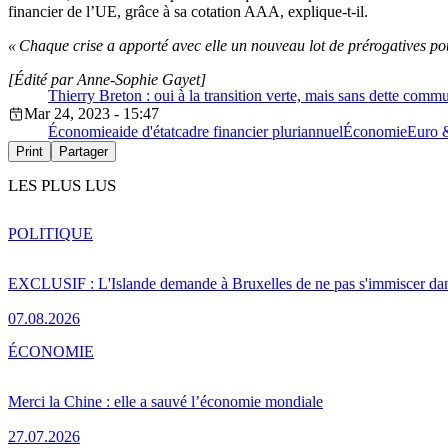
financier de l’UE, grâce à sa cotation AAA, explique-t-il.
« Chaque crise a apporté avec elle un nouveau lot de prérogatives p
[Édité par Anne-Sophie Gayet]
Thierry Breton : oui à la transition verte, mais sans dette com
Mar 24, 2023 - 15:47
Économie
aide d'état
cadre financier pluriannuel
Économie
Euro 
Print
Partager
LES PLUS LUS
POLITIQUE
EXCLUSIF : L'Islande demande à Bruxelles de ne pas s'immiscer dan
07.08.2026
ÉCONOMIE
Merci la Chine : elle a sauvé l’économie mondiale
27.07.2026