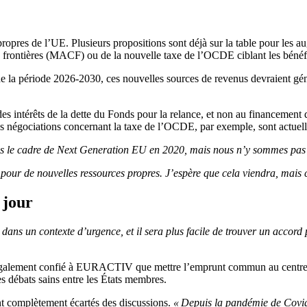
propres de l’UE. Plusieurs propositions sont déjà sur la table pour l
ontières (MACF) ou de la nouvelle taxe de l’OCDE ciblant les bénéfic
e la période 2026-2030, ces nouvelles sources de revenus devraient gén
 intérêts de la dette du Fonds pour la relance, et non au financement de
s négociations concernant la taxe de l’OCDE, par exemple, sont actuel
ans le cadre de Next Generation EU en 2020, mais nous n’y sommes pas
pour de nouvelles ressources propres. J’espère que cela viendra, mais c
 jour
ans un contexte d’urgence, et il sera plus facile de trouver un accord 
a également confié à EURACTIV que mettre l’emprunt commun au centre du
es débats sains entre les États membres.
nt complètement écartés des discussions.
« Depuis la pandémie de Covi