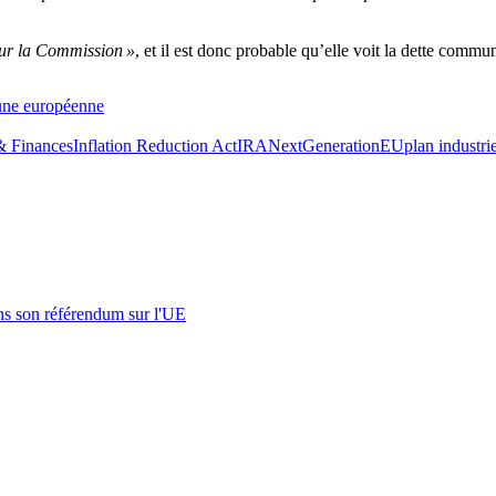
our la Commission »
, et il est donc probable qu’elle voit la dette commu
mune européenne
& Finances
Inflation Reduction Act
IRA
NextGenerationEU
plan industri
s son référendum sur l'UE