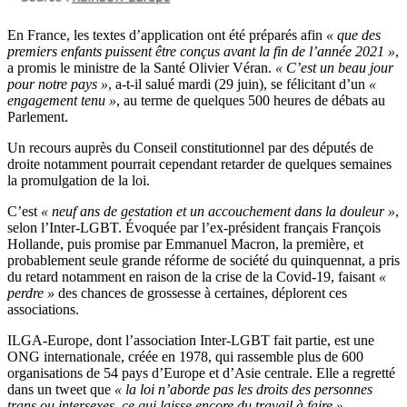
En France, les textes d’application ont été préparés afin
« que des
premiers enfants puissent être conçus avant la fin de l’année 2021 »
,
a promis le ministre de la Santé Olivier Véran.
« C’est un beau jour
pour notre pays »
, a-t-il salué mardi (29 juin), se félicitant d’un
«
engagement tenu »
, au terme de quelques 500 heures de débats au
Parlement.
Un recours auprès du Conseil constitutionnel par des députés de
droite notamment pourrait cependant retarder de quelques semaines
la promulgation de la loi.
C’est
« neuf ans de gestation et un accouchement dans la douleur »
,
selon l’Inter-LGBT. Évoquée par l’ex-président français François
Hollande, puis promise par Emmanuel Macron, la première, et
probablement seule grande réforme de société du quinquennat, a pris
du retard notamment en raison de la crise de la Covid-19, faisant
«
perdre »
des chances de grossesse à certaines, déplorent ces
associations.
ILGA-Europe, dont l’association Inter-LGBT fait partie, est une
ONG internationale, créée en 1978, qui rassemble plus de 600
organisations de 54 pays d’Europe et d’Asie centrale. Elle a regretté
dans un tweet que
« la loi n’aborde pas les droits des personnes
trans ou intersexes, ce qui laisse encore du travail à faire »
.