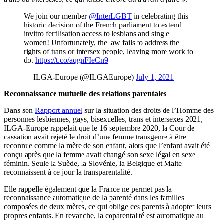
We join our member
@InterLGBT
in celebrating this
historic decision of the French parliament to extend
invitro fertilisation access to lesbians and single
women! Unfortunately, the law fails to address the
rights of trans or intersex people, leaving more work to
do.
https://t.co/aqgnFIeCn9
— ILGA-Europe (@ILGAEurope)
July 1, 2021
Reconnaissance mutuelle des relations parentales
Dans son
Rapport annuel
sur la situation des droits de l’Homme des
personnes lesbiennes, gays, bisexuelles, trans et intersexes 2021,
ILGA-Europe rappelait que le 16 septembre 2020, la Cour de
cassation avait rejeté le droit d’une femme transgenre à être
reconnue comme la mère de son enfant, alors que l’enfant avait été
conçu après que la femme avait changé son sexe légal en sexe
féminin. Seule la Suède, la Slovénie, la Belgique et Malte
reconnaissent à ce jour la transparentalité.
Elle rappelle également que la France ne permet pas la
reconnaissance automatique de la parenté dans les familles
composées de deux mères, ce qui oblige ces parents à adopter leurs
propres enfants. En revanche, la coparentalité est automatique au