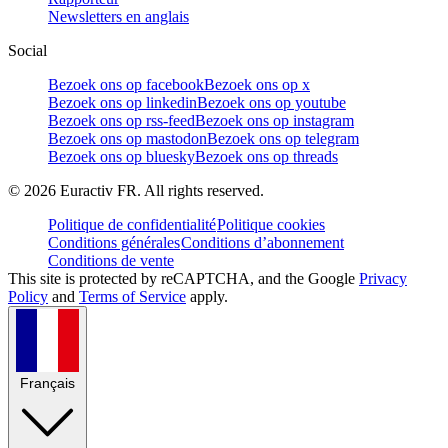
Newsletters en anglais
Social
Bezoek ons op facebook
Bezoek ons op x
Bezoek ons op linkedin
Bezoek ons op youtube
Bezoek ons op rss-feed
Bezoek ons op instagram
Bezoek ons op mastodon
Bezoek ons op telegram
Bezoek ons op bluesky
Bezoek ons op threads
©
2026
Euractiv FR. All rights reserved.
Politique de confidentialité
Politique cookies
Conditions générales
Conditions d’abonnement
Conditions de vente
This site is protected by reCAPTCHA, and the Google
Privacy
Policy
and
Terms of Service
apply.
Français