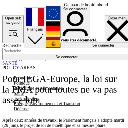
Ga naar de hoofdinhoud
Se connecter
Open sub
Close menu
English
navigation
Français
Deutsch
Vous êtes déconnecté.
Recherche
Se connecter
Español
Lumières éteintes
Se connecter
Rapporteur
Politique
Économie
Newsletters
Evénements
Em
SANTÉ
POLICY AREAS
Pour ILGA-Europe, la loi sur
Economie
Politique
la PMA pour toutes ne va pas
Agriculture et Alimentation
Santé
assez loin
Technologies
Energie, Environnement et Transport
Défense
Après deux années de travaux, le Parlement français a adopté mardi
(29 juin), le projet de loi de bioéthique et sa mesure phare