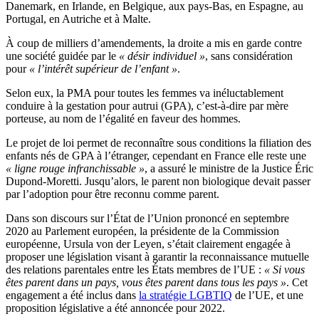
Danemark, en Irlande, en Belgique, aux pays-Bas, en Espagne, au
Portugal, en Autriche et à Malte.
À coup de milliers d’amendements, la droite a mis en garde contre
une société guidée par le
« désir individuel »
, sans considération
pour
« l’intérêt supérieur de l’enfant »
.
Selon eux, la PMA pour toutes les femmes va inéluctablement
conduire à la gestation pour autrui (GPA), c’est-à-dire par mère
porteuse, au nom de l’égalité en faveur des hommes.
Le projet de loi permet de reconnaître sous conditions la filiation des
enfants nés de GPA à l’étranger, cependant en France elle reste une
« ligne rouge infranchissable »
, a assuré le ministre de la Justice Éric
Dupond-Moretti. Jusqu’alors, le parent non biologique devait passer
par l’adoption pour être reconnu comme parent.
Dans son discours sur l’État de l’Union prononcé en septembre
2020 au Parlement européen, la présidente de la Commission
européenne, Ursula von der Leyen, s’était clairement engagée à
proposer une législation visant à garantir la reconnaissance mutuelle
des relations parentales entre les États membres de l’UE :
« Si vous
êtes parent dans un pays, vous êtes parent dans tous les pays »
. Cet
engagement a été inclus dans
la stratégie LGBTIQ
de l’UE, et une
proposition législative a été annoncée pour 2022.