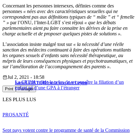
Concernant les personnes intersexes, définies comme des
personnes
« nées avec des caractéristiques sexuelles qui ne
correspondent pas aux définitions typiques de “ mâle ” et “ femelle
” »
par l’ONU, l’Inter-LGBT s’est réjoui
« que les débats
parlementaires aient pu faire connaitre les dérives de la prise en
charge actuelle et de proposer quelques pistes de solutions ».
L’association insiste malgré tout sur
« la nécessité d’une réelle
sanction des médecins continuant à faire des opérations mutilants
les organes sexuels d’enfants sans nécessité thérapeutique, au
mépris de leurs conséquences physiques et psychotraumatiques, et
sur l’amélioration de l’accompagnement des parents »
.
Jul 2, 2021 - 18:58
La CEDH valide le refus de reconnaître la filiation d’un
Santé
LGBTQI
Ursula von der Leyen
enfant né d’une GPA à l’étranger
Print
Partager
LES PLUS LUS
PRO
SANTÉ
Sept pays votent contre le programme de santé de la Commission