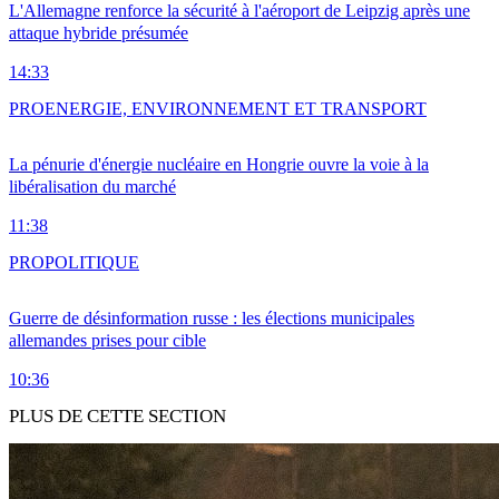
L'Allemagne renforce la sécurité à l'aéroport de Leipzig après une
attaque hybride présumée
14:33
PRO
ENERGIE, ENVIRONNEMENT ET TRANSPORT
La pénurie d'énergie nucléaire en Hongrie ouvre la voie à la
libéralisation du marché
11:38
PRO
POLITIQUE
Guerre de désinformation russe : les élections municipales
allemandes prises pour cible
10:36
PLUS DE CETTE SECTION