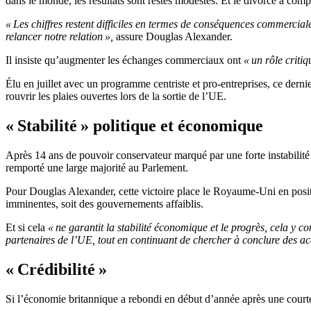
dans le monde, les résultats sont restés modestes. Et le divorce a co
« Les chiffres restent difficiles en termes de conséquences commercia
relancer notre relation »,
assure Douglas Alexander.
Il insiste qu’augmenter les échanges commerciaux ont
« un rôle critiq
Élu en juillet avec un programme centriste et pro-entreprises, ce dernie
rouvrir les plaies ouvertes lors de la sortie de l’UE.
« Stabilité » politique et économique
Après 14 ans de pouvoir conservateur marqué par une forte instabilité
remporté une large majorité au Parlement.
Pour Douglas Alexander, cette victoire place le Royaume-Uni en posi
imminentes, soit des gouvernements affaiblis.
Et si cela
« ne garantit la stabilité économique et le progrès, cela y c
partenaires de l’UE, tout en continuant de chercher à conclure des ac
« Crédibilité »
Si l’économie britannique a rebondi en début d’année après une courte r