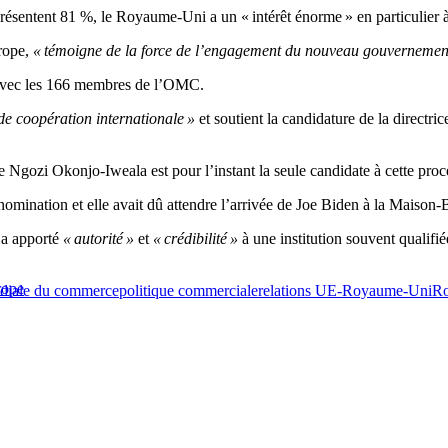
présentent 81 %, le Royaume-Uni a un « intérêt énorme » en particulier
rope,
« témoigne de la force de l’engagement du nouveau gouvernement,
avec les 166 membres de l’OMC.
 de coopération internationale »
et soutient la candidature de la directri
Ngozi Okonjo-Iweala est pour l’instant la seule candidate à cette procéd
mination et elle avait dû attendre l’arrivée de Joe Biden à la Maison-
s a apporté
« autorité »
et
« crédibilité »
à une institution souvent qualifié
rope
diale du commerce
politique commerciale
relations UE-Royaume-Uni
R