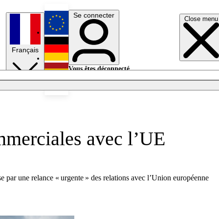
Se connecter
Close menu
English
Français
Deutsch
Vous êtes déconnecté.
Se connecter
Español
Lumières éteintes
ommerciales avec l’UE
sse par une relance « urgente » des relations avec l’Union européenne