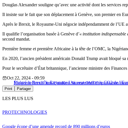
Douglas Alexander souligne qu’avec une activité dont les services re
Il insiste sur le fait que son déplacement à Genève, son premier en Eu
Après le Brexit, le Royaume-Uni négocie indépendamment de l’UE 
Il qualifie l’organisation basée à Genève d’
« institution indispensable
second mandat.
Première femme et première Africaine à la tête de l’OMC, la Nigériane 
En 2020, l’ancien président américain Donald Trump avait bloqué sa no
Pour le secrétaire d’État britannique, l’ancienne ministre des Finance
Oct 22, 2024 - 09:59
Malgré le Brexit, le Royaume-Uni veut stocker le CO2 de l’Eu
Économie
Brexit
États-Unis
Keir Starmer
OMC
Organisation mon
Print
Partager
LES PLUS LUS
PRO
TECHNOLOGIES
Google écope d’une amende record de 890 millions d’euros