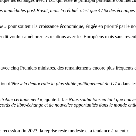
mpliqué les échanges avec l’UE qui reste le principal partenaire comme
les immédiates post-Brexit, mais la réalité, c’est que 47 % des échange
ue »
pour soutenir la croissance économique, érigée en priorité par le n
r dit vouloir améliorer les relations avec les Européens mais sans reveni
 avec cinq Premiers ministres, des remaniements encore plus fréquents et
tion d’être
« la démocratie la plus stable politiquement du G7 »
dans les
ontribue certainement »,
ajoute-t-il.
« Nous souhaitons en tant que nouvea
cords de libre-échange et de nouvelles opportunités dans le monde entie
écession fin 2023, la reprise reste modeste et a tendance à ralentir.