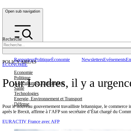
Open sub navigation
Recherche
Rapporteur
Politique
Économie
Newsletters
Evénements
Em
POLICY AREAS
ÉCONOMIE
Economie
Politique
Pour Londres, il y a urgenc
Agriculture et Alimentation
Santé
Technologies
Energie, Environnement et Transport
Défense
Pour le nouveau gouvernement travailliste britannique, le commerce int
après le Brexit, affirme à l’AFP son secrétaire d’État chargé du Comm
EURACTIV France avec AFP