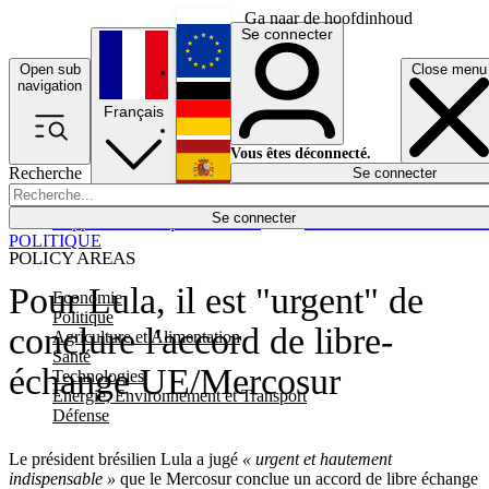
Ga naar de hoofdinhoud
Se connecter
Open sub
Close menu
English
navigation
Français
Deutsch
Vous êtes déconnecté.
Recherche
Se connecter
Español
Lumières éteintes
Se connecter
Rapporteur
Politique
Économie
Newsletters
Evénements
Em
POLITIQUE
POLICY AREAS
Pour Lula, il est "urgent" de
Economie
Politique
conclure l'accord de libre-
Agriculture et Alimentation
Santé
échange UE/Mercosur
Technologies
Energie, Environnement et Transport
Défense
Le président brésilien Lula a jugé
« urgent et hautement
indispensable »
que le Mercosur conclue un accord de libre échange