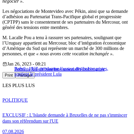
négocier »
.
Les négociations de Montevideo avec Pékin, ainsi que sa demande
d’adhésion au Partenariat Trans-Pacifique global et progressiste
(CPTPP) sans le consentement de ses partenaires du Mercosur, ont
généré des tensions entre membres.
M. Lacalle Pou a tenu à rassurer ses partenaires, soulignant que
l’Uruguay appartient au Mercosur, bloc d’intégration économique
d’Amérique du Sud qui représente un marché de 300 millions de
personnes, et que
« nous avons cette vocation inchangée »
.
Jan 26, 2023 - 08:21
Brésil : l’UE condamne l’assaut des bolsonaristes,
Politique
Brésil
Chine
International
Pékin
Uruguay
soutient le président Lula
Print
Partager
LES PLUS LUS
POLITIQUE
EXCLUSIF : L'Islande demande à Bruxelles de ne pas s'immiscer
dans son référendum sur l'UE
07.08.2026