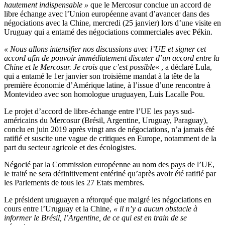
hautement indispensable »
que le Mercosur conclue un accord de
libre échange avec l’Union européenne avant d’avancer dans des
négociations avec la Chine, mercredi (25 janvier) lors d’une visite en
Uruguay qui a entamé des négociations commerciales avec Pékin.
« Nous allons intensifier nos discussions avec l’UE et signer cet
accord afin de pouvoir immédiatement discuter d’un accord entre la
Chine et le Mercosur. Je crois que c’est possible
« , a déclaré Lula,
qui a entamé le 1er janvier son troisième mandat à la tête de la
première économie d’Amérique latine, à l’issue d’une rencontre à
Montevideo avec son homologue uruguayen, Luis Lacalle Pou.
Le projet d’accord de libre-échange entre l’UE les pays sud-
américains du Mercosur (Brésil, Argentine, Uruguay, Paraguay),
conclu en juin 2019 après vingt ans de négociations, n’a jamais été
ratifié et suscite une vague de critiques en Europe, notamment de la
part du secteur agricole et des écologistes.
Négocié par la Commission européenne au nom des pays de l’UE,
le traité ne sera définitivement entériné qu’après avoir été ratifié par
les Parlements de tous les 27 Etats membres.
Le président uruguayen a rétorqué que malgré les négociations en
cours entre l’Uruguay et la Chine,
« il n’y a aucun obstacle à
informer le Brésil, l’Argentine, de ce qui est en train de se