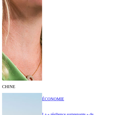
CHINE
ÉCONOMIE
La « résilience surprenante » de