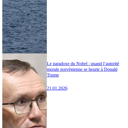
Le paradoxe du Nobel : quand l’autorité
morale norvégienne se heurte à Donald
Trump
21.01.2026