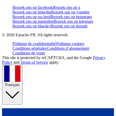
Bezoek ons op facebook
Bezoek ons op x
Bezoek ons op linkedin
Bezoek ons op youtube
Bezoek ons op rss-feed
Bezoek ons op instagram
Bezoek ons op mastodon
Bezoek ons op telegram
Bezoek ons op bluesky
Bezoek ons op threads
©
2026
Euractiv FR. All rights reserved.
Politique de confidentialité
Politique cookies
Conditions générales
Conditions d’abonnement
Conditions de vente
This site is protected by reCAPTCHA, and the Google
Privacy
Policy
and
Terms of Service
apply.
Français