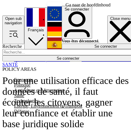
Ga naar de hoofdinhoud
Se connecter
Open sub
Close menu
English
navigation
Français
Deutsch
Vous êtes déconnecté.
Recherche
Se connecter
Español
Lumières éteintes
Se connecter
Rapporteur
Politique
Économie
Newsletters
Evénements
Em
SANTÉ
POLICY AREAS
Pour une utilisation efficace des
Economie
Politique
données de santé, il faut
Agriculture et Alimentation
Santé
écouter les citoyens, gagner
Technologies
Energie, Environnement et Transport
leur confiance et établir une
Défense
base juridique solide