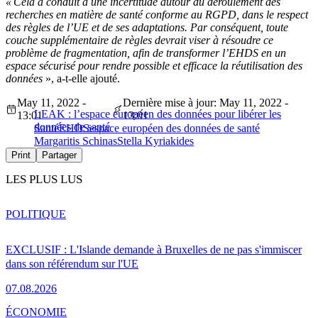
« Cela a conduit à une incertitude autour du déroulement des
recherches en matière de santé conforme au RGPD, dans le respect
des règles de l’UE et de ses adaptations. Par conséquent, toute
couche supplémentaire de règles devrait viser à résoudre ce
problème de fragmentation, afin de transformer l’EHDS en un
espace sécurisé pour rendre possible et efficace la réutilisation des
données
», a-t-elle ajouté.
May 11, 2022 -
Dernière mise à jour: May 11, 2022 -
LEAK : l’espace européen des données pour libérer les
13:01
13:01
données de santé
Santé
EHDS
espace européen des données de santé
Margaritis Schinas
Stella Kyriakides
Print
Partager
LES PLUS LUS
POLITIQUE
EXCLUSIF : L'Islande demande à Bruxelles de ne pas s'immiscer
dans son référendum sur l'UE
07.08.2026
ÉCONOMIE