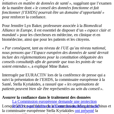
initiatives en matière de données de santé »
, suggérant que l’examen
de la manière dont
« le conseil des données fonctionne et fait
fonctionner [l’EHDS] pourrait être un domaine d’opportunité »
pour renforcer la confiance.
Pour Jennifer Lyn Baker, professeure associée à la
Biomedical
Alliance in Europe
, il est essentiel de disposer d’un
« espace clair et
mandaté »
pour les chercheurs en médecine, en clinique et en
biomédecine, ainsi que pour les patients et les citoyens.
« Par conséquent, tant au niveau de l’UE qu’au niveau national,
nous pensons que l’Espace européen des données de santé devrait
inclure des réglementations pour la constitution obligatoire des
conseils consultatifs afin de garantir que tous les points de vue
soient entendus »
, a expliqué Mme Baker.
Interrogée par EURACTIV lors de la conférence de presse qui a
suivi la présentation de l’EHDS, la commissaire européenne à la
Santé, Stella Kyriakides, a rassuré que
« les organisations de
patients peuvent bien sûr être représentées au sein du conseil »
.
Assurer la confiance dans le traitement des données
La Commission européenne demande une protection
Lorsque les vice-présidents de la Commission, Margaritis Schinas et
RGPD+ pour faciliter la réforme des données de santé
la commissaire européenne Stella Kyriakides
ont présenté
la