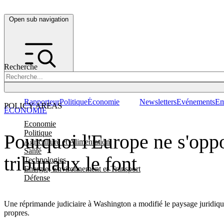
Open sub navigation
Recherche
Rapporteur
Politique
Économie
Newsletters
Evénements
Em
POLICY AREAS
ÉCONOMIE
Economie
Politique
Pourquoi l'Europe ne s'opp
Agriculture et Alimentation
Santé
tribunaux le font
Technologies
Energie, Environnement et Transport
Défense
Une réprimande judiciaire à Washington a modifié le paysage juridique,
propres.