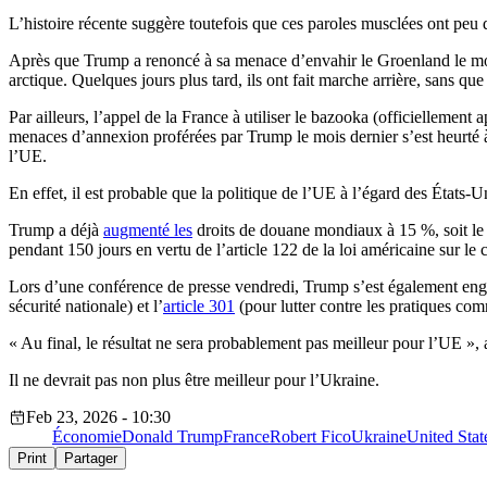
L’histoire récente suggère toutefois que ces paroles musclées ont peu 
Après que Trump a renoncé à sa menace d’envahir le Groenland le m
arctique. Quelques jours plus tard, ils ont fait marche arrière, sans que l
Par ailleurs, l’appel de la France à utiliser le bazooka (officiellemen
menaces d’annexion proférées par Trump le mois dernier s’est heurté
l’UE.
En effet, il est probable que la politique de l’UE à l’égard des États
Trump a déjà
augmenté les
droits de douane mondiaux à 15 %, soit le m
pendant 150 jours en vertu de l’article 122 de la loi américaine sur l
Lors d’une conférence de presse vendredi, Trump s’est également enga
sécurité nationale) et l’
article 301
(pour lutter contre les pratiques com
« Au final, le résultat ne sera probablement pas meilleur pour l’UE »
Il ne devrait pas non plus être meilleur pour l’Ukraine.
Feb 23, 2026 - 10:30
Économie
Donald Trump
France
Robert Fico
Ukraine
United Sta
Print
Partager