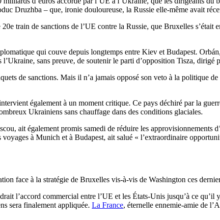
90 milliards d’euros accordé par l’UE à l’Ukraine, que les dirigeants d
oléoduc Druzhba – que, ironie douloureuse, la Russie elle-même avait 
 20e train de sanctions de l’UE contre la Russie, que Bruxelles s’était e
plomatique qui couve depuis longtemps entre Kiev et Budapest. Orbán, d
es l’Ukraine, sans preuve, de soutenir le parti d’opposition Tisza, dirigé
ets de sanctions. Mais il n’a jamais opposé son veto à la politique de 
ervient également à un moment critique. Ce pays déchiré par la guerre de
de nombreux Ukrainiens sans chauffage dans des conditions glaciales.
oscou, ait également promis samedi de réduire les approvisionnements d’
es voyages à Munich et à Budapest, ait salué « l’extraordinaire opportunit
tion face à la stratégie de Bruxelles vis-à-vis de Washington ces dernier
ait l’accord commercial entre l’UE et les États-Unis jusqu’à ce qu’il y ai
ens sera finalement appliquée.
La France
, éternelle ennemie-amie de l’