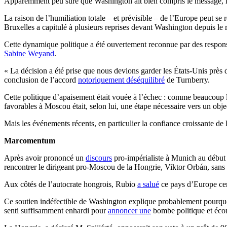
Apparemment peu sûre que Washington ait bien compris le message, l
La raison de l’humiliation totale – et prévisible – de l’Europe peut se
Bruxelles a capitulé à plusieurs reprises devant Washington depuis le
Cette dynamique politique a été ouvertement reconnue par des resp
Sabine Weyand
.
« La décision a été prise que nous devions garder les États-Unis près
conclusion de l’accord
notoriquement déséquilibré
de Turnberry.
Cette politique d’apaisement était vouée à l’échec : comme beaucoup 
favorables à Moscou était, selon lui, une étape nécessaire vers un obje
Mais les événements récents, en particulier la confiance croissante de 
Marcomentum
Après avoir prononcé un
discours
pro-impérialiste à Munich au début 
rencontrer le dirigeant pro-Moscou de la Hongrie, Viktor Orbán, sans m
Aux côtés de l’autocrate hongrois, Rubio
a salué
ce pays d’Europe cent
Ce soutien indéfectible de Washington explique probablement pourquoi,
senti suffisamment enhardi pour
annoncer une
bombe politique et éc