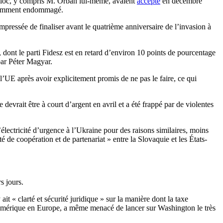
u bloc, y compris M. Orbán lui-même, avaient
accepté
en décembre
récemment endommagé.
mpressée de finaliser avant le quatrième anniversaire de l’invasion à
ont le parti Fidesz est en retard d’environ 10 points de pourcentage
 par Péter Magyar.
l’UE après avoir explicitement promis de ne pas le faire, ce qui
vrait être à court d’argent en avril et a été frappé par de violentes
électricité d’urgence à l’Ukraine pour des raisons similaires, moins
é de coopération et de partenariat » entre la Slovaquie et les États-
s jours.
t « clarté et sécurité juridique » sur la manière dont la taxe
Amérique en Europe, a même menacé de lancer sur Washington le très