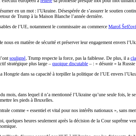
’exécutif européen a
réitéré
sa promesse presque mot pour mot dimanc
 résumer en un mot : l’Ukraine. Désespérée de s’assurer le soutien conti
 retour de Trump à la Maison Blanche l’année dernière.
onsables de l’UE, notamment le commissaire au commerce
Maroš Šefčov
 de nous en matière de sécurité et préserver leur engagement envers l’
l’ont
souligné
, Trump respecte la force, pas la faiblesse. De plus, il a
cl
ctif stratégique plus large –
quoique discutable
– : « désunir » la Russie 
la Hongrie dans sa capacité à torpiller la politique de l’UE envers l’Ukra
du mois, dans lequel il n’a mentionné l’Ukraine qu’une seule fois, le s
ettre les pieds à Bruxelles.
rale comme « essentiel et vital pour nos intérêts nationaux », sans men
 quelques heures seulement après la décision de la Cour suprême vendred
onomique.