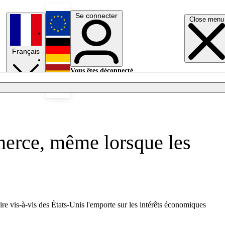
Se connecter
Close menu
English
Français
Deutsch
Vous êtes déconnecté.
Se connecter
Español
Lumières éteintes
merce, même lorsque les
re vis-à-vis des États-Unis l'emporte sur les intérêts économiques