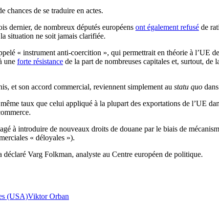
de chances de se traduire en actes.
ois dernier, de nombreux députés européens
ont également refusé
de rati
a situation ne soit jamais clarifiée.
t appelé « instrument anti-coercition », qui permettrait en théorie à l’UE
 à une
forte résistance
de la part de nombreuses capitales et, surtout, de 
-Unis, et son accord commercial, reviennent simplement au
statu quo
dans 
ême taux que celui appliqué à la plupart des exportations de l’UE dans 
e commerce.
gé à introduire de nouveaux droits de douane par le biais de mécanismes
merciales « déloyales »).
, a déclaré Varg Folkman, analyste au Centre européen de politique.
tes (USA)
Viktor Orban