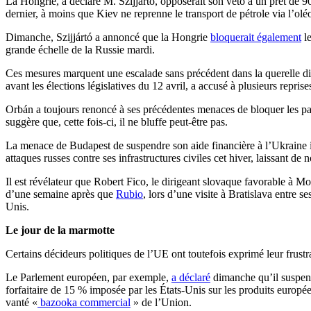
La Hongrie, a déclaré M. Szijjártó, opposerait son veto à un prêt de 
dernier, à moins que Kiev ne reprenne le transport de pétrole via l’
Dimanche, Szijjártó a annoncé que la Hongrie
bloquerait également
le
grande échelle de la Russie mardi.
Ces mesures marquent une escalade sans précédent dans la querelle di
avant les élections législatives du 12 avril, a accusé à plusieurs repris
Orbán a toujours renoncé à ses précédentes menaces de bloquer les paqu
suggère que, cette fois-ci, il ne bluffe peut-être pas.
La menace de Budapest de suspendre son aide financière à l’Ukraine int
attaques russes contre ses infrastructures civiles cet hiver, laissant 
Il est révélateur que Robert Fico, le dirigeant slovaque favorable à M
d’une semaine après que
Rubio
, lors d’une visite à Bratislava entre s
Unis.
Le jour de la marmotte
Certains décideurs politiques de l’UE ont toutefois exprimé leur frustra
Le Parlement européen, par exemple,
a déclaré
dimanche qu’il suspendr
forfaitaire de 15 % imposée par les États-Unis sur les produits europé
vanté «
bazooka commercial
» de l’Union.