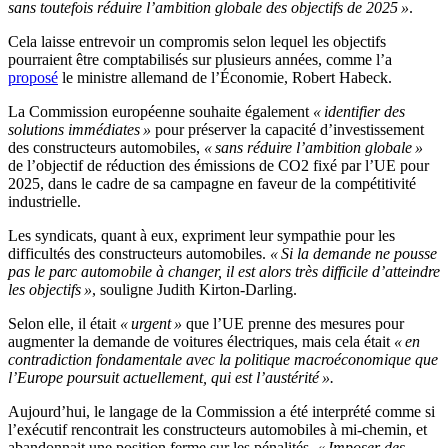
sans toutefois réduire l’ambition globale des objectifs de 2025 »
.
Cela laisse entrevoir un compromis selon lequel les objectifs
pourraient être comptabilisés sur plusieurs années, comme l’a
proposé
le ministre allemand de l’Économie, Robert Habeck.
La Commission européenne souhaite également
« identifier des
solutions immédiates »
pour préserver la capacité d’investissement
des constructeurs automobiles,
« sans réduire l’ambition globale »
de l’objectif de réduction des émissions de CO2 fixé par l’UE pour
2025, dans le cadre de sa campagne en faveur de la compétitivité
industrielle.
Les syndicats, quant à eux, expriment leur sympathie pour les
difficultés des constructeurs automobiles.
« Si la demande ne pousse
pas le parc automobile à changer, il est alors très difficile d’atteindre
les objectifs »
, souligne Judith Kirton-Darling.
Selon elle, il était
« urgent »
que l’UE prenne des mesures pour
augmenter la demande de voitures électriques, mais cela était
« en
contradiction fondamentale avec la politique macroéconomique que
l’Europe poursuit actuellement, qui est l’austérité ».
Aujourd’hui, le langage de la Commission a été interprété comme si
l’exécutif rencontrait les constructeurs automobiles à mi-chemin, et
abandonnait une position ferme sur les pénalités.
« Imposer des