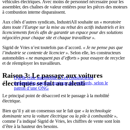
véhicules électriques. Avec moins de personnel nécessaire pour les
assembler, des chaînes de valeur entières pour les pièces des moteurs
à combustion interne disparaissent.
Aux côtés d’autres syndicats, IndustriAll souhaite un
« moratoire
dans toute l’Europe sur la mise au rebut des actifs industriels et les
licenciements forcés afin de garantir un espace pour des solutions
négociées pour chaque site et chaque travailleur ».
Sigrid de Vries n’est toutefois pas d’accord.
« Je ne pense pas que
l’industrie se contente de licencier »
. Selon elle, les constructeurs
automobiles
« ne manquent pas d’efforts »
pour essayer de recycler
et de réemployer les travailleurs.
Raison 3: Le passage aux voitures
Quelle crise automobile ? Les constructeurs
électriques se fait au ralenti
automobiles gagnent toujours des milliards, selon le
patron d’une ONG
Le principal point de désaccord est le passage à la mobilité
électrique.
Bien qu’il y ait un consensus sur le fait que
« la technologie
dominante sera la voiture électrique ou la pile à combustible »
,
comme l’a indiqué Sigrid de Vries, les chiffres de vente sont loin
d’être à la hauteur des besoins.