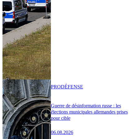
PRO
DÉFENSE
Guerre de désinformation russe : les
élections municipales allemandes prises
pour cible
06.08.2026