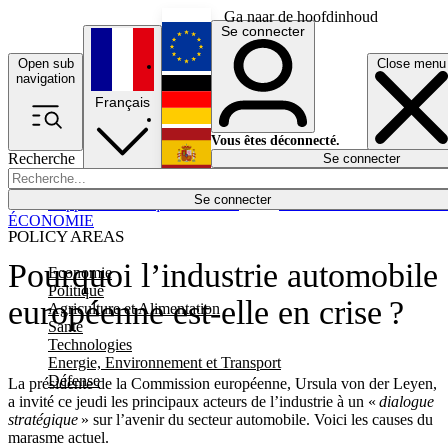
Ga naar de hoofdinhoud
Se connecter
Open sub
Close menu
English
navigation
Français
Deutsch
Vous êtes déconnecté.
Recherche
Se connecter
Español
Lumières éteintes
Se connecter
Rapporteur
Politique
Économie
Newsletters
Evénements
Em
ÉCONOMIE
POLICY AREAS
Pourquoi l’industrie automobile
Economie
Politique
européenne est-elle en crise ?
Agriculture et Alimentation
Santé
Technologies
Energie, Environnement et Transport
Défense
La présidente de la Commission européenne, Ursula von der Leyen,
a invité ce jeudi les principaux acteurs de l’industrie à un «
dialogue
stratégique
» sur l’avenir du secteur automobile. Voici les causes du
marasme actuel.