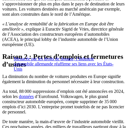
s’approvisionner de plus en plus dans le pays de destination de leurs
voitures. Les voitures destinées au marché américain par exemple,
sont alors construites dans le nord de l’Amérique.
« L’analyse de rentabilité de la fabrication en Europe doit être
améliorée »
, explique à Euractiv Sigrid de Vries, directrice générale
de l’Association des constructeurs européens d’automobiles
(ACEA), le principal lobby de l’industrie automobile de l’Union
européenne (UE).
Raison 2 : Pertes d’emplois et fermetures
Menacée par les droits de douane, l’industrie
d’usines
automobile allemande réaffirme ses liens avec les États-
Unis
La diminution du nombre de voitures produites en Europe signifie
également la diminution du personnel nécessaire à leur construction.
Au total, 88 000 suppressions d’emplois ont été annoncées en 2024,
selon les
données
d’Eurofound. Volkswagen, le plus grand
constructeur automobile européen, compte supprimer de 35 000
emplois d’ici 2030. L’entreprise promet toutefois de ne pas licencier
de personnel.
De toute manière, la main-d’œuvre de l’industrie automobile vieillit.
Ces prochaines années, des milliers de travailleurs partiront donc à la