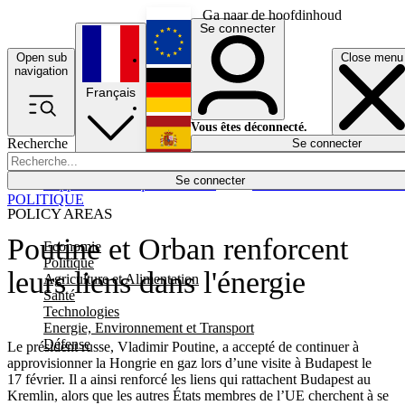
Ga naar de hoofdinhoud
Se connecter
Open sub
Close menu
English
navigation
Français
Deutsch
Vous êtes déconnecté.
Recherche
Se connecter
Español
Lumières éteintes
Se connecter
Rapporteur
Politique
Économie
Newsletters
Evénements
Em
POLITIQUE
POLICY AREAS
Poutine et Orban renforcent
Economie
Politique
leurs liens dans l'énergie
Agriculture et Alimentation
Santé
Technologies
Energie, Environnement et Transport
Défense
Le président russe, Vladimir Poutine, a accepté de continuer à
approvisionner la Hongrie en gaz lors d’une visite à Budapest le
17 février. Il a ainsi renforcé les liens qui rattachent Budapest au
Kremlin, alors que les autres États membres de l’UE cherchent à se