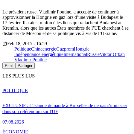
Le président russe, Vladimir Poutine, a accepté de continuer à
approvisionner la Hongrie en gaz lors d’une visite à Budapest le
17 février. Il a ainsi renforcé les liens qui rattachent Budapest au
Kremlin, alors que les autres États membres de l’UE cherchent à se
distancer de Moscou et de sa politique vis-à-vis de l’Ukraine.
Feb 18, 2015 - 16:59
Politique
Chine
energie
Gazprom
Hongrie
indépendance énergétique
International
Russie
Viktor Orban
Vladimir Poutine
Print
Partager
LES PLUS LUS
POLITIQUE
EXCLUSIF : L'Islande demande à Bruxelles de ne pas s'immiscer
dans son référendum sur l'UE
07.08.2026
ÉCONOMIE