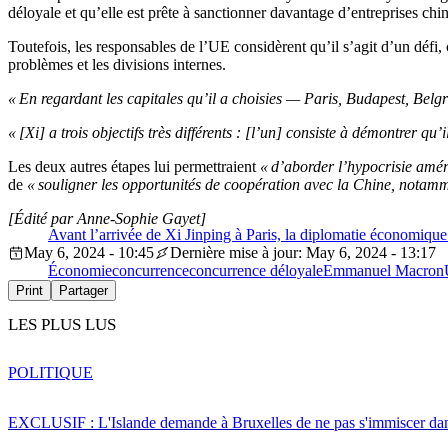
déloyale et qu’elle est prête à sanctionner davantage d’entreprises chi
Toutefois, les responsables de l’UE considèrent qu’il s’agit d’un défi,
problèmes et les divisions internes.
« En regardant les capitales qu’il a choisies — Paris, Budapest, Belgr
« [Xi] a trois objectifs très différents : [l’un] consiste à démontrer
Les deux autres étapes lui permettraient
« d’aborder l’hypocrisie am
de
« souligner les opportunités de coopération avec la Chine, notamm
[Édité par Anne-Sophie Gayet]
Avant l’arrivée de Xi Jinping à Paris, la diplomatie économique
May 6, 2024 - 10:45
Dernière mise à jour: May 6, 2024 - 13:17
Économie
concurrence
concurrence déloyale
Emmanuel Macron
Print
Partager
LES PLUS LUS
POLITIQUE
EXCLUSIF : L'Islande demande à Bruxelles de ne pas s'immiscer dan