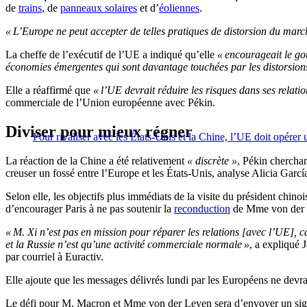
de
trains
, de
panneaux solaires
et d’
éoliennes
.
« L’Europe ne peut accepter de telles pratiques de distorsion du marc
La cheffe de l’exécutif de l’UE a indiqué qu’elle
« encourageait le go
économies émergentes qui sont davantage touchées par les distorsion
Elle a réaffirmé que
« l’UE devrait réduire les risques dans ses relati
commerciale de l’Union européenne avec Pékin.
Diviser pour mieux régner
Pour rivaliser avec les États-Unis et la Chine, l’UE doit opére
La réaction de la Chine a été relativement
« discrète »
, Pékin cherchan
creuser un fossé entre l’Europe et les États-Unis, analyse Alicia Garc
Selon elle, les objectifs plus immédiats de la visite du président chi
d’encourager Paris à ne pas soutenir la
reconduction
de Mme von der Le
« M. Xi n’est pas en mission pour réparer les relations [avec l’UE], ca
et la Russie n’est qu’une activité commerciale normale »
, a expliqué 
par courriel à Euractiv.
Elle ajoute que les messages délivrés lundi par les Européens ne devrai
Le défi pour M. Macron et Mme von der Leyen sera d’envoyer un signal c