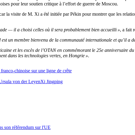
noises pour leur soutien critique à l’effort de guerre de Moscou.
 car la visite de M. Xi a été initiée par Pékin pour montrer que les rela
ade — il a choisi celles où il sera probablement bien accueilli »
, a fai
 qu’il est un membre bienvenu de la communauté internationale et qu’il a
éricaine et les excès de l’OTAN en commémorant le 25e anniversaire 
ent dans les technologies vertes, en Hongrie »
.
 franco-chinoise sur une ligne de crête
Ursula von der Leyen
Xi Jingping
s son référendum sur l'UE