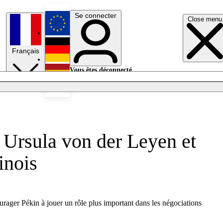
Se connecter
Close menu
English
Français
Deutsch
Vous êtes déconnecté.
Se connecter
Español
Lumières éteintes
 Ursula von der Leyen et
inois
urager Pékin à jouer un rôle plus important dans les négociations