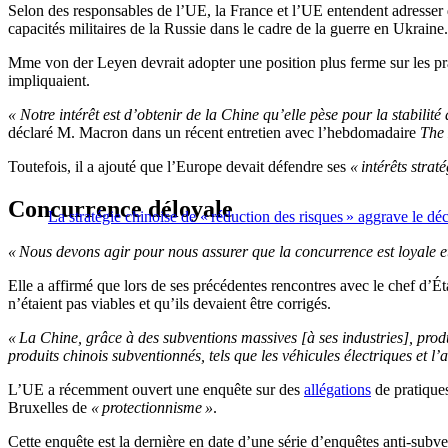
Selon des responsables de l’UE, la France et l’UE entendent adresser d
capacités militaires de la Russie dans le cadre de la guerre en Ukraine.
Mme von der Leyen devrait adopter une position plus ferme sur les pr
impliquaient.
« Notre intérêt est d’obtenir de la Chine qu’elle pèse pour la stabilité
déclaré M. Macron dans un récent entretien avec l’hebdomadaire
The
Toutefois, il a ajouté que l’Europe devait défendre ses
« intérêts strat
Concurrence déloyale
La stratégie chinoise de « réduction des risques » aggrave le déc
« Nous devons agir pour nous assurer que la concurrence est loyale et
Elle a affirmé que lors de ses précédentes rencontres avec le chef d’É
n’étaient pas viables et qu’ils devaient être corrigés.
« La Chine, grâce à des subventions massives [à ses industries], produ
produits chinois subventionnés, tels que les véhicules électriques et l
L’UE a récemment ouvert une enquête sur des
allégations
de pratique
Bruxelles de
« protectionnisme »
.
Cette enquête est la dernière en date d’une série d’enquêtes anti-su