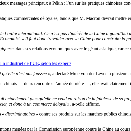
eux messages principaux à Pékin : l’un sur les pratiques chinoises cond
atiques commerciales déloyales, tandis que M. Macron devrait mettre en
 de l’ordre international. Ce n’est pas l’intérêt de la Chine aujourd’hui
 Economist
.
« Il faut donc travailler avec la Chine pour construire la pa
égiques »
dans ses relations économiques avec le géant asiatique, car ce 
lin industriel de l’UE, selon les experts
 qu’elle n’est pas faussée »
, a déclaré Mme von der Leyen à plusieurs m
tat chinois — deux rencontres l’année dernière —, elle avait clairement
it actuellement plus qu’elle ne vend en raison de la faiblesse de sa pr
’acier, et donc à un commerce déloyal »
, a-t-elle affirmé.
s
« discriminatoires »
contre ses produits sur les marchés publics chinoi
bventions menées par la Commission européenne contre la Chine au cours