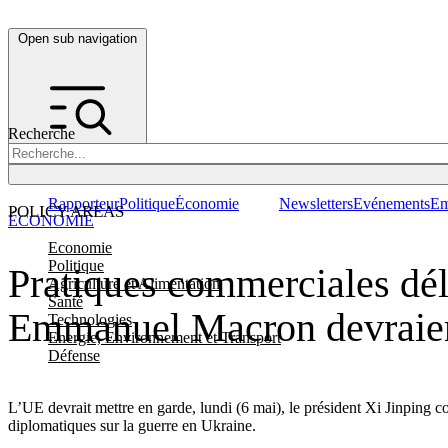
Open sub navigation
Recherche
Rapporteur
Politique
Économie
Newsletters
Evénements
Em
POLICY AREAS
ÉCONOMIE
Economie
Politique
Pratiques commerciales dél
Agriculture et Alimentation
Santé
Emmanuel Macron devraient 
Technologies
Energie, Environnement et Transport
Défense
L’UE devrait mettre en garde, lundi (6 mai), le président Xi Jinping c
diplomatiques sur la guerre en Ukraine.