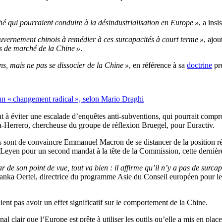
hé qui pourraient conduire à la désindustrialisation en Europe »
, a ins
uvernement chinois à remédier à ces surcapacités à court terme »
, ajo
s de marché de la Chine »
.
ons, mais ne pas se dissocier de la Chine »
, en référence à sa
doctrine
pré
r un « changement radical », selon Mario Draghi
t à éviter une escalade d’enquêtes anti-subventions, qui pourrait comprom
ía-Herrero, chercheuse du groupe de réflexion Bruegel, pour Euractiv.
nois sont de convaincre Emmanuel Macron de se distancer de la position 
yen pour un second mandat à la tête de la Commission, cette dernière 
r de son point de vue, tout va bien : il affirme qu’il n’y a pas de surcap
Janka Oertel, directrice du programme Asie du Conseil européen pour l
ent pas avoir un effet significatif sur le comportement de la Chine.
lair que l’Europe est prête à utiliser les outils qu’elle a mis en plac