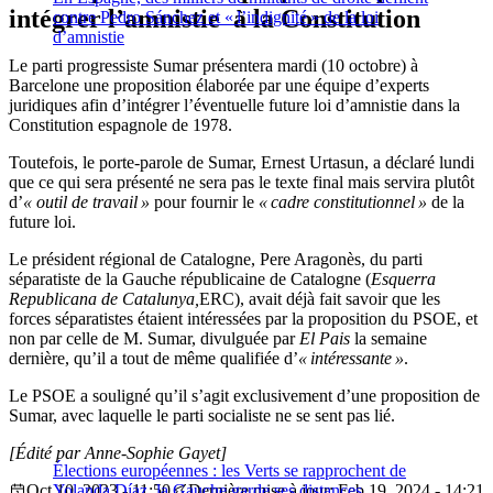
intégrer l’amnistie à la Constitution
contre Pedro Sánchez et « l’indignité » de la loi
d’amnistie
Le parti progressiste Sumar présentera mardi (10 octobre) à
Barcelone une proposition élaborée par une équipe d’experts
juridiques afin d’intégrer l’éventuelle future loi d’amnistie dans la
Constitution espagnole de 1978.
Toutefois, le porte-parole de Sumar, Ernest Urtasun, a déclaré lundi
que ce qui sera présenté ne sera pas le texte final mais servira plutôt
d’
« outil de travail »
pour fournir le
« cadre constitutionnel »
de la
future loi.
Le président régional de Catalogne, Pere Aragonès, du parti
séparatiste de la Gauche républicaine de Catalogne (
Esquerra
Republicana de Catalunya,
ERC), avait déjà fait savoir que les
forces séparatistes étaient intéressées par la proposition du PSOE, et
non par celle de M. Sumar, divulguée par
El Pais
la semaine
dernière, qu’il a tout de même qualifiée d’
« intéressante »
.
Le PSOE a souligné qu’il s’agit exclusivement d’une proposition de
Sumar, avec laquelle le parti socialiste ne se sent pas lié.
[Édité par Anne-Sophie Gayet]
Élections européennes : les Verts se rapprochent de
Oct 10, 2023 - 11:50
Yolanda Díaz, la Gauche garde ses distances
Dernière mise à jour: Feb 19, 2024 - 14:21