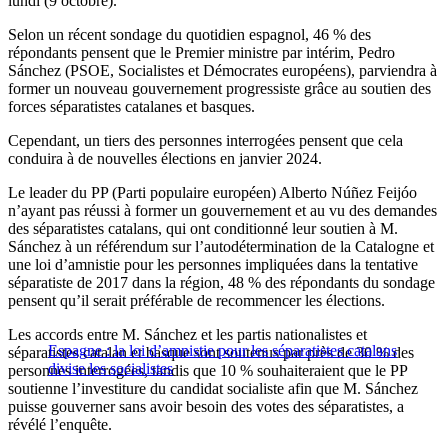
lundi (9 octobre).
Selon un récent sondage du quotidien espagnol, 46 % des
répondants pensent que le Premier ministre par intérim, Pedro
Sánchez (PSOE, Socialistes et Démocrates européens), parviendra à
former un nouveau gouvernement progressiste grâce au soutien des
forces séparatistes catalanes et basques.
Cependant, un tiers des personnes interrogées pensent que cela
conduira à de nouvelles élections en janvier 2024.
Le leader du PP (Parti populaire européen) Alberto Núñez Feijóo
n’ayant pas réussi à former un gouvernement et au vu des demandes
des séparatistes catalans, qui ont conditionné leur soutien à M.
Sánchez à un référendum sur l’autodétermination de la Catalogne et
une loi d’amnistie pour les personnes impliquées dans la tentative
séparatiste de 2017 dans la région, 48 % des répondants du sondage
pensent qu’il serait préférable de recommencer les élections.
Les accords entre M. Sánchez et les partis nationalistes et
Espagne : la loi d’amnistie pour les séparatistes catalans
séparatistes catalan et basque sont soutenus par près de 30 % des
divise les socialistes
personnes interrogées, tandis que 10 % souhaiteraient que le PP
soutienne l’investiture du candidat socialiste afin que M. Sánchez
puisse gouverner sans avoir besoin des votes des séparatistes, a
révélé l’enquête.