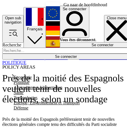
Ga naar de hoofdinhoud
Se connecter
Open sub
Close menu
English
navigation
Français
Deutsch
Vous êtes déconnecté.
Recherche
Se connecter
Español
Lumières éteintes
Se connecter
Rapporteur
Politique
Économie
Newsletters
Evénements
Em
POLITIQUE
POLICY AREAS
Près de la moitié des Espagnols
Economie
Politique
veulent tenir de nouvelles
Agriculture et Alimentation
Santé
élections, selon un sondage
Technologies
Energie, Environnement et Transport
Défense
Près de la moitié des Espagnols préféreraient tenir de nouvelles
élections générales compte tenu des difficultés du Parti socialiste