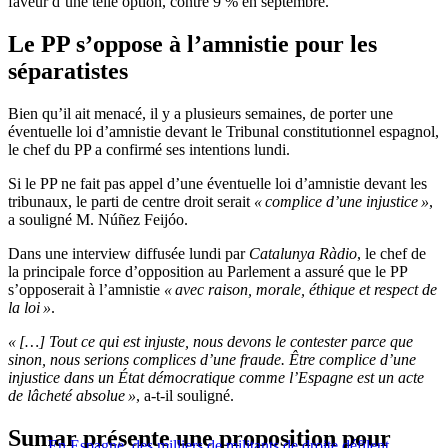
faveur d’une telle option, contre 9 % en septembre.
Le PP s’oppose à l’amnistie pour les
séparatistes
Bien qu’il ait menacé, il y a plusieurs semaines, de porter une
éventuelle loi d’amnistie devant le Tribunal constitutionnel espagnol,
le chef du PP a confirmé ses intentions lundi.
Si le PP ne fait pas appel d’une éventuelle loi d’amnistie devant les
tribunaux, le parti de centre droit serait
« complice d’une injustice »
,
a souligné M. Núñez Feijóo.
Dans une interview diffusée lundi par
Catalunya Ràdio
, le chef de
la principale force d’opposition au Parlement a assuré que le PP
s’opposerait à l’amnistie
« avec raison, morale, éthique et respect de
la loi »
.
« […] Tout ce qui est injuste, nous devons le contester parce que
sinon, nous serions complices d’une fraude. Être complice d’une
injustice dans un État démocratique comme l’Espagne est un acte
de lâcheté absolue »
, a-t-il souligné.
Sumar présente une proposition pour
En Espagne, des milliers de militants de droite défilent