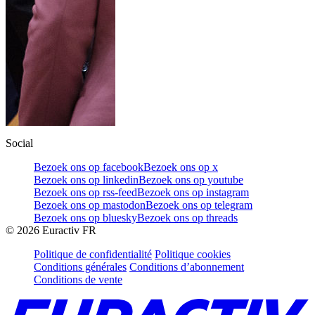
Social
Bezoek ons op facebook
Bezoek ons op x
Bezoek ons op linkedin
Bezoek ons op youtube
Bezoek ons op rss-feed
Bezoek ons op instagram
Bezoek ons op mastodon
Bezoek ons op telegram
Bezoek ons op bluesky
Bezoek ons op threads
©
2026
Euractiv FR
Politique de confidentialité
Politique cookies
Conditions générales
Conditions d’abonnement
Conditions de vente