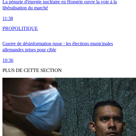
La pénurie d'énergie nucléaire en Hongrie ouvre la voie à la
libéralisation du marché
11:38
PRO
POLITIQUE
Guerre de désinformation russe : les élections municipales
allemandes prises pour cible
10:36
PLUS DE CETTE SECTION