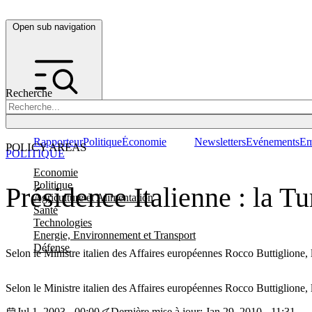
Open sub navigation
Recherche
Rapporteur
Politique
Économie
Newsletters
Evénements
Em
POLICY AREAS
POLITIQUE
Economie
Politique
Présidence Italienne : la T
Agriculture et Alimentation
Santé
Technologies
Energie, Environnement et Transport
Défense
Selon le Ministre italien des Affaires européennes Rocco Buttiglione, l
Selon le Ministre italien des Affaires européennes Rocco Buttiglione, 
Jul 1, 2003 - 00:00
Dernière mise à jour: Jan 29, 2010 - 11:31