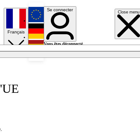
Se connecter
Close menu
English
Français
Deutsch
Vous êtes déconnecté.
Se connecter
Español
Lumières éteintes
l'UE
.