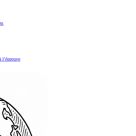
ts
à l’épreuve