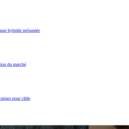
taque hybride présumée
ation du marché
prises pour cible