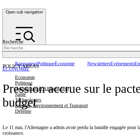
Open sub navigation
Recherche
Rapporteur
Politique
Économie
Newsletters
Evénements
Em
POLICY AREAS
ÉCONOMIE
Economie
Politique
Pression accrue sur le pacte
Agriculture et Alimentation
Santé
budget
Technologies
Energie, Environnement et Transport
Défense
Le 11 mai, l'Allemagne a admis avoir perdu la bataille engagée pour la 
croissance.