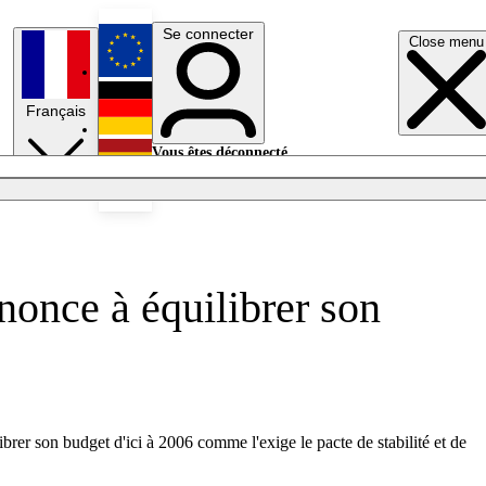
Se connecter
Close menu
English
Français
Deutsch
Vous êtes déconnecté.
Se connecter
Español
Lumières éteintes
enonce à équilibrer son
brer son budget d'ici à 2006 comme l'exige le pacte de stabilité et de