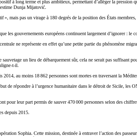
ositif à long terme et plus ambitieux, permettant d’alléger la pression q
, estime Dunja Mijatović.
tif », mais pas un virage à 180 degrés de la position des États membres,
 que les gouvernements européens continuent largement d’ignorer : le coû
ntrale ne représente en effet qu’une petite partie du phénomène migrato
e sauvetage un lieu de débarquement sûr, cela ne serait pas suffisant po
igne-t-il.
is 2014, au moins 18 862 personnes sont mortes en traversant la Médite
 but de répondre à l’urgence humanitaire dans le détroit de Sicile, les
ont pour leur part permis de sauver 470 000 personnes selon des chiffre
es depuis 2015.
’opération Sophia. Cette mission, destinée à entraver l’action des passeu