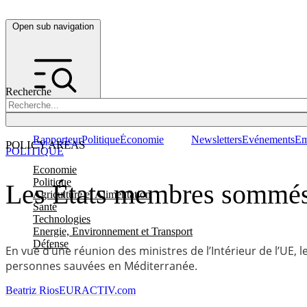
Open sub navigation
Recherche
Rapporteur
Politique
Économie
Newsletters
Evénements
Em
POLICY AREAS
POLITIQUE
Economie
Politique
Les États membres sommés d
Agriculture et Alimentation
Santé
Technologies
Energie, Environnement et Transport
Défense
En vue d’une réunion des ministres de l’Intérieur de l’UE,
personnes sauvées en Méditerranée.
Beatriz Rios
EURACTIV.com