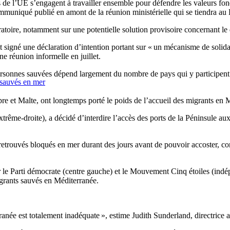
 de l’UE s’engagent à travailler ensemble pour défendre les valeurs fond
communiqué publié en amont de la réunion ministérielle qui se tiendra 
igratoire, notamment sur une potentielle solution provisoire concernant 
nt signé une déclaration d’intention portant sur « un mécanisme de solida
ne réunion informelle en juillet.
personnes sauvées dépend largement du nombre de pays qui y participent e
 sauvés en mer
pre et Malte, ont longtemps porté le poids de l’accueil des migrants en 
 extrême-droite), a décidé d’interdire l’accès des ports de la Péninsule a
rouvés bloqués en mer durant des jours avant de pouvoir accoster, con
le Parti démocrate (centre gauche) et le Mouvement Cinq étoiles (ind
igrants sauvés en Méditerranée.
née est totalement inadéquate », estime Judith Sunderland, directrice 