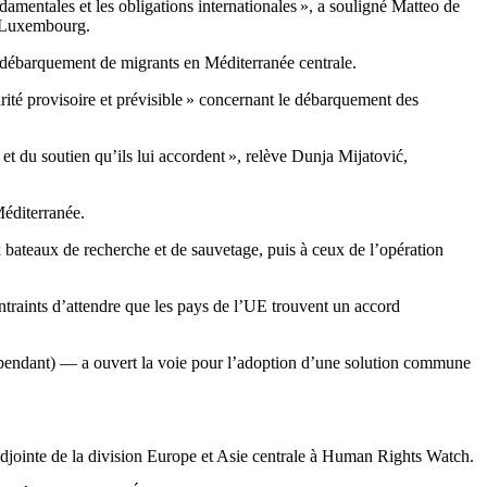
amentales et les obligations internationales », a souligné Matteo de
au Luxembourg.
le débarquement de migrants en Méditerranée centrale.
rité provisoire et prévisible » concernant le débarquement des
t du soutien qu’ils lui accordent », relève Dunja Mijatović,
Méditerranée.
ux bateaux de recherche et de sauvetage, puis à ceux de l’opération
traints d’attendre que les pays de l’UE trouvent un accord
épendant) — a ouvert la voie pour l’adoption d’une solution commune
adjointe de la division Europe et Asie centrale à Human Rights Watch.