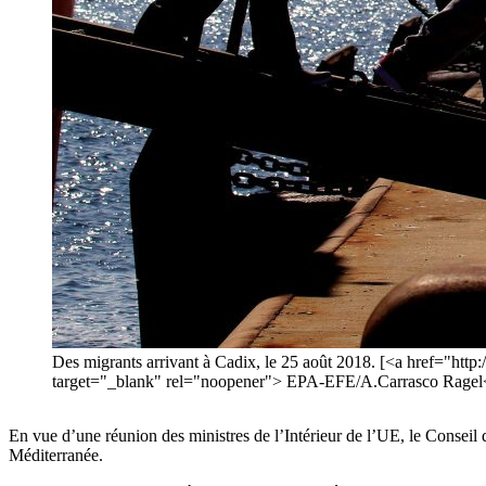
Des migrants arrivant à Cadix, le 25 août 2018. [<a href="htt
target="_blank" rel="noopener"> EPA-EFE/A.Carrasco Ragel
En vue d’une réunion des ministres de l’Intérieur de l’UE, le Conseil
Méditerranée.