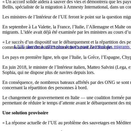
« Un accord solide aidera à sauver des vies et démontrera que les pays
Bellis, spécialiste de la migration à Amnesty International, dans un 
Les ministres de l’Intérieur de l’UE feront le point sur la question m
En septembre à La Valette, la France, l’Italie, l’Allemagne et Malte o
migrants. L’idée avait déjà été examinée par les ministres au cours d’u
« Le succès d’un dispositif sur le débarquement et la répartition des 
L’UE cherche à rallier plus de pays pour l’accueil des migrants
commissaire aux droits de l’homme du Conseil de l’Europe.
Les pays en première ligne, tels que l’Italie, la Grèce, l’Espagne, Chy
En juin 2018, le ministre de l’Intérieur italien, Matteo Salvini (Lega,
Sophia, qui ne dispose plus de navires depuis lors.
En conséquence, de nombreux bateaux affrétés par des ONG se sont ret
concernant la répartition des personnes à bord.
Le changement de gouvernement en Italie — une coalition formée par 
permettant de réduire le temps d’attente avant le débarquement des m
Une solution provisoire
« La réponse actuelle de l’UE au problème des sauvetages en Méditerra