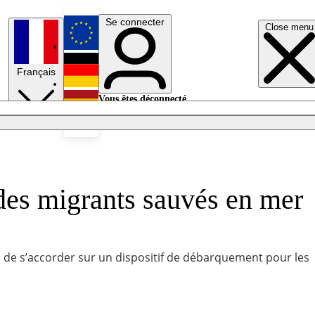
Se connecter
Close menu
English
Français
Deutsch
Vous êtes déconnecté.
Se connecter
Español
Lumières éteintes
des migrants sauvés en mer
on de s’accorder sur un dispositif de débarquement pour les