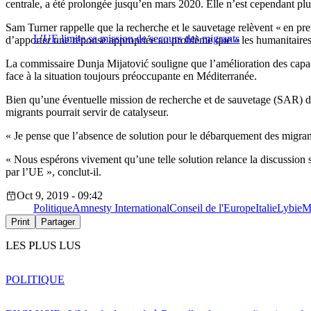
centrale, a été prolongée jusqu’en mars 2020. Elle n’est cependant pl
Sam Turner rappelle que la recherche et le sauvetage relèvent « en premi
L’UE limite sa mission de secours des migrants
d’apporter une réponse appropriée au problème que « les humanitaires 
La commissaire Dunja Mijatović souligne que l’amélioration des capaci
face à la situation toujours préoccupante en Méditerranée.
Bien qu’une éventuelle mission de recherche et de sauvetage (SAR) d
migrants pourrait servir de catalyseur.
« Je pense que l’absence de solution pour le débarquement des migran
« Nous espérons vivement qu’une telle solution relance la discussion s
par l’UE », conclut-il.
Oct 9, 2019 - 09:42
Politique
Amnesty International
Conseil de l'Europe
Italie
Lybie
M
Print
Partager
LES PLUS LUS
POLITIQUE