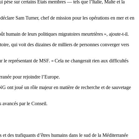
ui pèse sur certains États membres — tels que l’Italie, Malte et la
 déclare Sam Turner, chef de mission pour les opérations en mer et en
t humain de leurs politiques migratoires meurtrières », ajoute-t-il.
ire, qui voit des dizaines de milliers de personnes converger vers
ur le représentant de MSF. « Cela ne changerait rien aux difficultés
rranée pour rejoindre l’Europe.
 ONG ont joué un rôle majeur en matière de recherche et de sauvetage
s avancés par le Conseil.
rs et des trafiquants d’êtres humains dans le sud de la Méditerranée