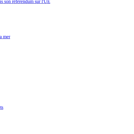
s son référendum sur l'UE
la mer
ts