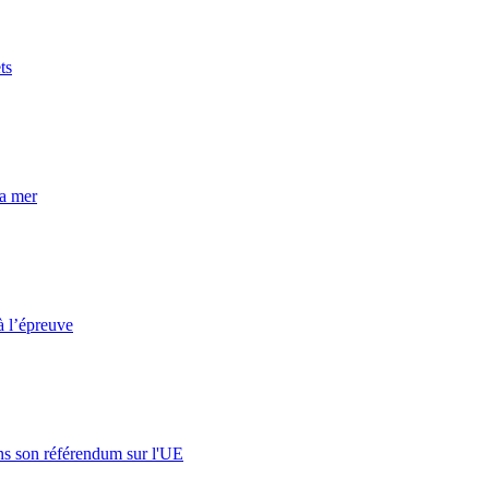
ts
la mer
à l’épreuve
s son référendum sur l'UE