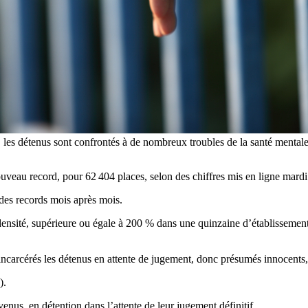
n, les détenus sont confrontés à de nombreux troubles de la santé mental
au record, pour 62 404 places, selon des chiffres mis en ligne mardi so
 des records mois après mois.
ensité, supérieure ou égale à 200 % dans une quinzaine d’établissements
incarcérés les détenus en attente de jugement, donc présumés innocents
).
nus, en détention dans l’attente de leur jugement définitif.