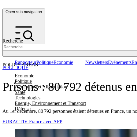
Open sub navigation
Recherche
Rapporteur
Politique
Économie
Newsletters
Evénements
Em
POLICY AREAS
POLITIQUE
Economie
Politique
Prisons : 80 792 détenus e
Agriculture et Alimentation
Santé
Technologies
Energie, Environnement et Transport
Défense
Au 1er décembre, 80 792 personnes étaient détenues en France, un nouve
EURACTIV France avec AFP