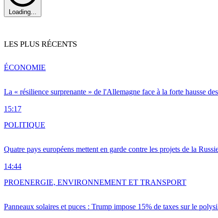
Loading...
LES PLUS RÉCENTS
ÉCONOMIE
La « résilience surprenante » de l'Allemagne face à la forte hausse de
15:17
POLITIQUE
Quatre pays européens mettent en garde contre les projets de la Russi
14:44
PRO
ENERGIE, ENVIRONNEMENT ET TRANSPORT
Panneaux solaires et puces : Trump impose 15% de taxes sur le polysi