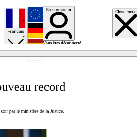
Se connecter
Close menu
English
Français
Deutsch
Vous êtes déconnecté.
Se connecter
Español
Lumières éteintes
ouveau record
ir par le ministère de la Justice.