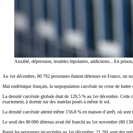
Anxiété, dépression, troubles bipolaires, addictions... En priso
Au 1er décembre, 80 792 personnes étaient détenues en France, un nouve
Mal endémique français, la surpopulation carcérale ne cesse de battre
La densité carcérale globale était de 129,5 % au 1er décembre. Cette d
exactement, à dormir sur des matelas posés à même le sol.
La densité carcérale atteint même 156,8 % en maison d’arrêt, où sont 
Le seuil des 80 000 détenus avait été franchi au 1er novembre (80 130
Parmi les personnes incarcérées au 1er décembre, 21 291 sont des préve