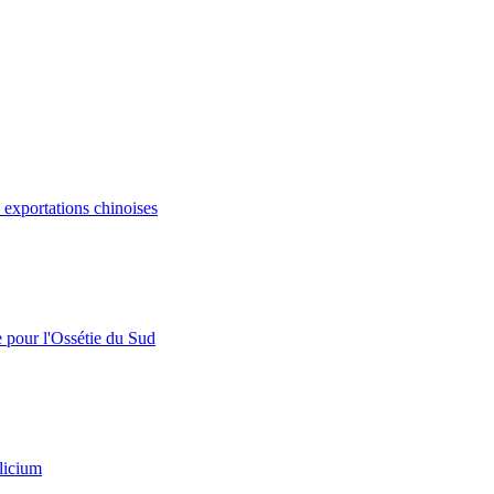
s exportations chinoises
e pour l'Ossétie du Sud
licium