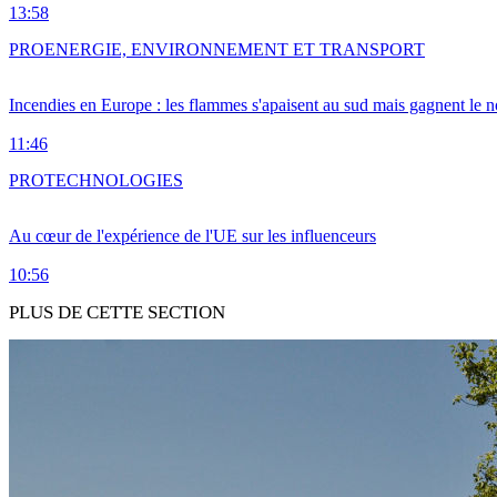
13:58
PRO
ENERGIE, ENVIRONNEMENT ET TRANSPORT
Incendies en Europe : les flammes s'apaisent au sud mais gagnent le n
11:46
PRO
TECHNOLOGIES
Au cœur de l'expérience de l'UE sur les influenceurs
10:56
PLUS DE CETTE SECTION