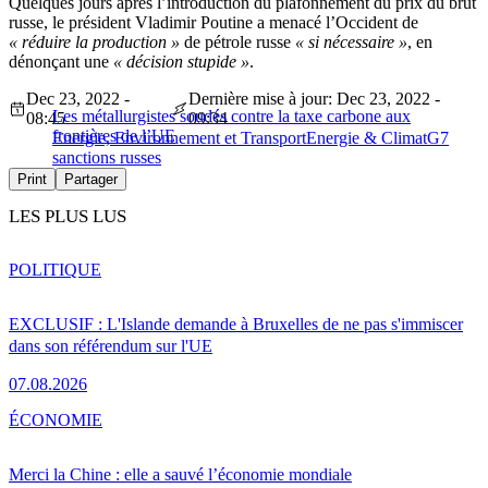
Quelques jours après l’introduction du plafonnement du prix du brut
russe, le président Vladimir Poutine a menacé l’Occident de
« réduire la production »
de pétrole russe
« si nécessaire »
, en
dénonçant une
« décision stupide »
.
Dec 23, 2022 -
Dernière mise à jour: Dec 23, 2022 -
Les métallurgistes soudés contre la taxe carbone aux
08:45
09:34
frontières de l’UE
Energie, Environnement et Transport
Energie & Climat
G7
sanctions russes
Print
Partager
LES PLUS LUS
POLITIQUE
EXCLUSIF : L'Islande demande à Bruxelles de ne pas s'immiscer
dans son référendum sur l'UE
07.08.2026
ÉCONOMIE
Merci la Chine : elle a sauvé l’économie mondiale