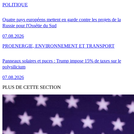
POLITIQUE
Quatre pays européens mettent en garde contre les projets de la
Russie pour l'Ossétie du Sud
07.08.2026
PRO
ENERGIE, ENVIRONNEMENT ET TRANSPORT
Panneaux solaires et puces : Trump impose 15% de taxes sur le
polysilicium
07.08.2026
PLUS DE CETTE SECTION