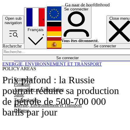
Ga naar de hoofdinhoud
Se connecter
Open sub
Close menu
English
navigation
Français
Deutsch
Vous êtes déconnecté.
Recherche
Se connecter
Español
Lumières éteintes
Se connecter
Rapporteur
Politique
Économie
Newsletters
Evénements
Em
ENERGIE, ENVIRONNEMENT ET TRANSPORT
POLICY AREAS
Prix plafond : la Russie
Economie
Politique
pourrait réduire sa production
Agriculture et Alimentation
Santé
de pétrole de 500-700 000
Technologies
Energie, Environnement et Transport
barils par jour
Défense