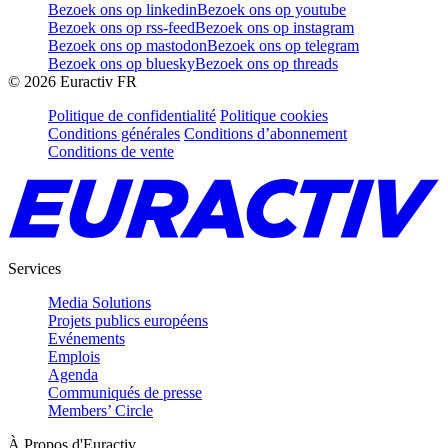
Bezoek ons op linkedin
Bezoek ons op youtube
Bezoek ons op rss-feed
Bezoek ons op instagram
Bezoek ons op mastodon
Bezoek ons op telegram
Bezoek ons op bluesky
Bezoek ons op threads
©
2026
Euractiv FR
Politique de confidentialité
Politique cookies
Conditions générales
Conditions d’abonnement
Conditions de vente
Services
Media Solutions
Projets publics européens
Evénements
Emplois
Agenda
Communiqués de presse
Members’ Circle
À Propos d'Euractiv