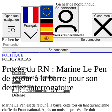
Ga naar de hoofdinhoud
Se connecter
Open sub
Close menu
English
navigation
Français
Deutsch
Vous êtes déconnecté.
Recherche
Se connecter
Español
Lumières éteintes
Se connecter
Rapporteur
Politique
Économie
Newsletters
Evénements
Em
POLITIQUE
POLICY AREAS
Procès du RN : Marine Le Pen
Economie
Politique
de retour à la barre pour son
Agriculture et Alimentation
Santé
dernier interrogatoire
Technologies
Energie, Environnement et Transport
Défense
Marine Le Pen est de retour à la barre, cette fois en tant qu’ancienne
cheffe du Front national. Après un mois de procès, elle doit