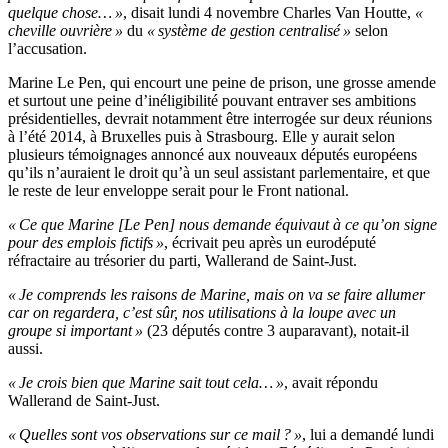
quelque chose… »
, disait lundi 4 novembre Charles Van Houtte,
«
cheville ouvrière »
du
« système de gestion centralisé »
selon
l’accusation.
Marine Le Pen, qui encourt une peine de prison, une grosse amende
et surtout une peine d’inéligibilité pouvant entraver ses ambitions
présidentielles, devrait notamment être interrogée sur deux réunions
à l’été 2014, à Bruxelles puis à Strasbourg. Elle y aurait selon
plusieurs témoignages annoncé aux nouveaux députés européens
qu’ils n’auraient le droit qu’à un seul assistant parlementaire, et que
le reste de leur enveloppe serait pour le Front national.
« Ce que Marine [Le Pen] nous demande équivaut à ce qu’on signe
pour des emplois fictifs »
, écrivait peu après un eurodéputé
réfractaire au trésorier du parti, Wallerand de Saint-Just.
« Je comprends les raisons de Marine, mais on va se faire allumer
car on regardera, c’est sûr, nos utilisations à la loupe avec un
groupe si important »
(23 députés contre 3 auparavant), notait-il
aussi.
« Je crois bien que Marine sait tout cela… »
, avait répondu
Wallerand de Saint-Just.
« Quelles sont vos observations sur ce mail ? »
, lui a demandé lundi