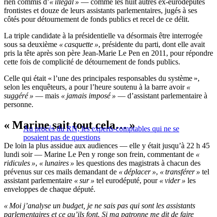
rien commis d’
« illégal »
— comme les huit autres ex-eurodéputés
frontistes et douze de leurs assistants parlementaires, jugés à ses
côtés pour détournement de fonds publics et recel de ce délit.
La triple candidate à la présidentielle va désormais être interrogée
sous sa deuxième
« casquette »
, présidente du parti, dont elle avait
pris la tête après son père Jean-Marie Le Pen en 2011, pour répondre
cette fois de complicité de détournement de fonds publics.
Celle qui était « l’une des principales responsables du système »,
selon les enquêteurs, a pour l’heure soutenu à la barre avoir
«
suggéré »
— mais
« jamais imposé »
— d’assistant parlementaire à
personne.
« Marine sait tout cela… »
Au procès du RN, les experts-comptables qui ne se
posaient pas de questions
De loin la plus assidue aux audiences — elle y était jusqu’à 22 h 45
lundi soir — Marine Le Pen y ronge son frein, commentant de
«
ridicules »
,
« lunaires »
les questions des magistrats à chacun des
prévenus sur ces mails demandant de
« déplacer »
,
« transférer »
tel
assistant parlementaire
« sur »
tel eurodéputé, pour
« vider »
les
enveloppes de chaque député.
« Moi j’analyse un budget, je ne sais pas qui sont les assistants
parlementaires et ce qu’ils font. Si ma patronne me dit de faire