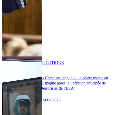
POLITIQUE
« C’est une blague » : la colère monte en
Espagne après la libération anticipée de
terroristes de l’ETA
24.04.2026