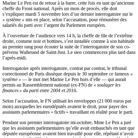
Marine Le Pen est de retour à la barre, cette fois en tant qu’ancienne
cheffe du Front national. Après un mois de procès, elle doit
s’expliquer mardi 5 novembre lors d’un dernier interrogatoire sur le
« système »
mis en place, selon l’accusation, pour rémunérer des
salariés du parti avec l’argent du Parlement européen.
À l’ouverture de l’audience vers 14 h, la cheffe de file de l’extrême
droite, costume noir et bottines, s’est installée comme à son habitude
au premier rang pour écouter la suite de l’interrogatoire de son co-
prévenu Wallerand de Saint-Just. Le sien commencera plus tard dans
l’après-midi.
Interrogatoire après interrogatoire, contrat par contrat, le tribunal
correctionnel de Paris dissèque depuis le 30 septembre ce fameux
«
système »
— le mot met Marine Le Pen hors d’elle — qui aurait
permis au Rassemblement national (ex-FN) de
« soulager les
finances » du parti entre 2004 et 2016.
Selon l’accusation, le FN utilisait les enveloppes (21 000 euros par
mois) auxquelles les eurodéputés avaient le droit, pour payer des
assistants parlementaires « fictifs » travaillant en réalité pour le parti.
Pendant son premier interrogatoire mi-octobre, Mme Le Pen a juré
que les assistants parlementaires qu’elle avait embauchés en tant que
députée européenne avaient bien travaillé pour elle, répétant n’avoir