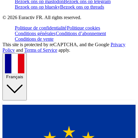
Bezoek ons op mastodon
Bezoek ons op telegram
Bezoek ons op bluesky
Bezoek ons op threads
©
2026
Euractiv FR. All rights reserved.
Politique de confidentialité
Politique cookies
Conditions générales
Conditions d’abonnement
Conditions de vente
This site is protected by reCAPTCHA, and the Google
Privacy
Policy
and
Terms of Service
apply.
Français