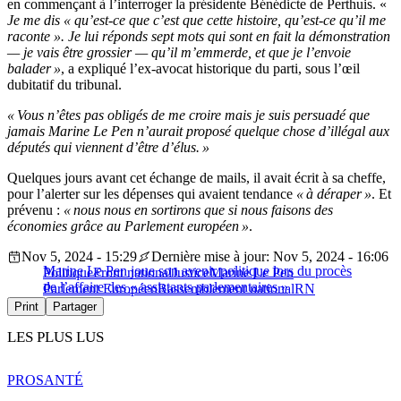
en commençant à l’interroger la présidente Bénédicte de Perthuis. «
Je me dis « qu’est-ce que c’est que cette histoire, qu’est-ce qu’il me
raconte ». Je lui réponds sept mots qui sont en fait la démonstration
— je vais être grossier — qu’il m’emmerde, et que je l’envoie
balader »
, a expliqué l’ex-avocat historique du parti, sous l’œil
dubitatif du tribunal.
« Vous n’êtes pas obligés de me croire mais je suis persuadé que
jamais Marine Le Pen n’aurait proposé quelque chose d’illégal aux
députés qui viennent d’être d’élus. »
Quelques jours avant cet échange de mails, il avait écrit à sa cheffe,
pour l’alerter sur les dépenses qui avaient tendance
« à déraper »
. Et
prévenu :
« nous nous en sortirons que si nous faisons des
économies grâce au Parlement européen »
.
Nov 5, 2024 - 15:29
Dernière mise à jour: Nov 5, 2024 - 16:06
Marine Le Pen joue son avenir politique lors du procès
Politique
Front national
Justice
Marine Le Pen
de l’affaire des « assistants parlementaires »
Parlement Européen
Rassemblement national
RN
Print
Partager
LES PLUS LUS
PRO
SANTÉ