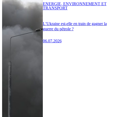
ENERGIE, ENVIRONNEMENT ET
TRANSPORT
L’Ukraine est-elle en train de gagner la
guerre du pétrole ?
06.07.2026