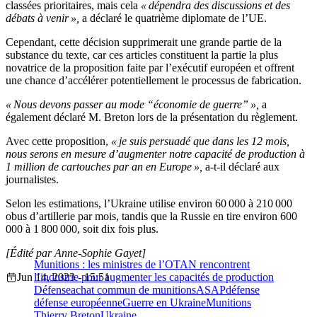
classées prioritaires, mais cela
« dépendra des discussions et des
débats à venir »,
a déclaré le quatrième diplomate de l’UE.
Cependant, cette décision supprimerait une grande partie de la
substance du texte, car ces articles constituent la partie la plus
novatrice de la proposition faite par l’exécutif européen et offrent
une chance d’accélérer potentiellement le processus de fabrication.
« Nous devons passer au mode “économie de guerre” »,
a
également déclaré M. Breton lors de la présentation du règlement.
Avec cette proposition,
« je suis persuadé que dans les 12 mois,
nous serons en mesure d’augmenter notre capacité de production à
1 million de cartouches par an en Europe »,
a-t-il déclaré aux
journalistes.
Selon les estimations, l’Ukraine utilise environ 60 000 à 210 000
obus d’artillerie par mois, tandis que la Russie en tire environ 600
000 à 1 800 000, soit dix fois plus.
[Édité par Anne-Sophie Gayet]
Munitions : les ministres de l’OTAN rencontrent
Jun 14, 2023 - 15:51
l’industrie pour augmenter les capacités de production
Défense
achat commun de munitions
ASAP
défense
défense européenne
Guerre en Ukraine
Munitions
Thierry Breton
Ukraine