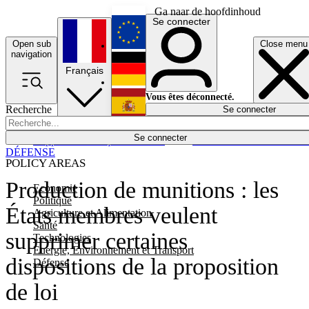
Ga naar de hoofdinhoud
Se connecter
Open sub
Close menu
English
navigation
Français
Deutsch
Vous êtes déconnecté.
Recherche
Se connecter
Español
Lumières éteintes
Se connecter
Rapporteur
Politique
Économie
Newsletters
Evénements
Em
DÉFENSE
POLICY AREAS
Production de munitions : les
Economie
Politique
États membres veulent
Agriculture et Alimentation
Santé
supprimer certaines
Technologies
Energie, Environnement et Transport
dispositions de la proposition
Défense
de loi