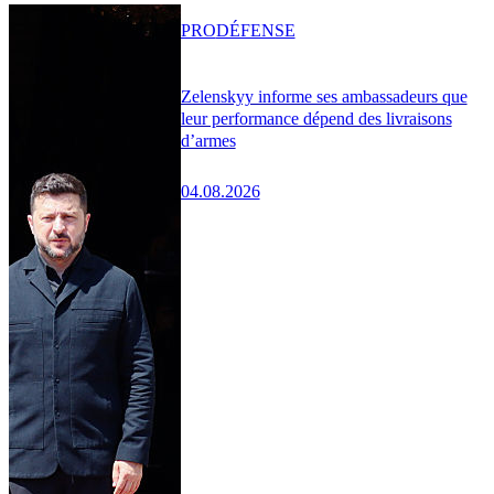
PRO
DÉFENSE
Zelenskyy informe ses ambassadeurs que
leur performance dépend des livraisons
d’armes
04.08.2026