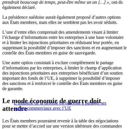
prendrait beaucoup de temps, peut-être même un an […] »,
ont-ils
également déclaré.
La présidence suédoise aurait également proposé d’autres options
aux États membres, mais elles ne semblent pas les avoir séduits.
L’une d’entre elles comprenait des amendements visant à limiter
l’échange d’informations entre les entreprises à une base volontaire
et à limiter les injonctions prioritaires en réduisant leur portée, en
supprimant la possibilité d’imposer des sanctions et en augmentant le
contrôle des États membres en guise de sauvegarde.
Une autre option consistait à exclure complètement le partage
d’informations par les entreprises, à limiter le champ d’application
des injonctions prioritaires aux entreprises bénéficiant d’un soutien
important des fonds de l’UE, à supprimer la possibilité d’imposer
des sanctions et à renforcer le contrôle des États membres en guise
de garantie.
Le mode économie de guerre doit
L’industrie de la défense est réticente à partager ses
attendre
secrets commerciaux avec l’UE
Les États membres pourraient revenir à la table des négociations
pour se mettre d’accord sur une version ultérieure des commandes