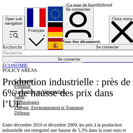
Ga naar de hoofdinhoud
Se connecter
Open sub
Close menu
English
navigation
Français
Deutsch
Vous êtes déconnecté.
Recherche
Se connecter
Español
Lumières éteintes
Se connecter
Rapporteur
Politique
Économie
Newsletters
Evénements
Em
ÉCONOMIE
POLICY AREAS
Production industrielle : près de
Economie
Politique
6% de hausse des prix dans
Agriculture et Alimentation
Santé
l’UE
Technologies
Energie, Environnement et Transport
Défense
Entre décembre 2010 et décembre 2009, les prix à la production
industrielle ont enregistré une hausse de 5,3% dans la zone euro et