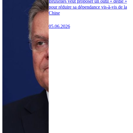
Bruxelles veut proposer un outil « dédié »
pour réduire sa dépendance vis-à-vis de la
Chine
05.06.2026