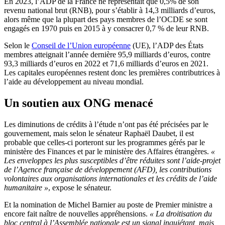
En 2023, l’ADP de la France ne représentait que 0,5% de son
revenu national brut (RNB), pour s’établir à 14,3 milliards d’euros,
alors même que la plupart des pays membres de l’OCDE se sont
engagés en 1970 puis en 2015 à y consacrer 0,7 % de leur RNB.
Selon le
Conseil de l’Union européenne
(UE), l’ADP des États
membres atteignait l’année dernière 95,9 milliards d’euros, contre
93,3 milliards d’euros en 2022 et 71,6 milliards d’euros en 2021.
Les capitales européennes restent donc les premières contributrices à
l’aide au développement au niveau mondial.
Un soutien aux ONG menacé
Les diminutions de crédits à l’étude n’ont pas été précisées par le
gouvernement, mais selon le sénateur Raphaël Daubet, il est
probable que celles-ci porteront sur les programmes gérés par le
ministère des Finances et par le ministère des Affaires étrangères.
«
Les enveloppes les plus susceptibles d’être réduites sont l’aide-projet
de l’Agence française de développement (AFD), les contributions
volontaires aux organisations internationales et les crédits de l’aide
humanitaire
»
, expose le sénateur.
Et la nomination de Michel Barnier au poste de Premier ministre a
encore fait naître de nouvelles appréhensions.
«
La droitisation du
bloc central à l’Assemblée nationale est un signal inquiétant, mais