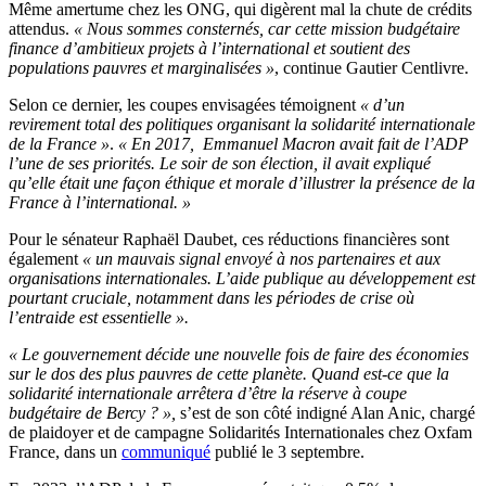
Même amertume chez les ONG, qui digèrent mal la chute de crédits
attendus.
«
Nous sommes consternés, car cette mission budgétaire
finance d’ambitieux projets à l’international et soutient des
populations pauvres et marginalisées
»
, continue Gautier Centlivre.
Selon ce dernier, les coupes envisagées témoignent
«
d’un
revirement total des politiques organisant la solidarité internationale
de la France
»
.
«
En 2017, Emmanuel Macron avait fait de l’ADP
l’une de ses priorités. Le soir de son élection, il avait expliqué
qu’elle était une façon éthique et morale d’illustrer la présence de la
France à l’international. »
Pour le sénateur Raphaël Daubet, ces réductions financières sont
également
«
un mauvais signal envoyé à nos partenaires et aux
organisations internationales. L’aide publique au développement est
pourtant cruciale, notamment dans les périodes de crise où
l’entraide est essentielle ».
« Le gouvernement décide une nouvelle fois de faire des économies
sur le dos des plus pauvres de cette planète. Quand est-ce que la
solidarité internationale arrêtera d’être la réserve à coupe
budgétaire de Bercy ? »
,
s’est de son côté indigné Alan Anic, chargé
de plaidoyer et de campagne Solidarités Internationales chez Oxfam
France, dans un
communiqué
publié le 3 septembre.