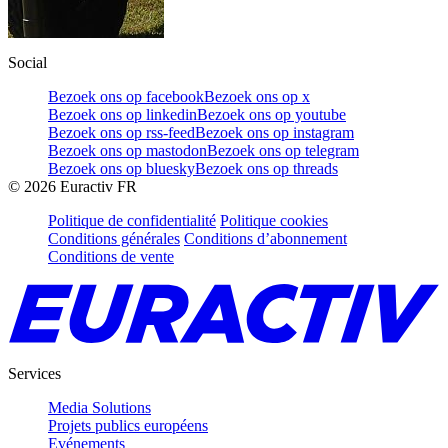
Social
Bezoek ons op facebook
Bezoek ons op x
Bezoek ons op linkedin
Bezoek ons op youtube
Bezoek ons op rss-feed
Bezoek ons op instagram
Bezoek ons op mastodon
Bezoek ons op telegram
Bezoek ons op bluesky
Bezoek ons op threads
©
2026
Euractiv FR
Politique de confidentialité
Politique cookies
Conditions générales
Conditions d’abonnement
Conditions de vente
Services
Media Solutions
Projets publics européens
Evénements