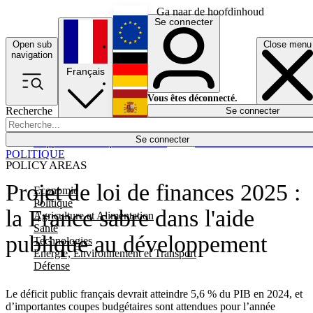
Ga naar de hoofdinhoud
Se connecter
Open sub
Close menu
English
navigation
Français
Deutsch
Vous êtes déconnecté.
Recherche
Se connecter
Español
Lumières éteintes
Se connecter
Rapporteur
Politique
Économie
Newsletters
Evénements
Em
POLITIQUE
POLICY AREAS
Projet de loi de finances 2025 :
Economie
Politique
la France sabre dans l'aide
Agriculture et Alimentation
Santé
publique au développement
Technologies
Energie, Environnement et Transport
Défense
Le déficit public français devrait atteindre 5,6 % du PIB en 2024, et
d’importantes coupes budgétaires sont attendues pour l’année