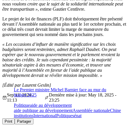
nous voulons croire que le sujet de la solidarité internationale peut
être transpartisan
»
, estime Gautier Centlivre.
Le projet de loi de finances (PLF) doit théoriquement être présenté
devant l’Assemblée nationale au plus tard le 1er octobre prochain, et
ce délai très court devrait limiter la marge de manœuvre du
gouvernement qui sera nommé dans les prochains jours.
« Les occasions d’influer de manière significative sur les choix
budgétaires seront restreintes, admet Raphaël Daubet. On peut
espérer que le nouveau gouvernement et le parlement revoient la
baisse des crédits. Je suis cependant pessimiste : la majorité
sénatoriale aspire à des mesures d’économie, et trouver une
majorité à l’Assemblée en faveur de l’aide publique au
développement devrait se révéler mission impossible. »
[Édité par Laurent Geslin]
Le Premier ministre Michel Barnier face au mur du
Sep 13, 2024 -
budget 2025
Dernière mise à jour: May 18, 2025 -
11:13
23:25
Politique
aide au développement
aide publique au développement
Assemblée nationale
Chine
institutions
International
Politique
sénat
Print
Partager